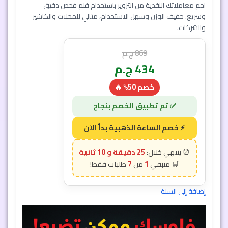
وسريع. خفيف الوزن وسهل الاستخدام، مثالي للمحلات والكاشير
والشركات.
869
ج.م
434
ج.م
خصم 50% 🔥
إضافة إلى السلة
25 دقيقة و 7 ثانية
7
1