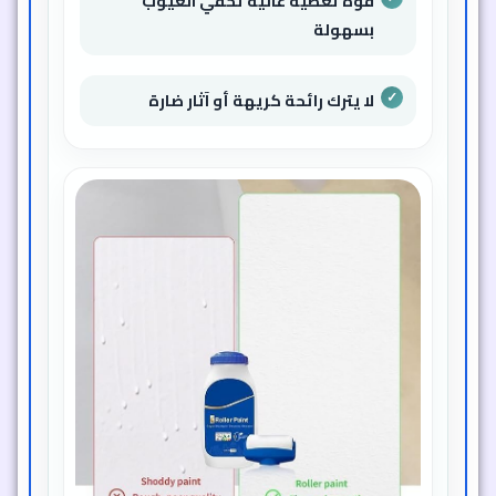
قوة تغطية عالية تخفي العيوب
بسهولة
لا يترك رائحة كريهة أو آثار ضارة