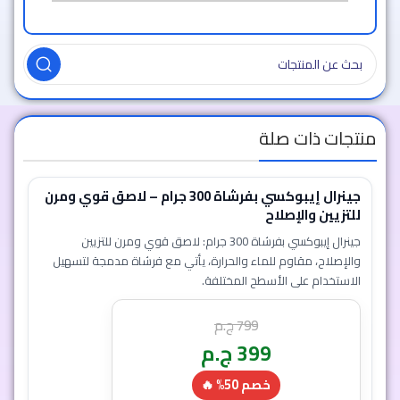
منتجات ذات صلة
جينرال إيبوكسي بفرشاة 300 جرام – لاصق قوي ومرن
للتزيين والإصلاح
جينرال إيبوكسي بفرشاة 300 جرام: لاصق قوي ومرن للتزيين
والإصلاح، مقاوم للماء والحرارة، يأتي مع فرشاة مدمجة لتسهيل
الاستخدام على الأسطح المختلفة.
799
ج.م
399
ج.م
خصم 50% 🔥