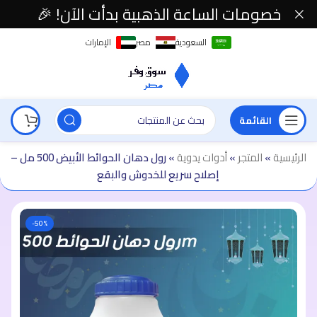
خصومات الساعة الذهبية بدأت الآن! 🎉
السعودية
مصر
الإمارات
القائمة
الرئيسية
»
المتجر
»
أدوات يدوية
»
رول دهان الحوائط الأبيض 500 مل –
إصلاح سريع للخدوش والبقع
-50%