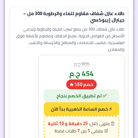
جينرال إيبوكسي
طلاء عازل شفاف 300 مل يمنع تسرب المياه والرطوبة ويحمي
الأسطح من العوامل الجوية. سريع الجفاف ومقاوم للأشعة فوق
البنفسجية. مناسب للحمامات والمطابخ والخرسانة والخشب
والمعادن.
909
ج.م
454
ج.م
خصم 50% 🔥
إضافة إلى السلة
25 دقيقة و 7 ثانية
7
1