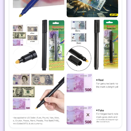
طلاء عازل شفاف مقاوم للماء والرطوبة 300 مل –