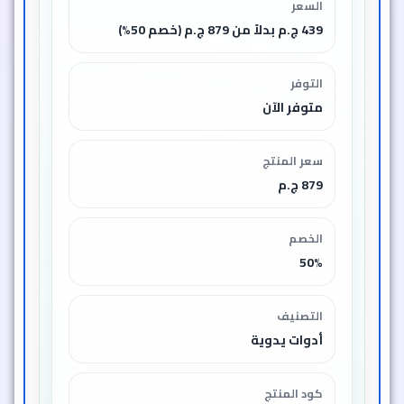
السعر
439 ج.م بدلاً من 879 ج.م (خصم 50%)
التوفر
متوفر الآن
سعر المنتج
879 ج.م
الخصم
50%
التصنيف
أدوات يدوية
كود المنتج