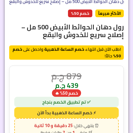
»
رول دهان الحوائط الأبيض 500 مل – إصلاح سريع للخدوش والبقع
الأكثر مبيعاً
خصم 50%
رول دهان الحوائط الأبيض 500 مل –
إصلاح سريع للخدوش والبقع
اطلب الآن قبل انتهاء
خصم الساعة الذهبية
واحصل على
خصم
50%
حالاً!
879
ج.م
439
ج.م
خصم 50% 🔥
25 دقيقة و 7 ثانية
7
1