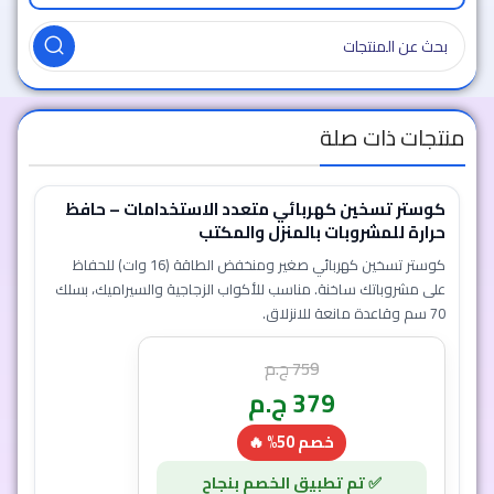
منتجات ذات صلة
كوستر تسخين كهربائي متعدد الاستخدامات – حافظ
حرارة للمشروبات بالمنزل والمكتب
كوستر تسخين كهربائي صغير ومنخفض الطاقة (16 وات) للحفاظ
على مشروباتك ساخنة. مناسب للأكواب الزجاجية والسيراميك، بسلك
70 سم وقاعدة مانعة للانزلاق.
759
ج.م
379
ج.م
خصم 50% 🔥