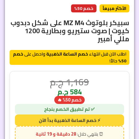
الأكثر مبيعاً
خصم 50%
سبيكر بلوتوث MZ M4 على شكل دبدوب
كيوت | صوت ستيريو وبطارية 1200
مللي أمبير
اطلب الآن قبل انتهاء
خصم الساعة الذهبية
واحصل على
خصم
50%
حالاً!
1,169
ج.م
584
ج.م
خصم 50% 🔥
28 دقيقة و 16 ثانية