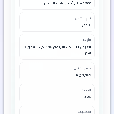
1200 مللي أمبير قابلة للشحن
نوع الشحن
Type-C
الأبعاد
العرض 11 سم × الارتفاع 16 سم × العمق 9
سم
سعر المنتج
1,169 ج.م
الخصم
50%
التصنيف