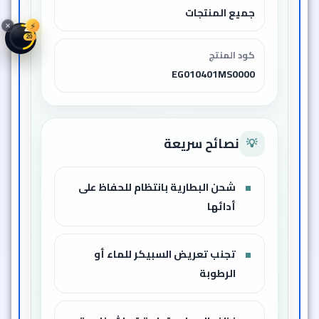
جميع المنتجات
⚡
28
17
كود المنتج
EG010401MS0000
نصائح سريعة
💡
شحن البطارية بانتظام للحفاظ على
أدائها
تجنب تعريض السبيكر للماء أو
الرطوبة