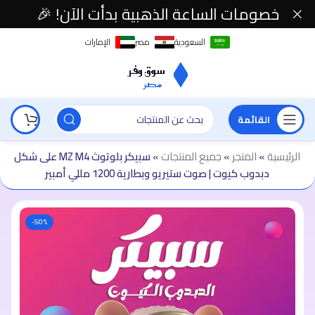
خصومات الساعة الذهبية بدأت الآن! 🎉
السعودية
مصر
الإمارات
القائمة
الرئيسية
»
المتجر
»
جميع المنتجات
»
سبيكر بلوتوث MZ M4 على شكل
دبدوب كيوت | صوت ستيريو وبطارية 1200 مللي أمبير
-50%