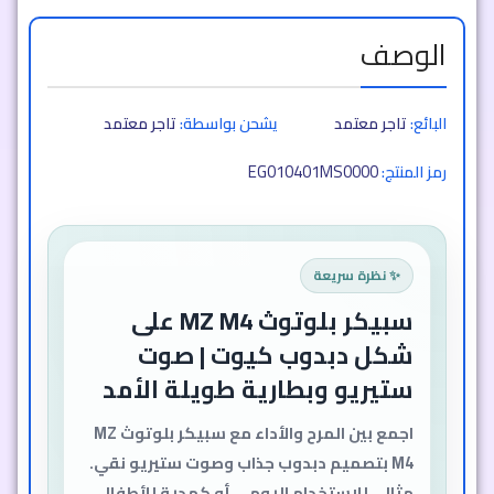
الوصف
البائع:
تاجر معتمد
يشحن بواسطة:
تاجر معتمد
EG010401MS0000
رمز المنتج:
✨ نظرة سريعة
سبيكر بلوتوث MZ M4 على
شكل دبدوب كيوت | صوت
ستيريو وبطارية طويلة الأمد
اجمع بين المرح والأداء مع سبيكر بلوتوث MZ
M4 بتصميم دبدوب جذاب وصوت ستيريو نقي.
مثالي للاستخدام اليومي أو كهدية للأطفال،