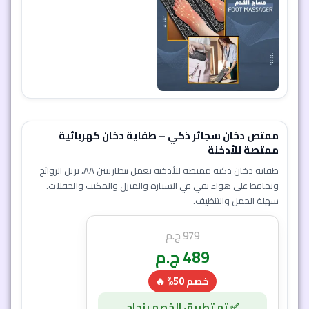
ممتص دخان سجائر ذكي – طفاية دخان كهربائية
ممتصة للأدخنة
طفاية دخان ذكية ممتصة للأدخنة تعمل ببطاريتين AA، تزيل الروائح
وتحافظ على هواء نقي في السيارة والمنزل والمكتب والحفلات.
سهلة الحمل والتنظيف.
979
ج.م
489
ج.م
خصم 50% 🔥