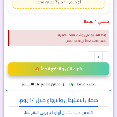
7
1
متبقي 1 فقط!
×
هذا المنتج على وشك نفاذ الكمية
يصعب توافره مجدداً في الوقت الراهن.
شراء الآن والدفع لاحقاً
للطلب اضغط
شراء الآن
وعاين وادفع عند الاستلام.
ضمان الاستبدال والارجاع خلال 14 يوم.
لتقديم طلب استبدال أو ارجاع،
يرجى النقر هنا
.