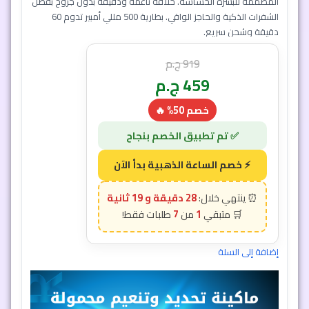
المصممة للبشرة الحساسة. حلاقة ناعمة ودقيقة بدون جروح بفضل
الشفرات الذكية والحاجز الواقي. بطارية 500 مللي أمبير تدوم 60
دقيقة وشحن سريع.
919
ج.م
459
ج.م
خصم 50% 🔥
28 دقيقة و 16 ثانية
7
1
إضافة إلى السلة