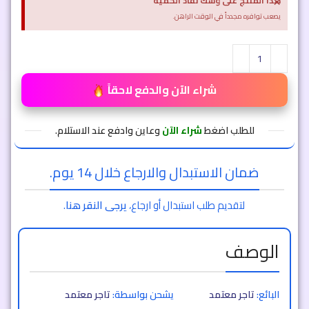
×
هذا المنتج على وشك نفاذ الكمية
يصعب توافره مجدداً في الوقت الراهن.
شراء الآن والدفع لاحقاً
للطلب اضغط
شراء الآن
وعاين وادفع عند الاستلام.
ضمان الاستبدال والارجاع خلال 14 يوم.
لتقديم طلب استبدال أو ارجاع،
يرجى النقر هنا
.
الوصف
البائع:
تاجر معتمد
يشحن بواسطة:
تاجر معتمد