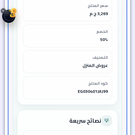
سعر المنتج
⚡
13
3,269 ج.م
04
الخصم
50%
التصنيف
عروض المنزل
كود المنتج
EG030401JAJ99
نصائح سريعة
💡