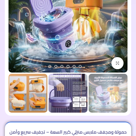
اضغط للتكبير
ة محمولة ومجفف ملابس منزلي كبير السعة – تجفيف سريع وآمن