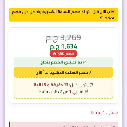
اطلب الآن قبل انتهاء
خصم الساعة الذهبية
واحصل على
خصم
50%
حالاً!
3,269
ج.م
1,634
ج.م
خصم 50% 🔥
13 دقيقة و 2 ثانية
7
1
متبقي 1 فقط!