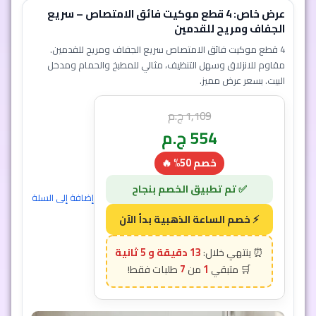
عرض خاص: 4 قطع موكيت فائق الامتصاص – سريع
الجفاف ومريح للقدمين
4 قطع موكيت فائق الامتصاص سريع الجفاف ومريح للقدمين.
مقاوم للانزلاق وسهل التنظيف، مثالي للمطبخ والحمام ومدخل
البيت. بسعر عرض مميز.
1,109
ج.م
554
ج.م
خصم 50% 🔥
إضافة إلى السلة
13 دقيقة و 2 ثانية
7
1