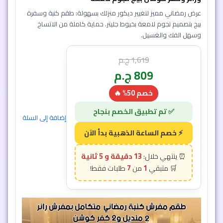
عرض رمضاني مميز لتغيير ديكور منزلك بسهولة: طقم كنبة وسفرة
بيج بتصميم نجوم لامعة بخيوط جليتر. حماية كاملة من الاتساخ
وسهل الفك والغسيل.
1,619
ج.م
809
ج.م
خصم 50% 🔥
إضافة إلى السلة
13 دقيقة و 3 ثانية
7
1