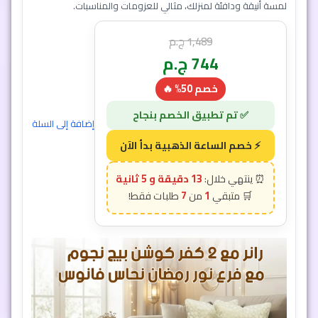
لمسة أنيقة ودافئة لمنزلك، مثالي للعزومات والمناسبات.
1,489
ج.م
744
ج.م
خصم 50% 🔥
إضافة إلى السلة
13 دقيقة و 3 ثانية
7
1