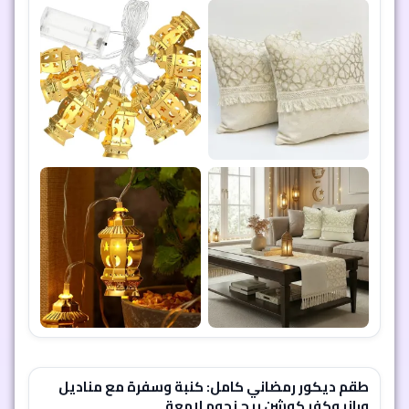
طقم ديكور رمضاني كامل: كنبة وسفرة مع مناديل
ورانر وكفر كوشن بيج نجوم لامعة