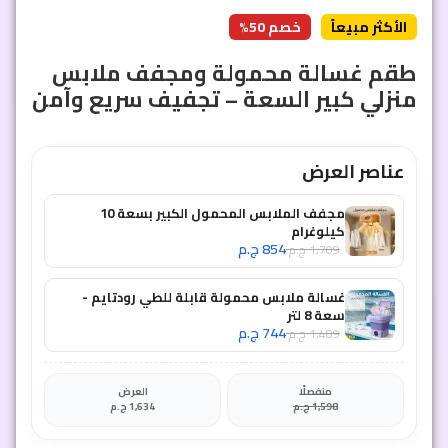
الأكثر مبيعاً
خصم 50%
طقم غسالة محمولة ومجفف ملابس
منزلي كبير السعة – تجفيف سريع وآمن
عناصر العرض
مجفف الملابس المحمول الكبير بسعة 10
كيلوغرام
854
ج.م
1,709
ج.م
غسالة ملابس محمولة قابلة للطي رودتايم -
سعة 8 لتر
744
ج.م
1,489
ج.م
منفصلًا
العرض
1,598
ج.م
1,634
ج.م