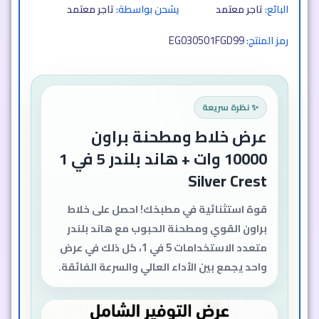
البائع:
تاجر معتمد
يشحن بواسطة:
تاجر معتمد
EG030501FGD99
رمز المنتج:
✨ نظرة سريعة
عرض خلاط براون 10000 وات +
هاند بلندر 5 في 1 Silver Crest
بقوة مذهلة
معدات مطبخ متكاملة بقوة غير مسبوقة
لتحويل تحضير الطعام إلى تجربة سريعة
وسلسة. جهازان في عرض واحد يجمعان بين
الأداء العالي والمتانة لتلبية كل احتياجات
مطبخك.