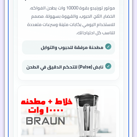
سرعات متعددة مع خاصية النبض
(Pulse) للتحكم الدقيق
هاند بلندر Silver Crest 5 في 1 - تنوع
في جهاز واحد
جهاز متعدد الوظائف يوفر عليك الوقت والجهد.
يأتي مع ملحقات تغطي كل احتياجات المطبخ من