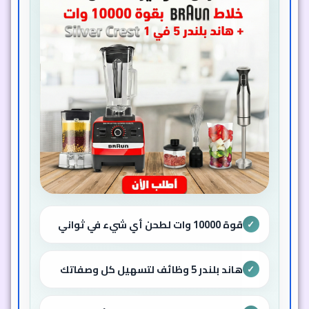
قوة 10000 وات لطحن أي شيء في ثوانٍ
✓
هاند بلندر 5 في 1 بملحقات متعددة
✓
الاستخدامات
خصم 50% على عرض لا يقاوم
✓