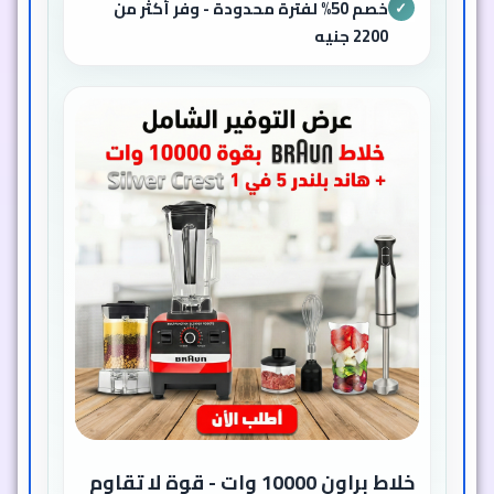
خلاط براون 10000 وات - قوة
استثنائية
موتور تورنيدو بقوة 10000 وات يطحن الفواكه
والخضروات والثلج والحبوب بكل سهولة. مثالي
للعصائر، السموذي، والخلطات اليومية.
كابات متينة تتحمل الاستخدام اليومي