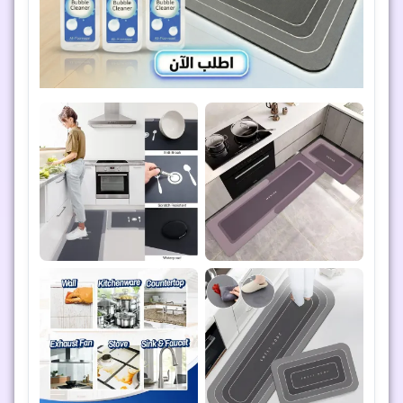
عرض 3 قطع شنط غسيل الأحذية – حماية متكاملة
أثناء الغسيل
3 شنط غسيل أحذية لحماية حذائك الرياضي أو الجلدي أو أحذية
الأطفال أثناء الغسيل. قماش شبكي متين وسحّاب محكم للحفاظ
على شكل الحذاء.
1,279
ج.م
639
ج.م
خصم 50% 🔥
إضافة إلى السلة