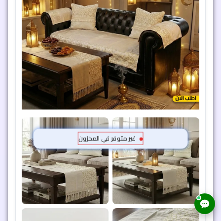
غير متوفر في المخزون
طقم كفر كنبة رمضان بيج – قطعتين بتصميم فوانيس
وهلال ونجوم
استقبل شهر رمضان بأجواء شرقية مميزة مع طقم كفر كنبة بيج
بتصميم رمضاني فريد. مصنوع من قماش سميك ومريح يغطي
الكنبة بالكامل ويحميها من الأتربة والبقع، سهل الفك والغسيل.