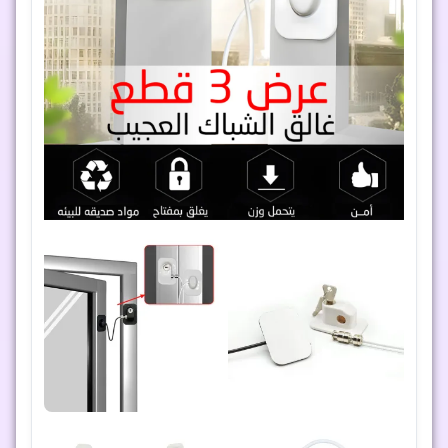
طقم موكيت فائق الامتصاص مع 3 عبوات اسبراي
تنظيف متعدد الاستخدامات
نظافة منزلية بدون مجهود! طقم موكيت يمتص السوائل فورًا مع 3
عبوات اسبراي رغوي يزيل الدهون والبقع من كل الأسطح. آمن
وسريع الجفاف، مثالي لكل ركن في منزلك.
1,189
ج.م
594
ج.م
خصم 50% 🔥
إضافة إلى السلة