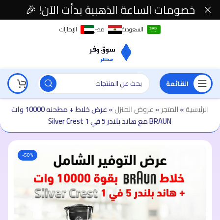
خصومات الساعة الذهبية بدأت الآن! 🎉
السعودية
مصر
الإمارات
القائمة
الرئيسية
»
المتجر
»
عروض المنزل
»
عرض خلاط + مطحنه 10000 وات
BRAUN مع هاند بلندر 5 في 1 Silver Crest
-50%