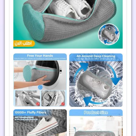
طقم ديكور رمضاني كامل: كنبة وسفرة مع مناديل
ورانر وكفر كوشن بيج نجوم لامعة
عرض رمضاني مميز لتغيير ديكور منزلك بسهولة: طقم كنبة وسفرة
بيج بتصميم نجوم لامعة بخيوط جليتر. حماية كاملة من الاتساخ
وسهل الفك والغسيل.
1,619
ج.م
809
ج.م