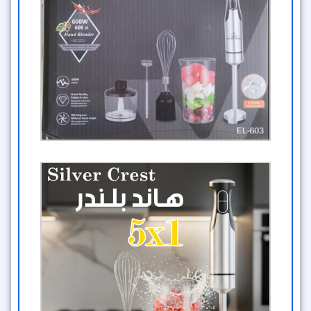
منتجات ذات صلة
عرض 3 قطع غالق الشباك العجيب – تركيب لاصق بدون
حفر
احمي أطفالك بمنزل آمن مع عرض 3 قطع غالق الشباك العجيب.
تركيب لاصق بدون حفر، مفتاح خاص للأطفال، وخامات متينة من
ABS وستانلس ستيل. مناسب للشبابيك والأبواب والثلاجات.
1,159
ج.م
579
ج.م