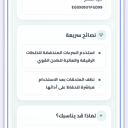
قوة طحن غير مسبوقة تناسب كل
المكونات
خصم كبير على منتجات عالية الجودة
استمتع بمطبخ أسرع وأذكى
لا تفوت الفرصة! أضف العرض إلى سلتك الآن قبل
نفاد الكمية.
صور المنتج​