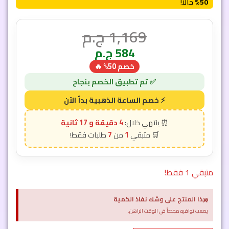
50%
حالاً!
1,169
ج.م
584
ج.م
خصم 50% 🔥
4 دقيقة و 15 ثانية
7
1
متبقي 1 فقط!
×
هذا المنتج على وشك نفاذ الكمية
يصعب توافره مجدداً في الوقت الراهن.