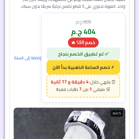
واحد. العبوة تحتوي على 5 قطع تضمن تركيبًا سريعًا بدون سباك.
809
ج.م
404
ج.م
خصم 50% 🔥
إضافة إلى السلة
4 دقيقة و 15 ثانية
7
1
5 min