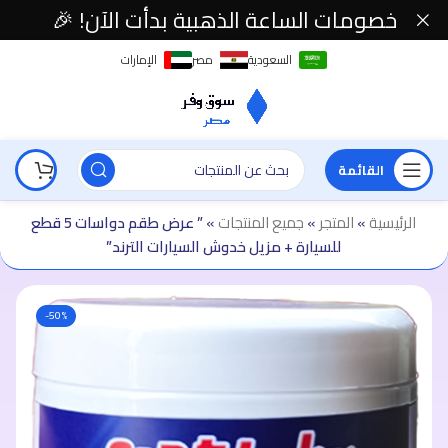
خصومات الساعة الذهبية بدأت الآن! 🎉
السعودية
مصر
الإمارات
القائمة
الرئيسية
»
المتجر
»
جميع المنتجات
»
” عرض طقم دواسات 5 قطع
للسيارة + مزيل خدوش السيارات الترند”
-50%