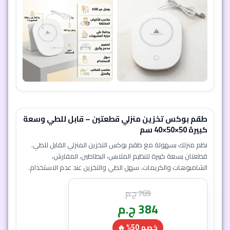
طقم بوكس تخزين منزلي قطعتين – قابل للطي وسعة
كبيرة 50×50×40 سم
نظم منزلك بسهولة مع طقم بوكس التخزين المنزلي القابل للطي.
قطعتان بسعة كبيرة لتنظيم الملابس، البطاطين، المفارش،
الشامبوهات والكريمات. سهل الطي والتخزين عند عدم الاستخدام.
769
ج.م
384
ج.م
خصم 50% 🔥