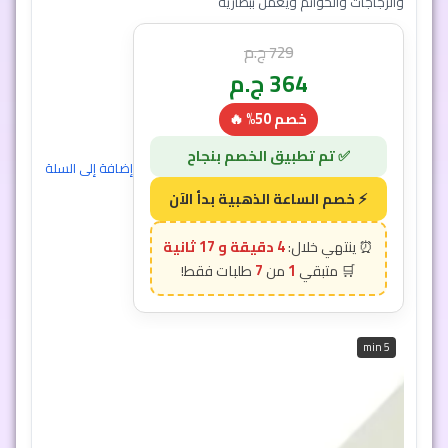
والزجاجات والخواتم ويعمل ببطارية
729
ج.م
364
ج.م
خصم 50% 🔥
إضافة إلى السلة
4 دقيقة و 15 ثانية
7
1
5 min