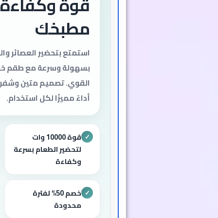
قوة وكفاءة 
مطبخك
استمتع بتحضير العصائر وا
بسهولة وسرعة مع طقم خلا
القوي. تصميم متين وشفر
أداءً مميزًا لكل استخدام.
قوة 10000 وات
✓
لتحضير الطعام بسرعة
وكفاءة
خصم 50% لفترة
✓
محدودة