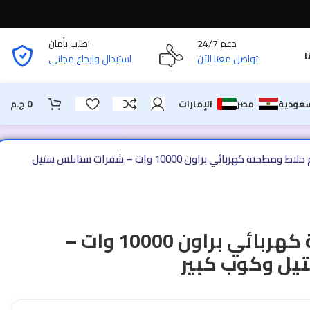
دعم 24/7
اطلب بأمان
ا
تواصل معنا الآن
استبدال وارجاع مجاني
سعودية
مصر
الإمارات
0
ج.م
طقم خلاط ومطحنة كهربائي براون 10000 وات – شفرات ستانلس ستيل
طقم خلاط ومطحنة كهربائي براون 10000 وات –
ل وكوب كبير