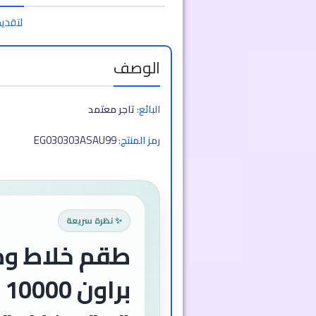
لتقديم
الوصف
البائع:
تاجر معتمد
EG030303ASAU99
رمز المنتج:
✨ نظرة سريعة
طقم خلاط و
بر