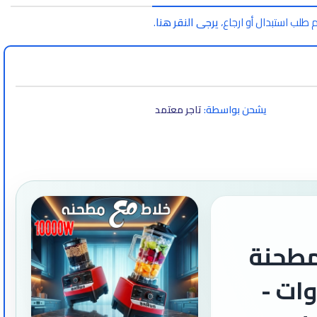
 طلب استبدال أو ارجاع،
يرجى النقر هنا
.
يشحن بواسطة:
تاجر معتمد
مطحنة
اون 10000 وات -