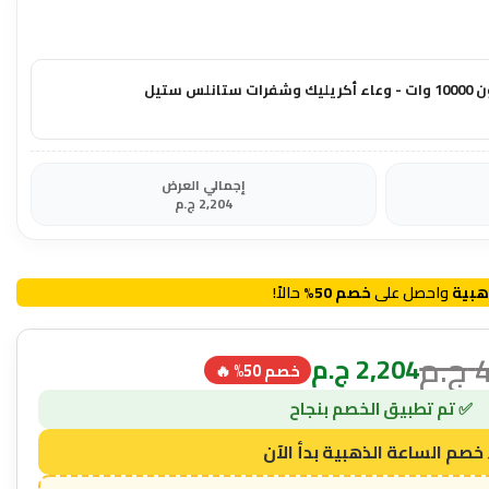
 ستيل
إجمالي العرض
2,204
ج.م
هبية
واحصل على
خصم 50%
حالاً!
ج.م
2,204
ج.م
خصم 50% 🔥