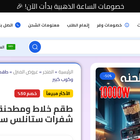
خصومات الساعة الذهبية بدأت الآن! 🎉
ت
خصومات وفر
إتمام الطلب
معلومات الشحن
اتصل بن
ال
الرئيسية
»
المتجر
»
عروض المنزل
»
-50%
وكوب كبير
الأكثر مبيعاً
خصم 50%
شفرات ستانلس ستي