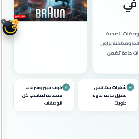
في
⚡
44
30
لوصفات الصحية
ط ومطحنة براون
ات حادة تضمن
شفرات ستانلس
كوب كبير وسرعات
✓
✓
ستيل حادة تدوم
متعددة لتناسب كل
طويلاً
الوصفات