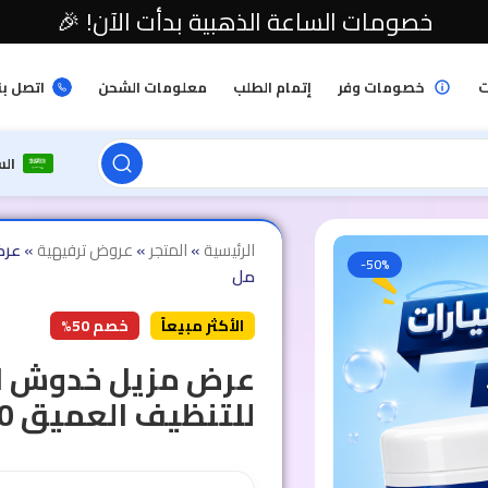
خصومات الساعة الذهبية بدأت الآن! 🎉
ت
خصومات وفر
إتمام الطلب
معلومات الشحن
اتصل بن
ال
الرئيسية
»
المتجر
»
عروض ترفيهية
»
-50%
مل
الأكثر مبيعاً
خصم 50%
عرض مزيل خدوش ال
للتنظيف العميق 200 مل