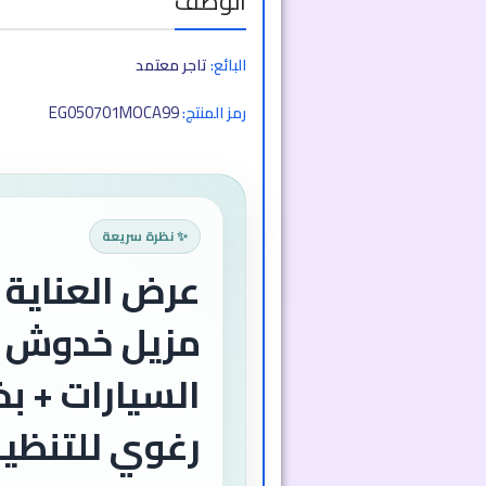
الوصف
البائع:
تاجر معتمد
EG050701MOCA99
رمز المنتج:
✨ نظرة سريعة
عرض العناية ا
مزيل خدوش
السيارات + بخ
رغوي للتنظي