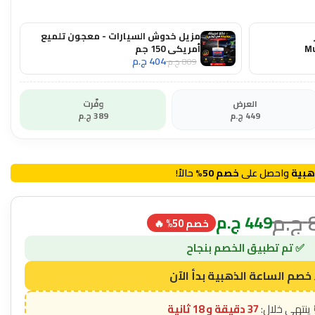
مزيل خدوش السيارات - معجون تلميع
Mu
أمريكي 150 جم
404
ج.م
809
ج.م
العرض
وفّرت
449
ج.م
389
ج.م
هبية
واحصل على
خصم 50%
حالاً!
ج.م
449
ج.م
خصم 50% 🔥
37 دقيقة و 17 ثانية