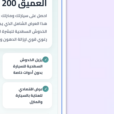
العميق 200 مل
احصل على سيارتك ومنزلك 
هذا العرض الشامل الذي يج
الخدوش السطحية للبشرة ال
رغوي قوي لإزالة الدهون و
يزيل الخدوش
✓
السطحية للسيارة
بدون أدوات خاصة
عرض اقتصادي
✓
للعناية بالسيارة
والمنزل