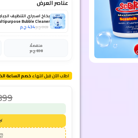
عناصر العرض
بخاخ اسبراي التنظيف الجبار
ltipurpose Bubble Cleaner
434
ج.م
869
ج.م
منفصلًا
838
ج.م
اطلب الآن قبل انتهاء
خصم الساعة الذ
899