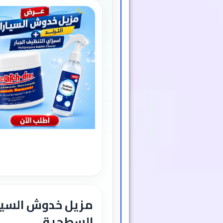
مزيل خدوش السيا
السطحية