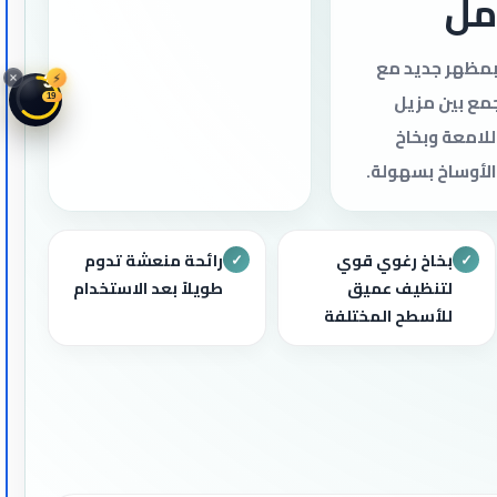
بمظهر جديد مع
⚡
37
مع بين مزيل
17
لامعة وبخاخ
الأوساخ بسهولة.
بخاخ رغوي قوي
رائحة منعشة تدوم
✓
✓
لتنظيف عميق
طويلاً بعد الاستخدام
للأسطح المختلفة