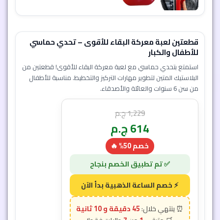
قطعتين لعبة معركة البقاء للأقوى – تحدي حماسي
للأطفال والكبار
استمتع بتحدي حماسي مع لعبة معركة البقاء للأقوى! قطعتين من
البلاستيك المتين لتطوير مهارات التركيز والتخطيط. مناسبة للأطفال
من سن 6 سنوات والعائلة والأصدقاء.
1,229
ج.م
614
ج.م
خصم 50% 🔥
إضافة إلى السلة
45 دقيقة و 7 ثانية
7
1