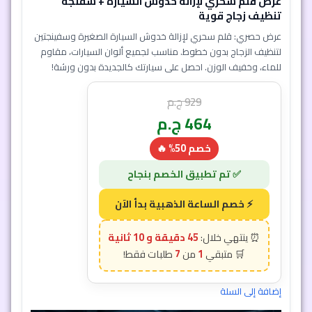
تنظيف زجاج قوية
عرض حصري: قلم سحري لإزالة خدوش السيارة الصغيرة وسفينجتين
لتنظيف الزجاج بدون خطوط. مناسب لجميع ألوان السيارات، مقاوم
للماء، وخفيف الوزن. احصل على سيارتك كالجديدة بدون ورشة!
929
ج.م
464
ج.م
خصم 50% 🔥
إضافة إلى السلة
45 دقيقة و 7 ثانية
7
1