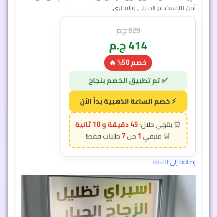
آمن للاستخدام المنزلي والتجاري.
829
ج.م
414
ج.م
خصم 50% 🔥
إضافة إلى السلة
45 دقيقة و 7 ثانية
7
1