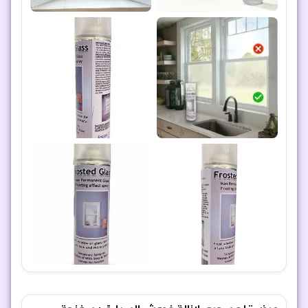
عرض قلم سحري لإزالة خدوش السيارة + سفنجة