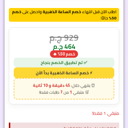
اطلب الآن قبل انتهاء
خصم الساعة الذهبية
واحصل على
خصم
50%
حالاً!
929
ج.م
464
ج.م
خصم 50% 🔥
45 دقيقة و 7 ثانية
7
1
متبقي 1 فقط!