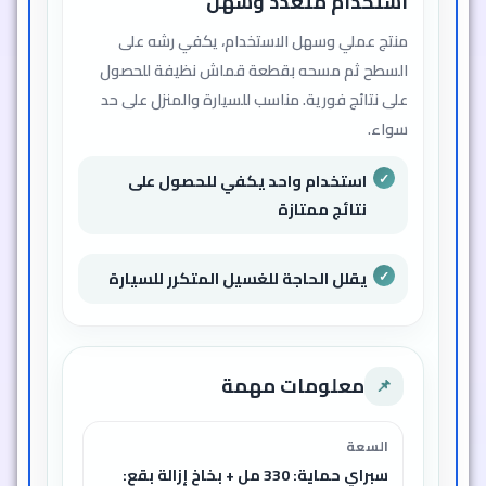
استخدام متعدد وسهل
منتج عملي وسهل الاستخدام، يكفي رشه على
السطح ثم مسحه بقطعة قماش نظيفة للحصول
على نتائج فورية. مناسب للسيارة والمنزل على حد
سواء.
استخدام واحد يكفي للحصول على
نتائج ممتازة
يقلل الحاجة للغسيل المتكرر للسيارة
معلومات مهمة
📌
السعة
سبراي حماية: 330 مل + بخاخ إزالة بقع: