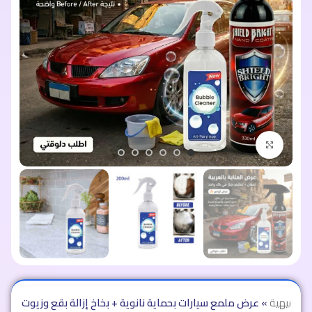
اضغط للتكبير
 ترفيهية
»
عرض ملمع سيارات بحماية نانوية + بخاخ إزالة بقع وزيوت