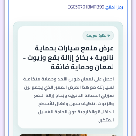
EG050701BMPB99
رمز المنتج:
✨ نظرة سريعة
عرض ملمع سيارات بحماية
نانوية + بخاخ إزالة بقع وزيوت -
لمعان وحماية فائقة
احصل على لمعان طويل الأمد وحماية متكاملة
لسيارتك مع هذا العرض المميز الذي يجمع بين
سبراي الحماية النانوية وبخاخ إزالة البقع
والزيوت. تنظيف سهل وفعّال للأسطح
الداخلية والخارجية دون الحاجة للغسيل
المتكرر.