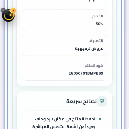
⚡
45
الخصم
08
50%
التصنيف
عروض ترفيهية
كود المنتج
EG050701BMPB99
نصائح سريعة
💡
احفظ المنتج في مكان بارد وجاف
بعيداً عن أشعة الشمس المباشرة