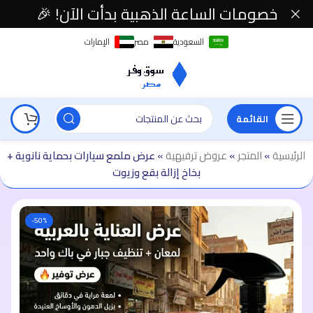
خصومات الساعة الذهبية بدأت الآن! 🎉
السعودية
مصر
الإمارات
القائمة
الرئيسية
»
المتجر
»
عروض ترفيهية
»
عرض ملمع سيارات بحماية نانوية +
بخاخ إزالة بقع وزيوت
-50%