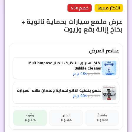
الأكثر مبيعاً
خصم 50%
عرض ملمع سيارات بحماية نانوية +
بخاخ إزالة بقع وزيوت
عناصر العرض
بخاخ اسبراي التنظيف الجبار Multipurpose
Bubble Cleaner
434
ج.م
869
ج.م
ملمع بتقنية النانو لحماية ولمعان طلاء السيارة
404
ج.م
809
ج.م
منفصلًا
العرض
وفّرت
838
ج.م
464
ج.م
374
ج.م