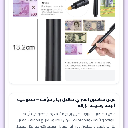
عرض قطعتين اسبراي تظليل زجاج مؤقت – خصوصية
أنيقة وسهلة الإزالة
عرض قطعتين اسبراي تظليل زجاج مؤقت يمنح خصوصية أنيقة
للنوافذ والأبواب والحمامات. سهل التطبيق، سريع الجفاف، وقابل
للإزالة بالماء والصابون دون آثار. عبوتان بسعة 425 جم لكل منهما،