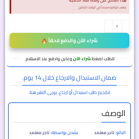
×
هذا المنتج على وشك نفاذ الكمية
يصعب توافره مجدداً في الوقت الراهن.
شراء الآن والدفع لاحقاً
للطلب اضغط
شراء الآن
وعاين وادفع عند الاستلام.
ضمان الاستبدال والارجاع خلال 14 يوم.
لتقديم طلب استبدال أو ارجاع،
يرجى النقر هنا
.
الوصف
البائع:
تاجر معتمد
يشحن بواسطة:
تاجر معتمد