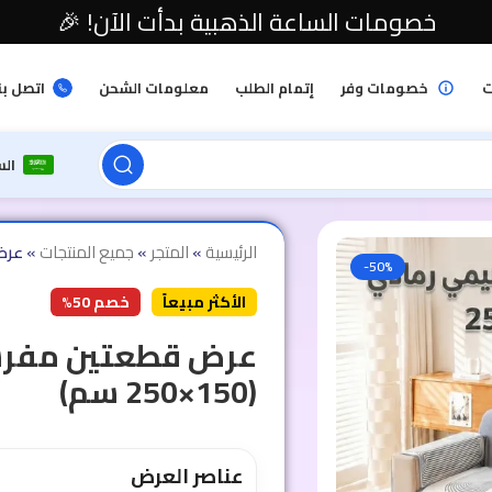
خصومات الساعة الذهبية بدأت الآن! 🎉
ت
خصومات وفر
إتمام الطلب
معلومات الشحن
اتصل بن
ال
الرئيسية
»
المتجر
»
جميع المنتجات
»
عرض 
-50%
الأكثر مبيعاً
خصم 50%
عرض قطعتين مفرش
(150×250 سم)
عناصر العرض