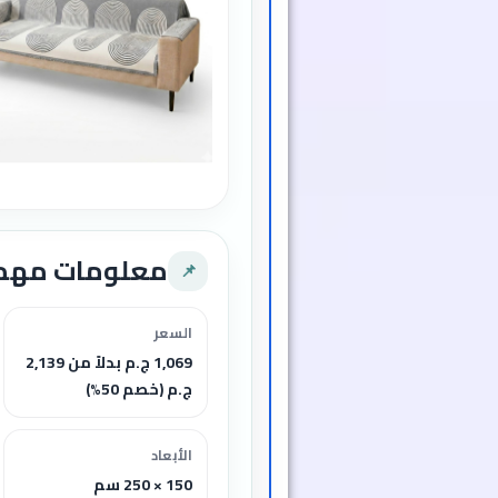
معلومات مهم
📌
السعر
1,069 ج.م بدلاً من 2,139
ج.م (خصم 50%)
الأبعاد
150 × 250 سم