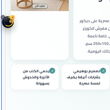
⚡
35
صرية على ديكور
08
 مفرش الكورنر
 خامة ناعمة
ومزدوجة الوجه بحجم مثالي 150×250 سم،
تك اليومية.
تصميم بوهيمي
يحمي الكنب من
✓
✓
بشرابات أنيقة يضيف
الأتربة والخدوش
لمسة عصرية
بسهولة