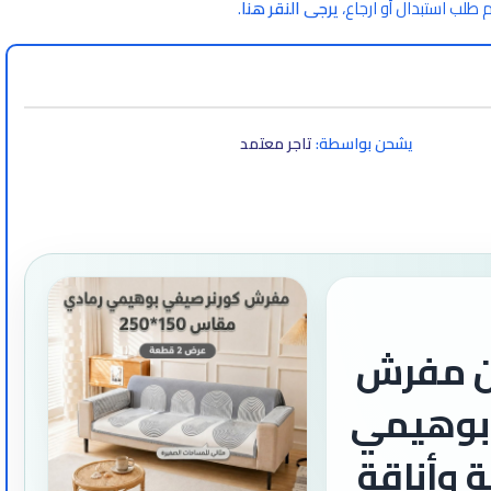
 طلب استبدال أو ارجاع،
يرجى النقر هنا
.
يشحن بواسطة:
تاجر معتمد
 مفرش
بوهيمي
 وأناقة