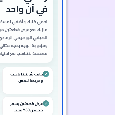
في آن واحد
احمي كنبك وأضفي لمسة ع
منزلك مع عرض قطعتين من
الصيفي البوهيمي الرمادي.
مصممة لتتناسب مع احتياجا
خامة شانيليا ناعمة
✓
ومريحة للمس
عرض قطعتين بسعر
✓
مخفض 50% فقط