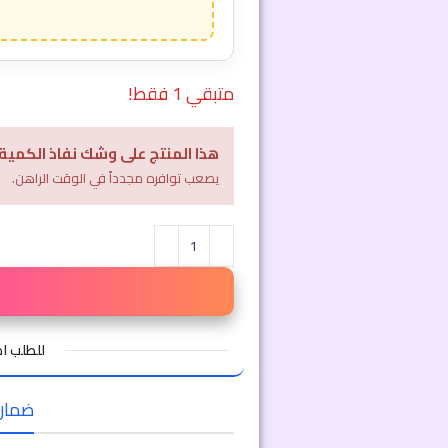
متبقي 1 فقط!
هذا المنتج على وشك نفاذ الكمية
يصعب توافره مجدداً في الوقت الراهن.
للطلب 
ضمان ا