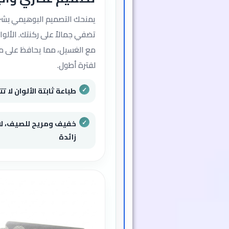
يمنحك التصميم البوهيمي بشرا
تضفي جمالاً على ركنتك. الألوان
مع الغسيل، مما يحافظ على م
لفترة أطول.
طباعة ثابتة الألوان لا 
خفيف ومريح للصيف، لا
زائدة