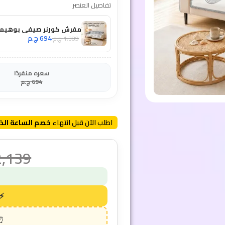
تفاصيل العنصر
مفرش كورنر صيفي بوهيمي رمادي 150×250 سم - حماية الك
694
ج.م
1,389
ج.م
سعره منفردًا
694
ج.م
اطلب الآن قبل انتهاء
خصم الساعة الذ
2,139