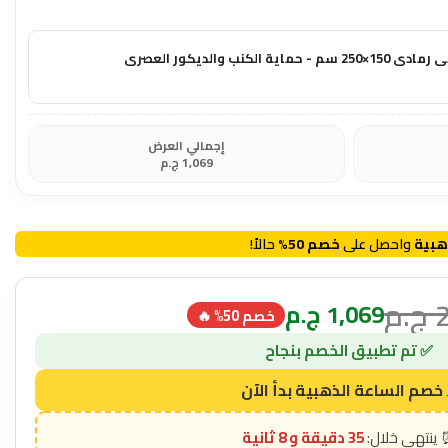
نب والديكور العصري
إجمالي العرض
1,069
ج.م
هبية
واحصل على
خصم 50%
حالاً!
ج.م
1,069
ج.م
خصم 50% 🔥
35 دقيقة و 7 ثانية