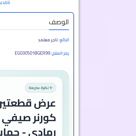
لتقديم
الوصف
البائع:
تاجر معتمد
EG030501BGER99
رمز المنتج:
✨ نظرة سريعة
عرض قطعتين
كورنر صيفي 
رمادي - حماية