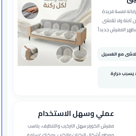
باته لمسة فريدة
 ثابتة ولا تتلاشى
ظهر المفرش جديداً
تتلاشى مع الغسيل
 يسبب حرارة
عملي وسهل الاستخدام
مفرش الكورنر سهل التركيب والتنظيف، يناسب
معظم أشكال الركنات والكنب. يمكنك غسله في