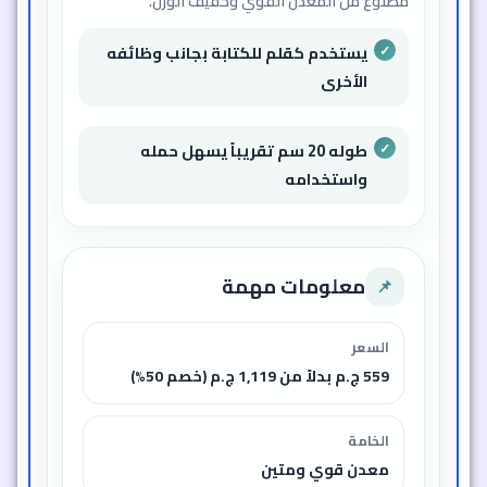
مصنوع من المعدن القوي وخفيف الوزن.
يستخدم كقلم للكتابة بجانب وظائفه
الأخرى
طوله 20 سم تقريباً يسهل حمله
واستخدامه
معلومات مهمة
📌
السعر
559 ج.م بدلاً من 1,119 ج.م (خصم 50%)
الخامة
معدن قوي ومتين