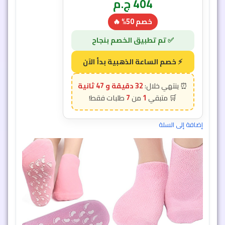
404
ج.م
خصم 50% 🔥
32 دقيقة و 45 ثانية
7
1
إضافة إلى السلة