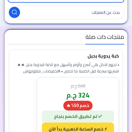
منتجات ذات صلة
كبة يدوية بحبل
• تجهيز الاكل بقي أسرع وأوفر وأسهل مع الكبة اليدوية بحبل 🔥🔥
اشتريها بسرعة قبل الكمية ما تخلص • #تخفيضات_متفوتهاش
649
ج.م
324
ج.م
خصم 50% 🔥