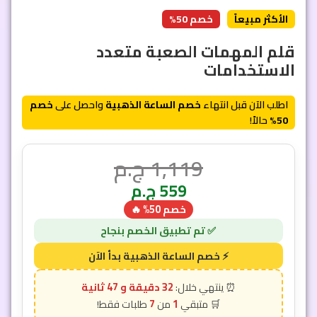
الأكثر مبيعاً
خصم 50%
قلم المهمات الصعبة متعدد
الاستخدامات
اطلب الآن قبل انتهاء
خصم الساعة الذهبية
واحصل على
خصم
50%
حالاً!
1,119
ج.م
559
ج.م
خصم 50% 🔥
32 دقيقة و 45 ثانية
7
1