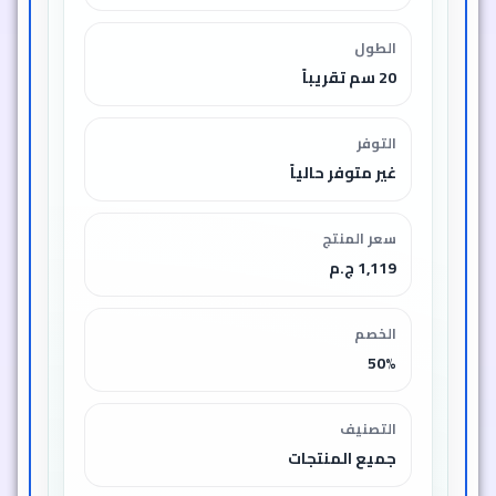
الطول
20 سم تقريباً
التوفر
غير متوفر حالياً
سعر المنتج
1,119 ج.م
الخصم
50%
التصنيف
جميع المنتجات