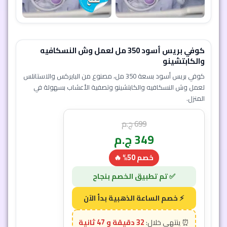
كوفي بريس أسود 350 مل لعمل وش النسكافيه
والكابتشينو
كوفي بريس أسود بسعة 350 مل، مصنوع من البايركس والاستانلس
لعمل وش النسكافيه والكابتشينو وتصفية الأعشاب بسهولة في
المنزل.
699
ج.م
349
ج.م
خصم 50% 🔥
32 دقيقة و 45 ثانية