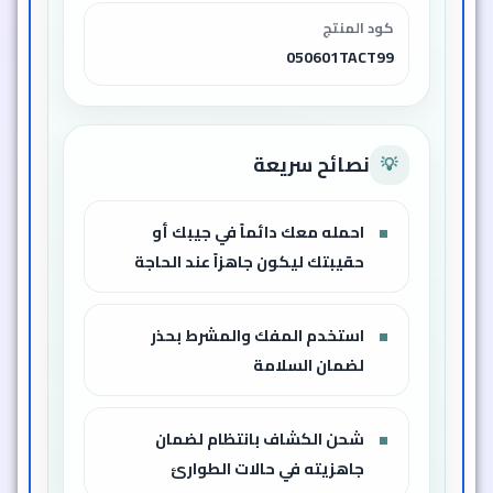
كود المنتج
050601TACT99
نصائح سريعة
💡
احمله معك دائماً في جيبك أو
حقيبتك ليكون جاهزاً عند الحاجة
استخدم المفك والمشرط بحذر
لضمان السلامة
شحن الكشاف بانتظام لضمان
جاهزيته في حالات الطوارئ