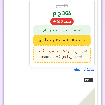
729
ج.م
364
ج.م
خصم 50% 🔥
إضافة إلى السلة
57 دقيقة و 9 ثانية
7
1
5 min