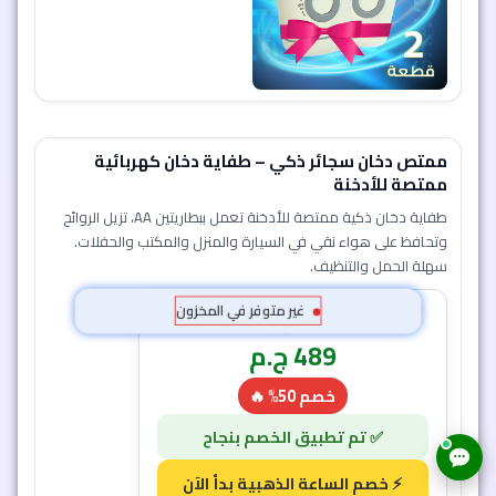
ممتص دخان سجائر ذكي – طفاية دخان كهربائية
ممتصة للأدخنة
طفاية دخان ذكية ممتصة للأدخنة تعمل ببطاريتين AA، تزيل الروائح
وتحافظ على هواء نقي في السيارة والمنزل والمكتب والحفلات.
سهلة الحمل والتنظيف.
979
ج.م
489
ج.م
خصم 50% 🔥
غير متوفر في المخزون
إضافة إلى السلة
57 دقيقة و 9 ثانية
7
1