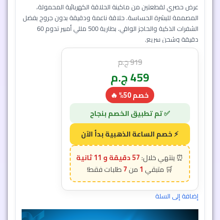
دقيقة وشحن سريع.
919
ج.م
459
ج.م
خصم 50% 🔥
إضافة إلى السلة
57 دقيقة و 9 ثانية
7
1