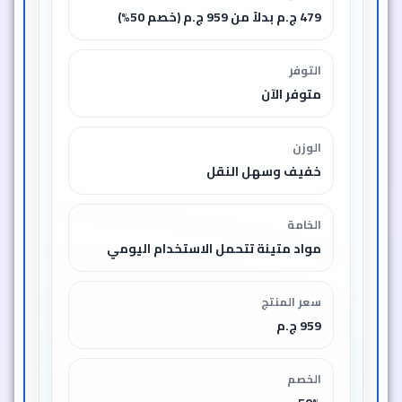
479 ج.م بدلاً من 959 ج.م (خصم 50%)
التوفر
متوفر الآن
الوزن
خفيف وسهل النقل
الخامة
مواد متينة تتحمل الاستخدام اليومي
سعر المنتج
959 ج.م
الخصم