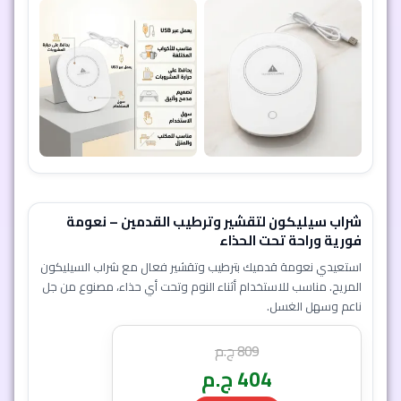
شراب سيليكون لتقشير وترطيب القدمين – نعومة
فورية وراحة تحت الحذاء
استعيدي نعومة قدميك بترطيب وتقشير فعال مع شراب السيليكون
المريح. مناسب للاستخدام أثناء النوم وتحت أي حذاء، مصنوع من جل
ناعم وسهل الغسل.
809
ج.م
404
ج.م
خصم 50% 🔥