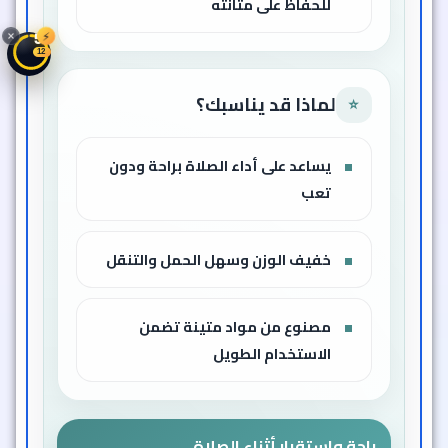
للحفاظ على متانته
⚡
57
10
لماذا قد يناسبك؟
⭐
يساعد على أداء الصلاة براحة ودون
تعب
خفيف الوزن وسهل الحمل والتنقل
مصنوع من مواد متينة تضمن
الاستخدام الطويل
راحة واستقرار أثناء الصلاة