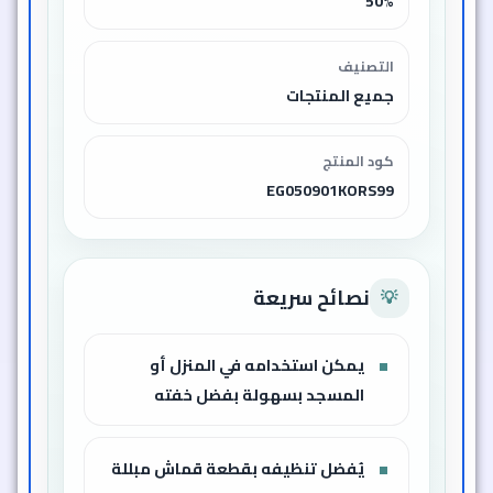
50%
التصنيف
جميع المنتجات
كود المنتج
EG050901KORS99
نصائح سريعة
💡
يمكن استخدامه في المنزل أو
المسجد بسهولة بفضل خفته
يُفضل تنظيفه بقطعة قماش مبللة