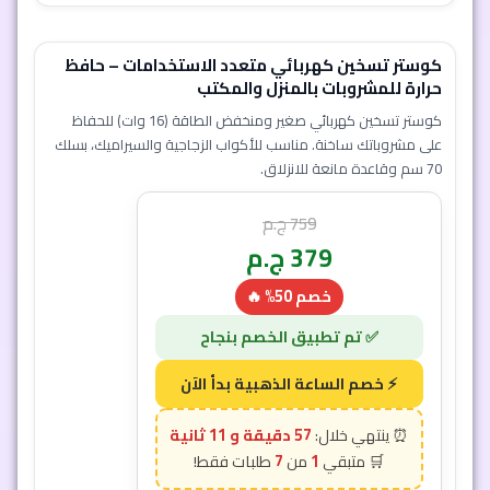
كوستر تسخين كهربائي متعدد الاستخدامات – حافظ
حرارة للمشروبات بالمنزل والمكتب
كوستر تسخين كهربائي صغير ومنخفض الطاقة (16 وات) للحفاظ
على مشروباتك ساخنة. مناسب للأكواب الزجاجية والسيراميك، بسلك
70 سم وقاعدة مانعة للانزلاق.
759
ج.م
379
ج.م
خصم 50% 🔥
إضافة إلى السلة
57 دقيقة و 9 ثانية
7
1