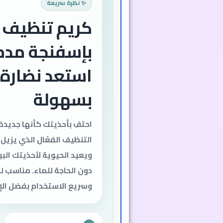
✨ نظرة سريعة
كريم تنظيف ا
الأبيض بإسفن
مدمجة - تنظ
سريع وآمن بد
استعد لاستعادة بياض أحذي
والجلدية والقماشية بسهول
تنظيف الأحذية الأبيض المز
مدمجة يزيل الأوساخ والبق
الحاجة للماء، ويجف بسرعة 
النظافة.