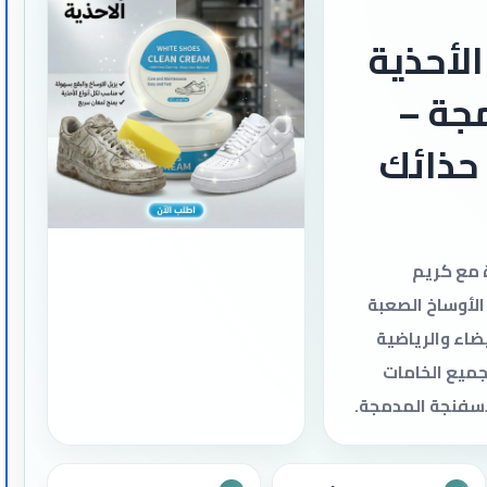
لأحذية
جة
يف
ون ماء
تك الرياضية
ة تامة! كريم
ود بإسفنجة
ع الصعبة دون
ليترك حذاءك ناصع