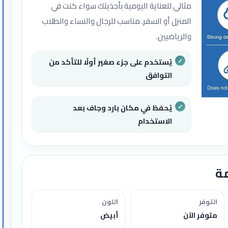
يض ويزيل اصفرار
ًا وجديدًا
سريع الجفاف ولا يحتاج لشطف بالماء