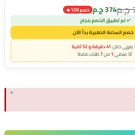
ج.م
374
ج.م
خصم 50% 🔥
41 دقيقة و 50 ثانية
7
1
×