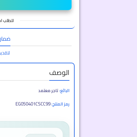
للطلب 
ضمان ا
لتقديم
الوصف
البائع:
تاجر معتمد
EG050401CSCC99
رمز المنتج: