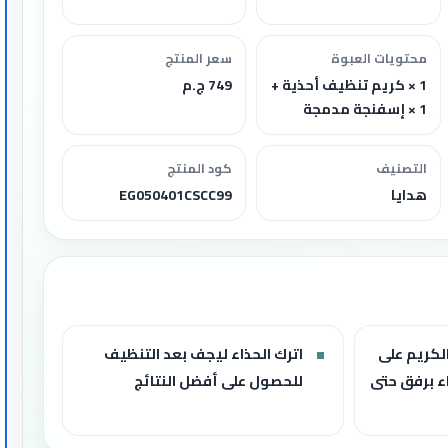
آمن على الجلد والقماش والشمواه
ة