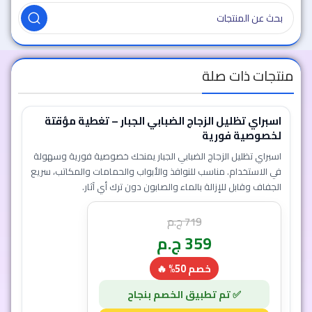
منتجات ذات صلة
اسبراي تظليل الزجاج الضبابي الجبار – تغطية مؤقتة
لخصوصية فورية
اسبراي تظليل الزجاج الضبابي الجبار يمنحك خصوصية فورية وسهولة
في الاستخدام. مناسب للنوافذ والأبواب والحمامات والمكاتب، سريع
الجفاف وقابل للإزالة بالماء والصابون دون ترك أي آثار.
719
ج.م
359
ج.م
خصم 50% 🔥