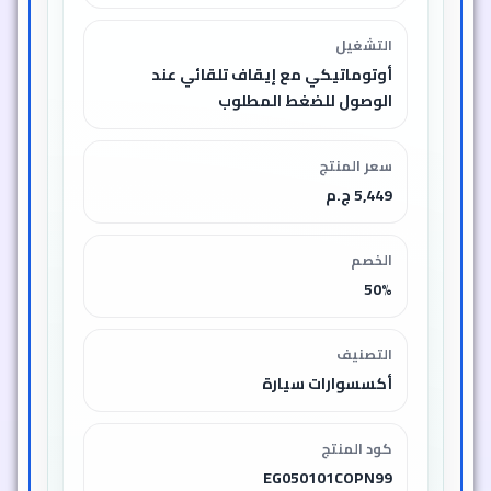
التشغيل
أوتوماتيكي مع إيقاف تلقائي عند
الوصول للضغط المطلوب
سعر المنتج
5,449 ج.م
الخصم
50%
التصنيف
أكسسوارات سيارة
كود المنتج
EG050101COPN99