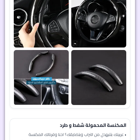
المكنسة المحمولة شفط و طرد
• عربيتك بتتبهدل من التراب وبتضايقك؟ احنا وفرنالك المكنسة