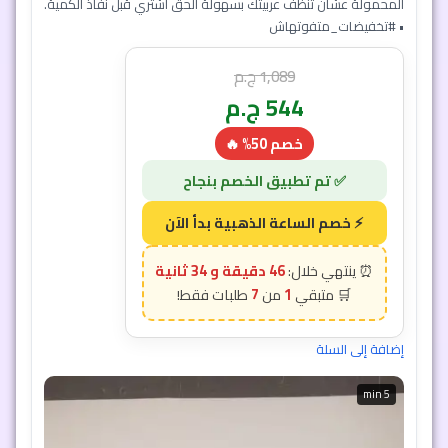
المحمولة عشان تنظف عربيتك بسهولة الحق اشتري قبل نفاذ الكمية.
• #تخفيضات_متفوتهاش
1,089
ج.م
544
ج.م
خصم 50% 🔥
46 دقيقة و 31 ثانية
7
1
إضافة إلى السلة
5 min