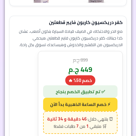
كفر دريكسيون كاربون فايبر قطعتين
مع الحر والاحتكاك في الصيف قيادة السيارة بتكون أصعب، عشان
كدا جبنالك كفر دريكسيون كاربون فايبر قطعتين هيحمي
الدريكسيون من التقشير والخدوش وهيساعدك تسوق بكل راحة.
899
ج.م
449
ج.م
خصم 50% 🔥
46 دقيقة و 31 ثانية
7
1