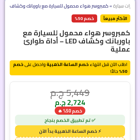
وارات سيارة
»
الأكثر مبيعاً
خصم 50%
كمبروسر هواء محمول للسيارة مع
باوربانك وكشاف LED – أداة طوارئ
عملية
اطلب الآن قبل انتهاء
خصم الساعة الذهبية
واحصل على
خصم
50%
حالاً!
5,449
ج.م
2,724
ج.م
خصم 50% 🔥