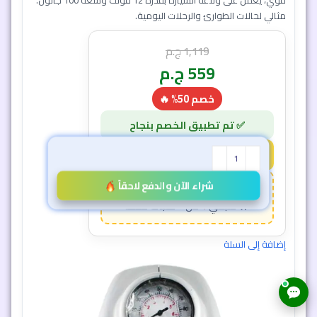
قوي، يعمل على ولاعة السيارة بقدرة 12 فولت وسعة 100 جالون.
مثالي لحالات الطوارئ والرحلات اليومية.
1,119
ج.م
559
ج.م
خصم 50% 🔥
شراء الآن والدفع لاحقاً
46 دقيقة و 31 ثانية
7
1
إضافة إلى السلة