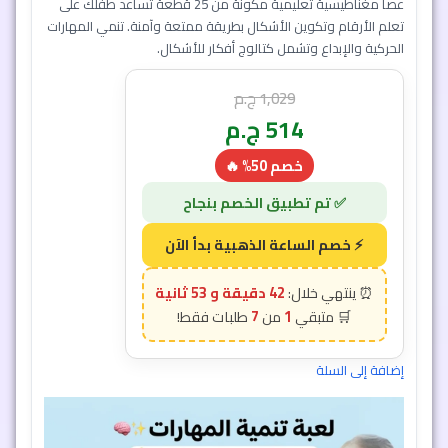
عصا مغناطيسية تعليمية مكونة من 25 قطعة تساعد طفلك على
تعلم الأرقام وتكوين الأشكال بطريقة ممتعة وآمنة. تنمي المهارات
الحركية والإبداع وتشمل كتالوج أفكار للأشكال.
1,029
ج.م
514
ج.م
خصم 50% 🔥
42 دقيقة و 50 ثانية
7
1
إضافة إلى السلة