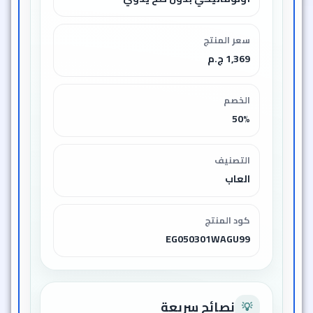
سعر المنتج
1,369 ج.م
الخصم
50%
التصنيف
العاب
كود المنتج
EG050301WAGU99
نصائح سريعة
💡