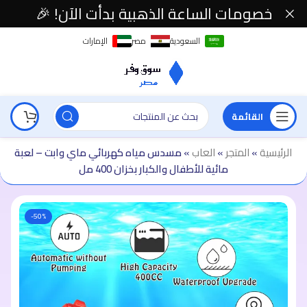
خصومات الساعة الذهبية بدأت الآن! 🎉
السعودية
مصر
الإمارات
القائمة
الرئيسية
»
المتجر
»
العاب
»
مسدس مياه كهربائي ماي وابت – لعبة
مائية للأطفال والكبار بخزان 400 مل
-50%