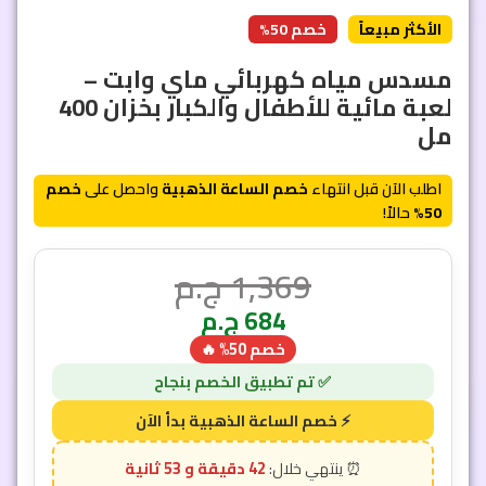
الأكثر مبيعاً
خصم 50%
مسدس مياه كهربائي ماي وابت –
لعبة مائية للأطفال والكبار بخزان 400
مل
اطلب الآن قبل انتهاء
خصم الساعة الذهبية
واحصل على
خصم
50%
حالاً!
1,369
ج.م
684
ج.م
خصم 50% 🔥
42 دقيقة و 50 ثانية