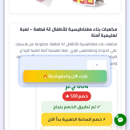
مكعبات بناء مغناطيسية للأطفال 42 قطعة – لعبة
تعليمية آمنة
مكعبات بناء مغناطيسية للأطفال 42 قطعة، مصنوعة من بلاستيك
عالي الجودة ومغناطيس قوي. لعبة تعليمية آمنة لتنمية الإبداع،
التركيز، والمهارات الحركية الدقيقة. بدون حواف حادة وألوان جذابة
وسهلة التركيب.
شراء الآن والدفع لاحقاً
1,209
ج.م
604
ج.م
خصم 50% 🔥