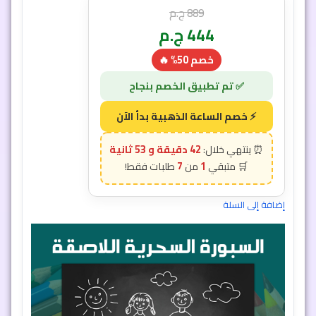
889
ج.م
444
ج.م
خصم 50% 🔥
42 دقيقة و 50 ثانية
7
1
إضافة إلى السلة