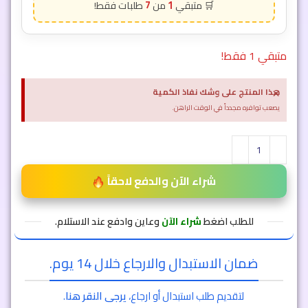
7
1
متبقي 1 فقط!
×
هذا المنتج على وشك نفاذ الكمية
يصعب توافره مجدداً في الوقت الراهن.
شراء الآن والدفع لاحقاً
للطلب اضغط
شراء الآن
وعاين وادفع عند الاستلام.
ضمان الاستبدال والارجاع خلال 14 يوم.
لتقديم طلب استبدال أو ارجاع،
يرجى النقر هنا
.