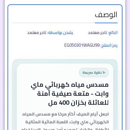
الوصف
البائع:
تاجر معتمد
يشحن بواسطة:
تاجر معتمد
EG050301WAGU99
رمز المنتج:
✨ نظرة سريعة
مسدس مياه كهربائي ماي
وابت - متعة صيفية آمنة
للعائلة بخزان 400 مل
اجعل أيام الصيف أكثر مرحًا مع مسدس المياه
الكهربائي ماي وابت، اللعبة المائية المثالية
للأطفال والكبار. تصميم آمن وسهل الاستخدام