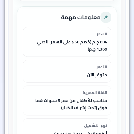
معلومات مهمة
📌
السعر
684 ج.م (خصم 50% على السعر الأصلي
1,369 ج.م)
التوفر
متوفر الآن
الفئة العمرية
مناسب للأطفال من عمر 5 سنوات فما
فوق (تحت إشراف الكبار)
نوع التشغيل
أوتوماتيكي بدون ضخ يدوي