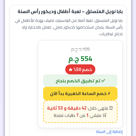
بابا نويل المتسلق – لعبة أطفال وديكور رأس السنة
بابا نويل المتسلق: لعبة آمنة من البلاستيك تضيف بهجة للأطفال في
رأس السنة، يمكن استخدامها كديكور منزلي. تعمل بالحجارة ولا
تحتاج لبطاريات.
1,109
ج.م
554
ج.م
خصم 50% 🔥
42 دقيقة و 50 ثانية
7
1
إضافة إلى السلة