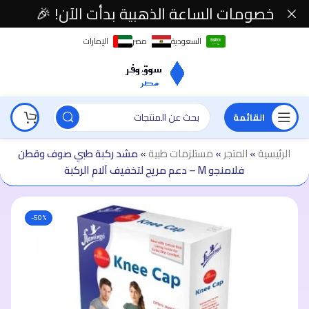
خصومات الساعة الذهبية بدأت الآن! 🎉
السعودية
مصر
الإمارات
القائمة
الرئيسية
»
المتجر
»
مستلزمات طبية
»
مشد ركبة طبي صوف وقطن
فلامنجو M – دعم مريح لتخفيف آلام الركبة
-50%