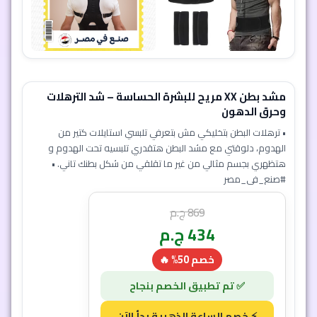
مشد بطن XX مريح للبشرة الحساسة – شد الترهلات
وحرق الدهون
• ترهلات البطن بتخليكي مش بتعرفي تلبسي استايلات كتير من
الهدوم، دلوقتي مع مشد البطن هتقدري تلبسيه تحت الهدوم و
هتظهري بجسم مثالي من غير ما تقلقي من شكل بطنك تاني. •
#صنع_في_مصر
869
ج.م
434
ج.م
خصم 50% 🔥