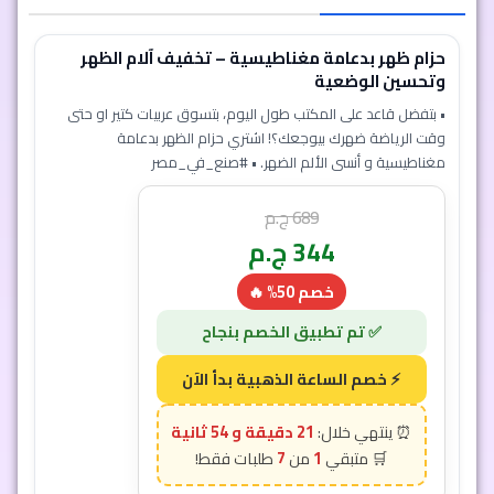
حزام ظهر بدعامة مغناطيسية – تخفيف آلام الظهر
وتحسين الوضعية
• بتفضل قاعد على المكتب طول اليوم، بتسوق عربيات كتير او حتى
وقت الرياضة ضهرك بيوجعك؟! اشتري حزام الظهر بدعامة
مغناطيسية و أنسى الألم الضهر. • #صنع_في_مصر
689
ج.م
344
ج.م
خصم 50% 🔥
21 دقيقة و 51 ثانية
7
1