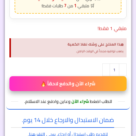
7
1
متبقي 1 فقط!
×
هذا المنتج على وشك نفاذ الكمية
يصعب توافره مجدداً في الوقت الراهن.
شراء الآن والدفع لاحقاً
للطلب اضغط
شراء الآن
وعاين وادفع عند الاستلام.
ضمان الاستبدال والارجاع خلال 14 يوم.
لتقديم طلب استبدال أو ارجاع،
يرجى النقر هنا
.