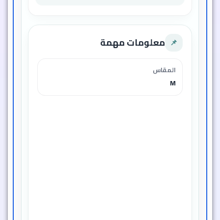
معلومات مهمة
📌
المقاس
M
الأبعاد
32.5 × 37.5 سم
خامة القماش
27% قطن - 59% نايلون - 14% دنة
السعر
354 ج.م بدلاً من 709 ج.م (خصم 50%)