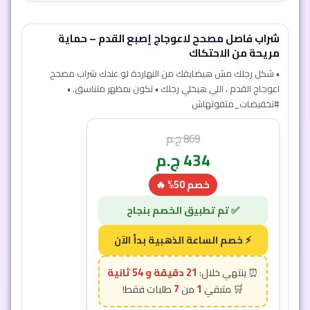
شراب فاصل مصحح لاعوجاج إصبع القدم – حماية
مريحة من الاحتكاك
• شكل رجلك مش هيضايقك من النهاردة لو عندك شراب مصحح
اعوجاج القدم ، اللي هيخلي رجلك • تكون بمظهر متناسق. •
#تخفيضات_متفوتهاش
869
ج.م
434
ج.م
خصم 50% 🔥
21 دقيقة و 51 ثانية
7
1