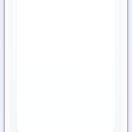
التوفر
متوفر الآن
سعر المنتج
709 ج.م
الخصم
50%
التصنيف
مستلزمات طبية
كود المنتج
040107OC0406