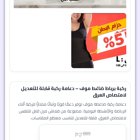
ركبة برباط ضاغط موف – دعامة ركبة قابلة للتعديل
لامتصاص العرق
دعامة ركبة ضاغطة موف توفر دعمًا قويًا وثباتًا ممتازًا للركبة أثناء
الرياضة والأنشطة اليومية. مصنوعة من قماش مرن قابل للتنفس
لامتصاص العرق، قابلة للتعديل لتناسب معظم المقاسات.
889
ج.م