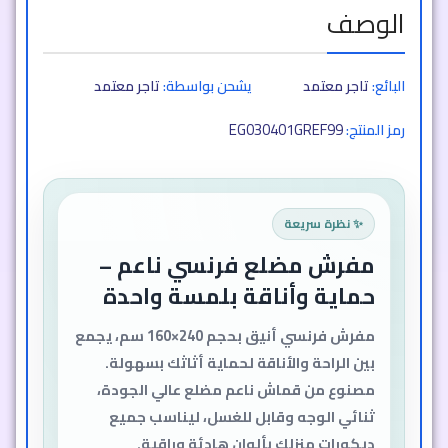
الوصف
البائع:
تاجر معتمد
يشحن بواسطة:
تاجر معتمد
EG030401GREF99
رمز المنتج:
✨ نظرة سريعة
مفرش مضلع فرنسي ناعم –
حماية وأناقة بلمسة واحدة
مفرش فرنسي أنيق بحجم 240×160 سم، يجمع
بين الراحة والأناقة لحماية أثاثك بسهولة.
مصنوع من قماش ناعم مضلع عالي الجودة،
ثنائي الوجه وقابل للغسل، ليناسب جميع
ديكورات منزلك بألوان هادئة وراقية.