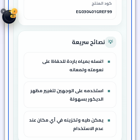
كود المنتج
EG030401GREF99
⚡
04
20
نصائح سريعة
💡
اغسله بمياه باردة للحفاظ على
نعومته ولمعانه
استخدمه على الوجهين لتغيير مظهر
الديكور بسهولة
يمكن طيه وتخزينه في أي مكان عند
عدم الاستخدام