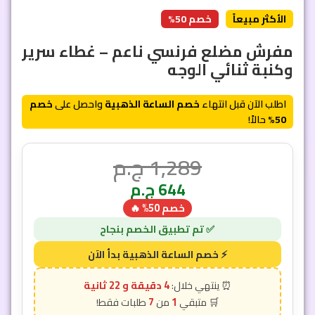
الأكثر مبيعاً
خصم 50%
مفرش مضلع فرنسي ناعم – غطاء سرير
وكنبة ثنائي الوجه
اطلب الآن قبل انتهاء
خصم الساعة الذهبية
واحصل على
خصم
50%
حالاً!
1,289
ج.م
644
ج.م
خصم 50% 🔥
4 دقيقة و 19 ثانية
7
1