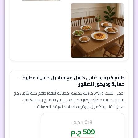
طقم كنبة رمضاني كامل مع مناديل جانبية مطرزة –
حماية وديكور للصالون
احمي كنبتك وزيني منزلك بلمسة رمضانية أنيقة! طقم كنبة كامل مع
مناديل جانبية مطرزة بإطار فاخر يحمي من الاتساخ والانسكابات،
سهل الفك والغسيل، ويضيف فخامة لغرفة المعيشة.
1,019
ج.م
509
ج.م