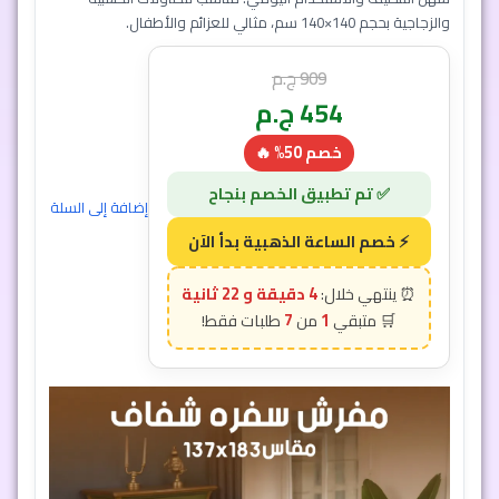
والزجاجية بحجم 140×140 سم، مثالي للعزائم والأطفال.
909
ج.م
454
ج.م
خصم 50% 🔥
إضافة إلى السلة
4 دقيقة و 19 ثانية
7
1