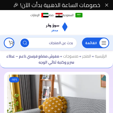
خصومات الساعة الذهبية بدأت الآن! 🎉
السعودية
مصر
الإمارات
القائمة
الرئيسية
»
المتجر
»
منسوجات
»
مفرش مضلع فرنسي ناعم – غطاء
سرير وكنبة ثنائي الوجه
-50%