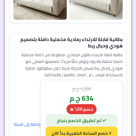
بطانية قابلة للارتداء رمادية مخملية دافئة بتصميم
هودي وحبال ربط
بطانية قابلة للارتداء باللون الرمادي، مصنوعة من خامة مخملية
ناعمة تحتفظ بالحرارة وتوفر دفئًا مريحًا. تصميمها العملي مع
هودي وحبال ربط يسمح بالحركة بحرية دون سقوطها، مثالية
للاستخدام اليومي في المنزل والعمل والمذاكرة.
1,269
ج.م
634
ج.م
خصم 50% 🔥
إضافة إلى السلة