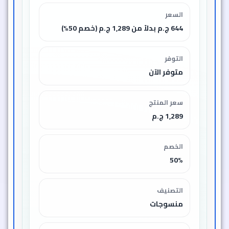
السعر
644 ج.م بدلاً من 1,289 ج.م (خصم 50%)
التوفر
متوفر الآن
سعر المنتج
1,289 ج.م
الخصم
50%
التصنيف
منسوجات