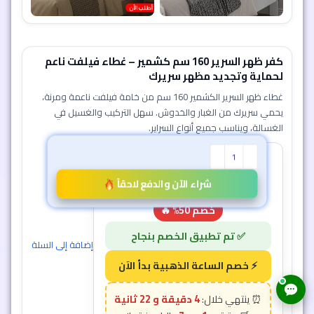
كفر ظهر السرير 160 سم كشمير – غطاء فيلفت ناعم
لحماية وتجديد مظهر سريرك
غطاء ظهر السرير الكشمير 160 سم من خامة فيلفت ناعمة ومرنة،
يحمي سريرك من الغبار والخدوش. سهل التركيب والغسيل في
الغسالة، ويناسب جميع أنواع السراير.
1,569
ج.م
784
ج.م
شراء الآن والدفع لاحقاً
خصم 50% 🔥
إضافة إلى السلة
4 دقيقة و 19 ثانية