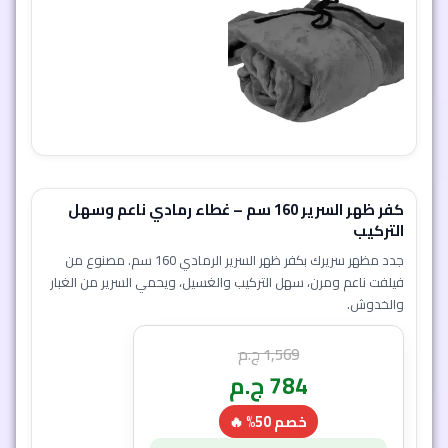
كفر ظهر السرير 160 سم – غطاء رمادي ناعم وسهل
التركيب
جدد مظهر سريرك بكفر ظهر السرير الرمادي 160 سم. مصنوع من
فيلفت ناعم ومرن، سهل التركيب والغسيل، ويحمي السرير من الغبار
والخدوش.
1,569
ج.م
784
ج.م
خصم 50% 🔥