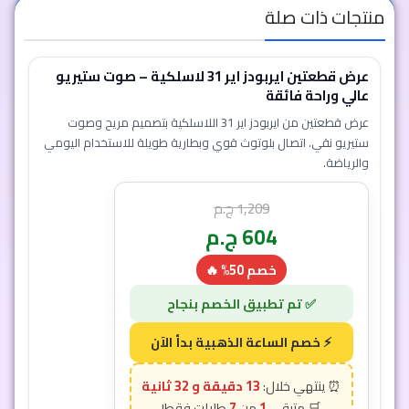
منتجات ذات صلة
عرض قطعتين ايربودز اير 31 لاسلكية – صوت ستيريو
عالي وراحة فائقة
عرض قطعتين من ايربودز اير 31 اللاسلكية بتصميم مريح وصوت
ستيريو نقي. اتصال بلوتوث قوي وبطارية طويلة للاستخدام اليومي
والرياضة.
1,209
ج.م
604
ج.م
خصم 50% 🔥
13 دقيقة و 29 ثانية
7
1