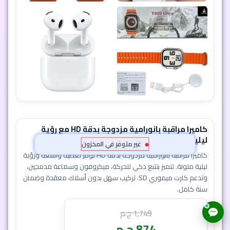
كاميرا مراقبة بانورامية مزدوجة بدقة HD مع رؤية
ليلية وتنبيهات ذكية وضمان سنة
غير متوفر في المخزون
كاميرا مراقبة بانورامية مزدوجة بدقة HD توفر تغطية واسعة ورؤية
ليلية ملونة. تتميز بتتبع ذكي للحركة، ميكروفون وسماعة مدمجين،
وتدعم كارت ميموري SD. تركيب سهل بدون أسلاك معقدة وضمان
سنة كامل.
1,749
ج.م
874
ج.م