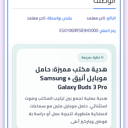
الوصف
البائع:
تاجر معتمد
يشحن بواسطة:
تاجر معتمد
EG01060RSB3HO000
رمز المنتج:
✨ نظرة سريعة
هدية مكتب مميزة: حامل
موبايل أنيق + Samsung
Galaxy Buds 3 Pro
هدية عملية تجمع بين ترتيب المكتب وصوت
استثنائي. حامل موبايل متين مع سماعات
لاسلكية متطورة، لتجربة عمل أو دراسة بلا
فوضى وبتركيز أعلى.