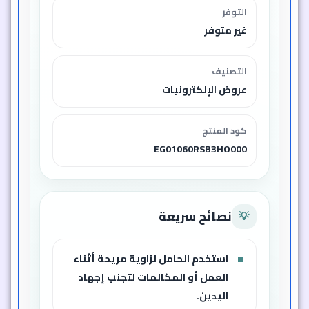
التوفر
غير متوفر
التصنيف
عروض الإلكترونيات
كود المنتج
EG01060RSB3HO000
نصائح سريعة
💡
استخدم الحامل لزاوية مريحة أثناء
العمل أو المكالمات لتجنب إجهاد
اليدين.