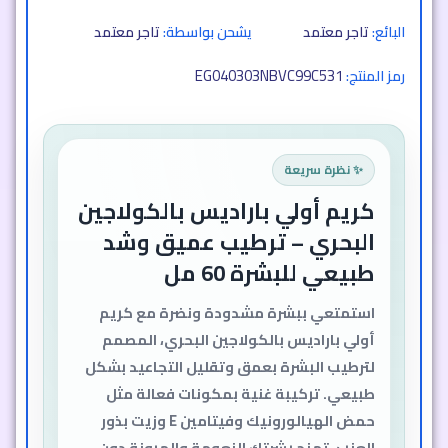
البائع:
تاجر معتمد
يشحن بواسطة:
تاجر معتمد
EG040303NBVC99C531
رمز المنتج:
✨ نظرة سريعة
كريم أولي باراديس بالكولاجين
البحري – ترطيب عميق وشد
طبيعي للبشرة 60 مل
استمتعي ببشرة مشدودة ونضرة مع كريم
أولي باراديس بالكولاجين البحري، المصمم
لترطيب البشرة بعمق وتقليل التجاعيد بشكل
طبيعي. تركيبة غنية بمكونات فعالة مثل
حمض الهيالورونيك وفيتامين E وزيت بذور
العنب، تمنح بشرتك النعومة والمرونة دون