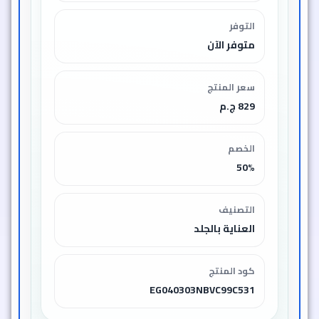
التوفر
متوفر الآن
سعر المنتج
829 ج.م
الخصم
50%
التصنيف
العناية بالجلد
كود المنتج
EG040303NBVC99C531