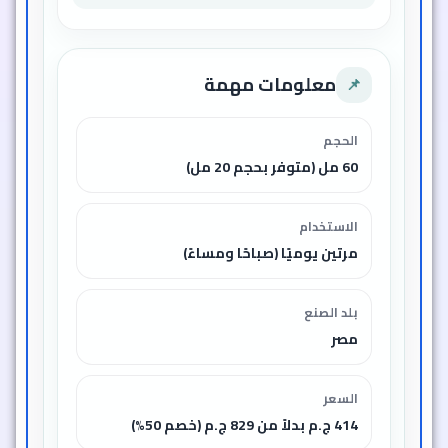
معلومات مهمة
📌
الحجم
60 مل (متوفر بحجم 20 مل)
الاستخدام
مرتين يوميًا (صباحًا ومساءً)
بلد الصنع
مصر
السعر
414 ج.م بدلاً من 829 ج.م (خصم 50%)