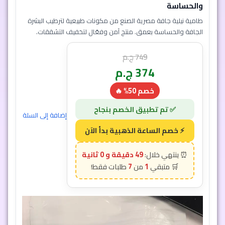
والحساسة
طامية نيلية جافة مصرية الصنع من مكونات طبيعية لترطيب البشرة
الجافة والحساسة بعمق. منتج آمن وفعّال لتخفيف التشققات.
749
ج.م
374
ج.م
خصم 50% 🔥
48 دقيقة و 57 ثانية
7
1
إضافة إلى السلة