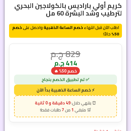
كريم أولي باراديس بالكولاجين البحري
لترطيب وشد البشرة 60 مل
اطلب الآن قبل انتهاء
خصم الساعة الذهبية
واحصل على
خصم
50%
حالاً!
829
ج.م
414
ج.م
خصم 50% 🔥
48 دقيقة و 57 ثانية
7
1