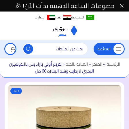
خصومات الساعة الذهبية بدأت الآن! 🎉
السعودية
مصر
الإمارات
القائمة
الرئيسية
»
المتجر
»
العناية بالجلد
»
كريم أولي باراديس بالكولاجين
البحري لترطيب وشد البشرة 60 مل
-50%