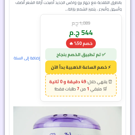
جهاز واكس حله 100 لإزالة الشعر بالشمع منزلياً
جهاز واكس حله Pro - Wax 100- يعمل الجهاز على إذابه الشمع
بسرعه وايضاً يسهل التحكم في درجه حراره الحله وداعاً لإزالة الشعر
بالطرق التقلدبة مع جهاز برو واكس الجديد أصبحت أزالة الشعر أنضف
وأسهل وأسرع ، يتميز الشمع بإزالة...
1,089
ج.م
544
ج.م
خصم 50% 🔥
48 دقيقة و 57 ثانية
7
1
إضافة إلى السلة