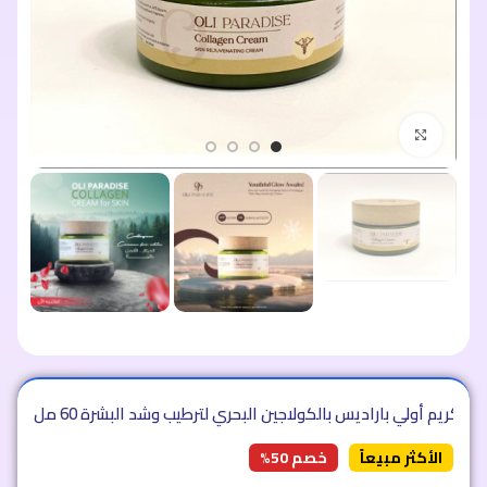
اضغط للتكبير
د
»
كريم أولي باراديس بالكولاجين البحري لترطيب وشد البشرة 60 مل
الأكثر مبيعاً
خصم 50%