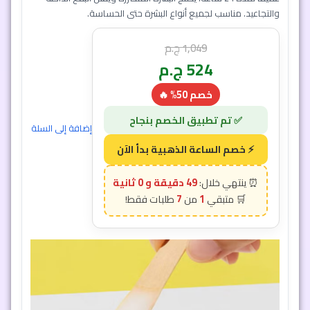
كريم حلزون كوسركس بتركيبة 92% مستخلص حلزون يوفر ترطيبًا
عميقًا لمدة 24 ساعة، يصلح البشرة المتضررة ويقلل البقع الداكنة
والتجاعيد. مناسب لجميع أنواع البشرة حتى الحساسة.
1,049
ج.م
524
ج.م
خصم 50% 🔥
48 دقيقة و 57 ثانية
7
1
إضافة إلى السلة