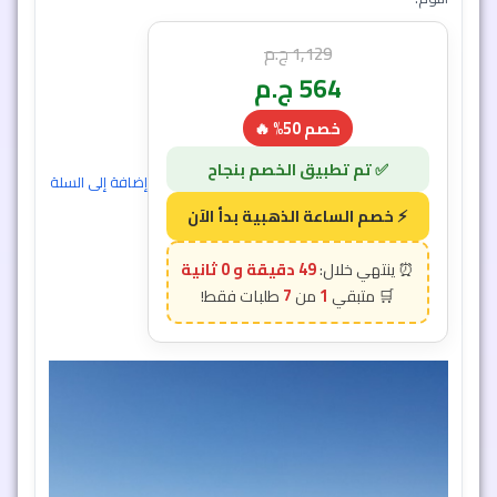
وتأخير التجاعيد – خصم 50%
عرض 3 قطع من سيرم الكركم الطبيعي لترطيب البشرة الجافة وتأخير
ظهور التجاعيد. خالٍ من الكيماويات ومناسب للاستخدام اليومي قبل
النوم.
1,129
ج.م
564
ج.م
خصم 50% 🔥
48 دقيقة و 57 ثانية
7
1
إضافة إلى السلة