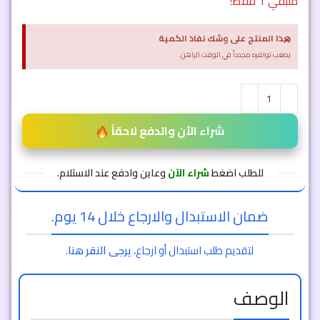
متبقي 1 فقط!
×
هذا المنتج على وشك نفاذ الكمية
يصعب توافره مجدداً في الوقت الراهن.
شراء الآن والدفع لاحقاً
للطلب اضغط
شراء الآن
وعاين وادفع عند الاستلام.
ضمان الاستبدال والارجاع خلال 14 يوم.
لتقديم طلب استبدال أو ارجاع،
يرجى النقر هنا
.
الوصف