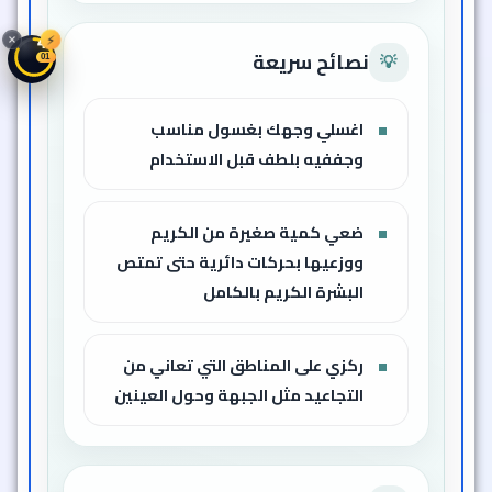
⚡
48
نصائح سريعة
💡
58
اغسلي وجهك بغسول مناسب
وجففيه بلطف قبل الاستخدام
ضعي كمية صغيرة من الكريم
ووزعيها بحركات دائرية حتى تمتص
البشرة الكريم بالكامل
ركزي على المناطق التي تعاني من
التجاعيد مثل الجبهة وحول العينين