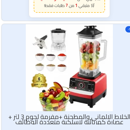
7
1
-
الخلاط الالماني والمطحنة +مفرمة لحوم 3 لتر +
عصارة كهربائية لاسلكية متعددة الوظائف