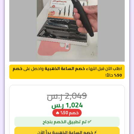
اطلب الآن قبل انتهاء
خصم الساعة الذهبية
واحصل على
خصم
50%
حالاً!
2,049
ر.س
1,024
ر.س
خصم 50% 🔥