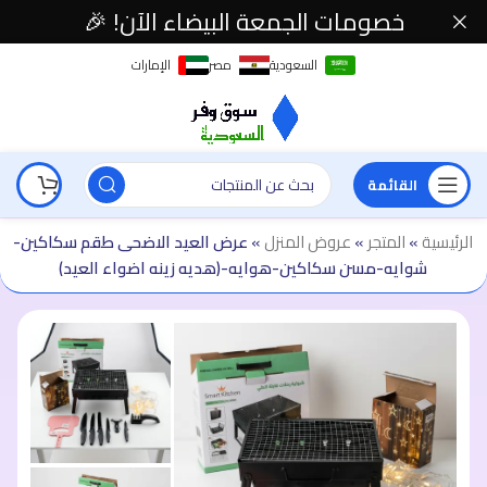
خصومات الجمعة البيضاء الآن! 🎉
السعودية
مصر
الإمارات
القائمة
الرئيسية
»
المتجر
»
عروض المنزل
»
عرض العيد الاضحى طقم سكاكين-
شوايه-مسن سكاكين-هوايه-(هديه زينه اضواء العيد)