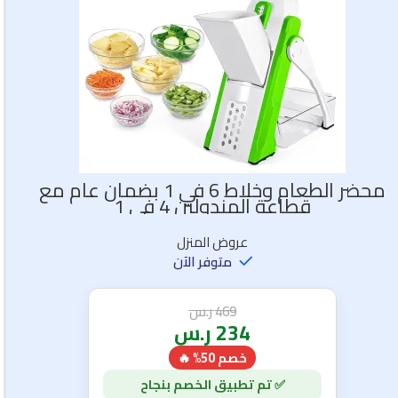
محضر الطعام وخلاط 6 في 1 بضمان عام مع
قطاعة المندولين 4 فى 1
عروض المنزل
متوفر الآن
469
ر.س
234
ر.س
خصم 50% 🔥