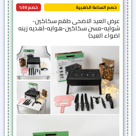
خصم الساعة الذهبية
خصم 50%
عرض العيد الاضحى طقم سكاكين-
شوايه-مسن سكاكين-هوايه-(هديه زينه
اضواء العيد)