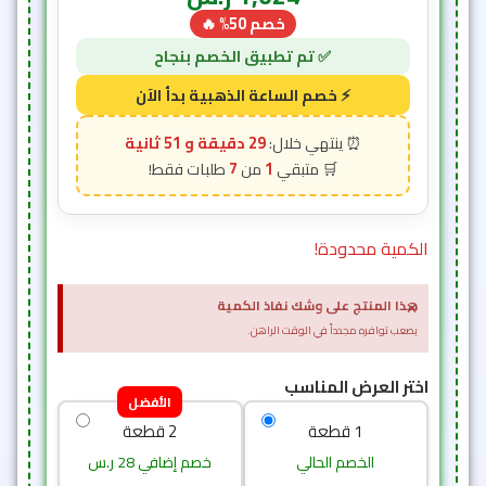
خصم 50% 🔥
29 دقيقة و 49 ثانية
7
1
الكمية محدودة!
×
هذا المنتج على وشك نفاذ الكمية
يصعب توافره مجدداً في الوقت الراهن.
اختر العرض المناسب
الأفضل
1 قطعة
2 قطعة
الخصم الحالي
خصم إضافي 28 ر.س