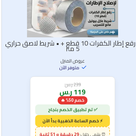
• رقع إطار الكفرات 10 قطع + • شريط لاصق حراري
5 متر
عروض المنزل
متوفر الآن
239
ر.س
119
ر.س
خصم 50% 🔥
29 دقيقة و 49 ثانية