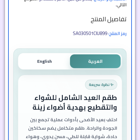
التالي
.
تفاصيل المنتج
SA030501CIU899
رمز المنتج:
العربية
English
✨ نظرة سريعة
طقم العيد الشامل للشواء
والتقطيع بهدية أضواء زينة
احتفِ بعيد الأضحى بأدوات عملية تجمع بين
الجودة والراحة. طقم متكامل يضم سكاكين
حادة، شواية قابلة للطي، مسن يدوي، وهواء