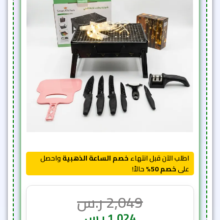
اطلب الآن قبل انتهاء
خصم الساعة الذهبية
واحصل
على
خصم 50%
حالاً!
2,049
ر.س
1,024
ر.س