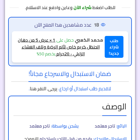
للطلب اضغط
شراء الآن
وعاين وادفع عند الاستلام.
18
عدد مشاهدين هذا المنتج الآن
طلب
محمد.العسيوي
حصل على
1 × عرض 3
شراء
الزيت الهندي 108 عشبة
بخصم 50%
جديد!
ضمان الاستبدال والاسرجاع مجاناً!
لتقديم طلب استبدال أو ارجاع،
يرجى النقر هنا
.
الوصف
البائع:
تاجر معتمد
يشحن بواسطة:
تاجر معتمد
الاستبدال والارجاع:
يقدم من قبل التاجر باستخدام
النموذج