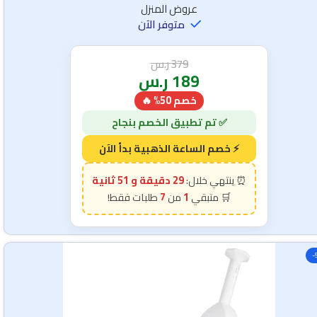
عروض المنزل
متوفر الآن
379
ر.س
189
ر.س
خصم 50% 🔥
29 دقيقة و 49 ثانية
7
1
-