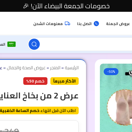
خصومات الجمعة البيضاء الآن! 🎉
عروض الجملة
اتصل بنا
معلومات الشحن
الس
الرئيسية
»
المتجر
»
عروض الصحة والجمال
»
عرض 2 من 
-50%
الأكثر مبيعاً
خصم 50%
عرض 2 من بخاخ العناية بالقدم – 100 مل
اطلب الآن قبل انتهاء
خصم الساعة الذهبية
249
ر