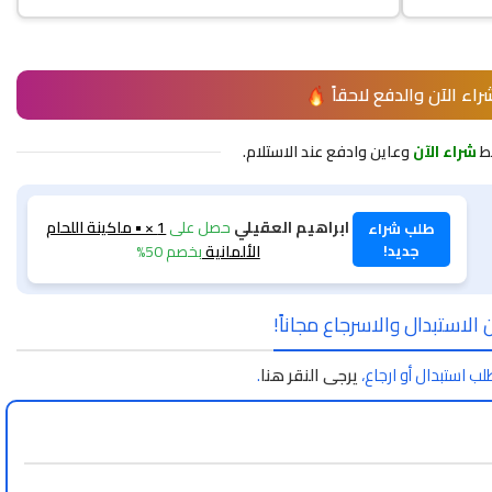
راء الآن والدفع لاحقاً
ط
شراء الآن
وعاين وادفع عند الاستلام.
ابراهيم العقيلي
حصل على
1 × • ماكينة اللحام
طلب شراء
جديد!
الألمانية
بخصم 50%
الاستبدال والاسرجاع مجاناً!
لب استبدال أو ارجاع،
يرجى النقر هنا
.