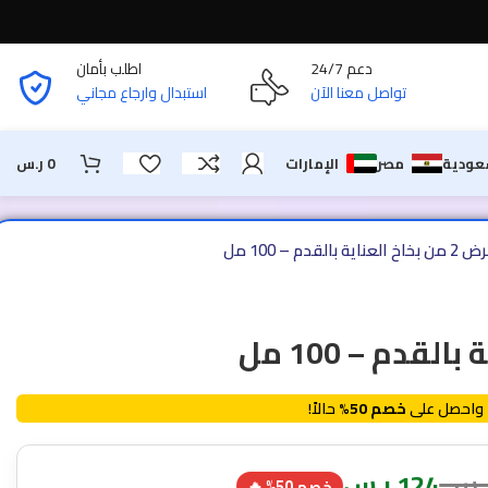
دعم 24/7
اطلب بأمان
تواصل معنا الآن
استبدال وارجاع مجاني
عودية
مصر
الإمارات
0
ر.س
بخاخ العناية بالقدم – 100 مل
واحصل على
خصم 50%
حالاً!
.س
124
ر.س
خصم 50% 🔥