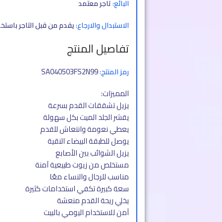
البائع:
تاجر معتمد
الاستبدال والارجاع:
يقدم من قبل التاجر باستخ
تفاصيل المنتج
SA040503FS2N99
رمز المنتج:
المميزات:
يزيل تشققات القدم بسرعة
يقشر الجلد الميت بكل سهولة
يعطي نعومة وانتعاش للقدم
يوصل للطبقة البيضاء النقية
يزيل الشوائب بين الأصابع
مستخلص من زيوت طبيعية آمنة
مناسب للرجال والنساء معًا
سعة كبيرة تكفي استخدامات كثيرة
يخلي ريحة القدم منعشة
آمن للاستخدام اليومي بالبيت