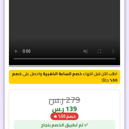
اطلب الآن قبل انتهاء
خصم الساعة الذهبية
واحصل على
خصم
50%
حالاً!
279
ر.س
139
ر.س
خصم 50% 🔥