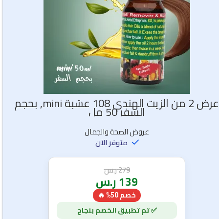
عرض 2 من الزيت الهندي 108 عشبة mini, بحجم
السفر 50 مل
عروض الصحة والجمال
متوفر الآن
279
ر.س
139
ر.س
خصم 50% 🔥