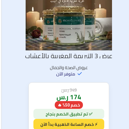
عرض 3 التبريمة المغربية بالأعشاب
عروض الصحة والجمال
متوفر الآن
349
ر.س
174
ر.س
خصم 50% 🔥