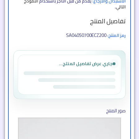
الاستبدال والارجاع:
يقدم من قبل التاجر باستخدام
النموذج
التالي
.
تفاصيل المنتج
SA04050700ECZ200
رمز المنتج:
جاري عرض تفاصيل المنتج...
صور المنتج​