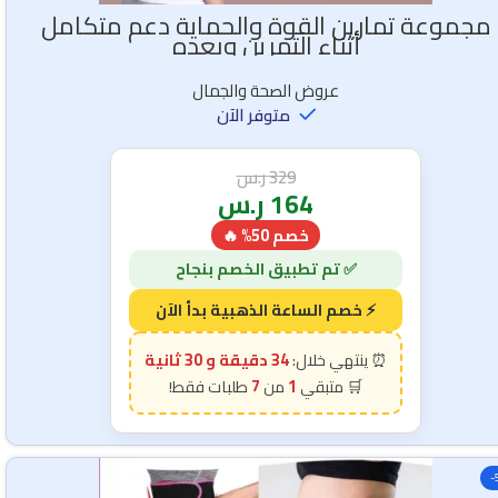
مجموعة تمارين القوة والحماية دعم متكامل
أثناء التمرين وبعده
عروض الصحة والجمال
متوفر الآن
329
ر.س
164
ر.س
خصم 50% 🔥
34 دقيقة و 28 ثانية
7
1
-