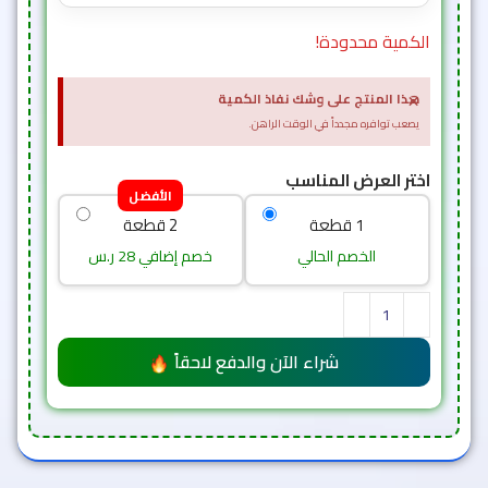
الكمية محدودة!
×
هذا المنتج على وشك نفاذ الكمية
يصعب توافره مجدداً في الوقت الراهن.
اختر العرض المناسب
الأفضل
1 قطعة
2 قطعة
الخصم الحالي
خصم إضافي 28 ر.س
شراء الآن والدفع لاحقاً