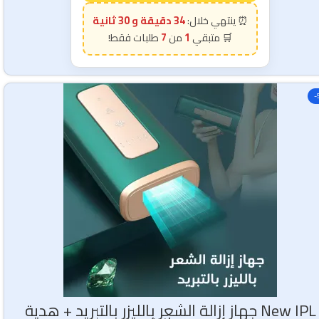
34 دقيقة و 28 ثانية
7
1
-
New IPL جهاز إزالة الشعر بالليزر بالتبريد + هدية