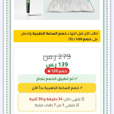
اطلب الآن قبل انتهاء
خصم الساعة الذهبية
واحصل
على
خصم 50%
حالاً!
279
ر.س
139
ر.س
خصم 50% 🔥
34 دقيقة و 28 ثانية
7
1