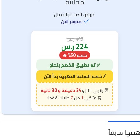
مجانية
عروض الصحة والجمال
متوفر الآن
449
ر.س
224
ر.س
خصم 50% 🔥
34 دقيقة و 28 ثانية
7
1
دتها سابقاً