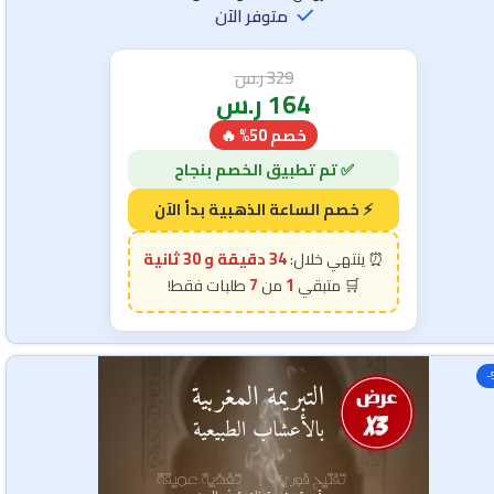
متوفر الآن
329
ر.س
164
ر.س
خصم 50% 🔥
34 دقيقة و 28 ثانية
7
1
-