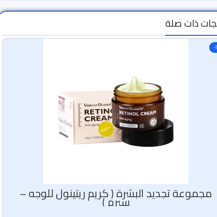
جات ذات صلة
-
مجموعة تجديد البشرة ( كريم ريتينول للوجه –
سيرم )