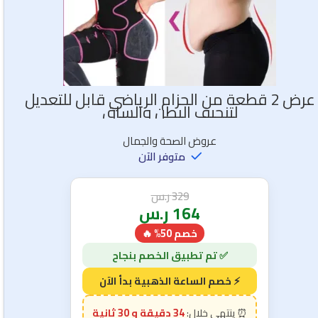
عرض 2 قطعة من الحزام الرياضي قابل للتعديل
لتنحيف البطن والساق
عروض الصحة والجمال
متوفر الآن
329
ر.س
164
ر.س
خصم 50% 🔥
34 دقيقة و 28 ثانية