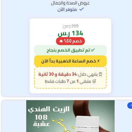
عروض الصحة والجمال
متوفر الآن
269
ر.س
134
ر.س
خصم 50% 🔥
34 دقيقة و 28 ثانية
7
1
-