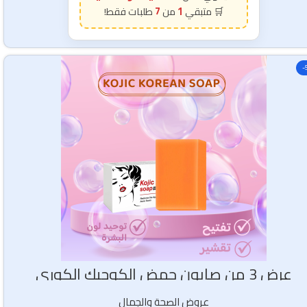
7
1
-
عرض 3 من صابون حمض الكوجيك الكوري
عروض الصحة والجمال