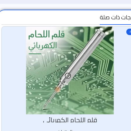
جات ذات صلة
-
قلم اللحام الكهربائي