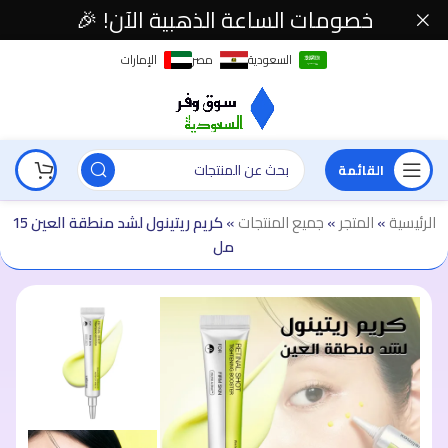
خصومات الساعة الذهبية الآن! 🎉
السعودية
مصر
الإمارات
القائمة
الرئيسية
»
المتجر
»
جميع المنتجات
»
كريم ريتينول لشد منطقة العين 15
مل