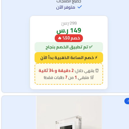
جميع المنتجات
متوفر الآن
299
ر.س
149
ر.س
خصم 50% 🔥
2 دقيقة و 31 ثانية
7
1
-