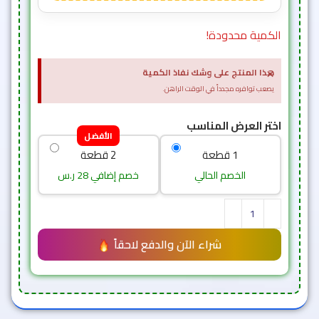
الكمية محدودة!
×
هذا المنتج على وشك نفاذ الكمية
يصعب توافره مجدداً في الوقت الراهن.
اختر العرض المناسب
الأفضل
1 قطعة
2 قطعة
الخصم الحالي
خصم إضافي 28 ر.س
شراء الآن والدفع لاحقاً