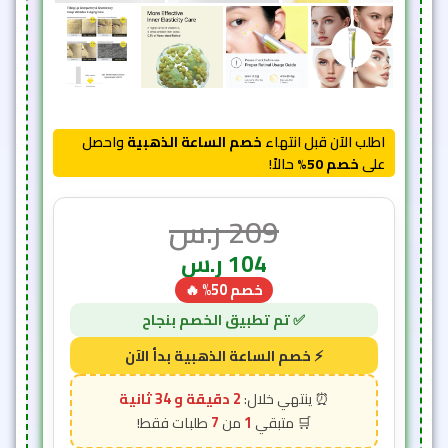
اطلب الآن قبل انتهاء
خصم الساعة الذهبية
واحصل
على
خصم 50%
حالاً!
209
ر.س
104
ر.س
خصم 50% 🔥
2 دقيقة و 31 ثانية
7
1