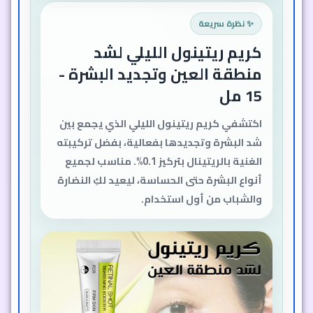
✨ نظرة سريعة
كريم ريتينول الليلي لشد
منطقة العين وتجديد البشرة -
15 مل
اكتشفي كريم ريتينول الليلي الذي يجمع بين
شد البشرة وتجديدها بفعالية، بفضل تركيبته
الغنية بالريتينال بتركيز 0.1%. مناسب لجميع
أنواع البشرة حتى الحساسة، ليعيد لكِ النضارة
والشباب من أول استخدام.