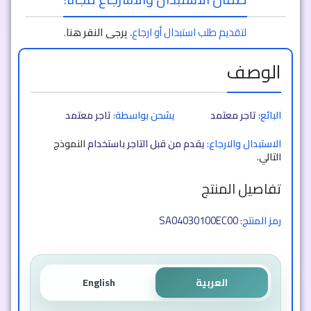
لتقديم طلب استبدال أو ارجاع،
يرجى النقر هنا
.
الوصف
البائع:
تاجر معتمد
يشحن بواسطة:
تاجر معتمد
الاستبدال والارجاع:
يقدم من قبل التاجر باستخدام
النموذج
التالي
.
تفاصيل المنتج
SA04030100EC00
رمز المنتج:
العربية
English