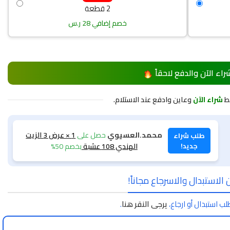
2 قطعة
خصم إضافي 28 ر.س
راء الآن والدفع لاحقاً
ط
شراء الآن
وعاين وادفع عند الاستلام.
محمد.العسيوي
حصل على
1 × عرض 3 الزيت
طلب شراء
جديد!
الهندي 108 عشبة
بخصم 50%
الاستبدال والاسرجاع مجاناً!
لب استبدال أو ارجاع،
يرجى النقر هنا
.