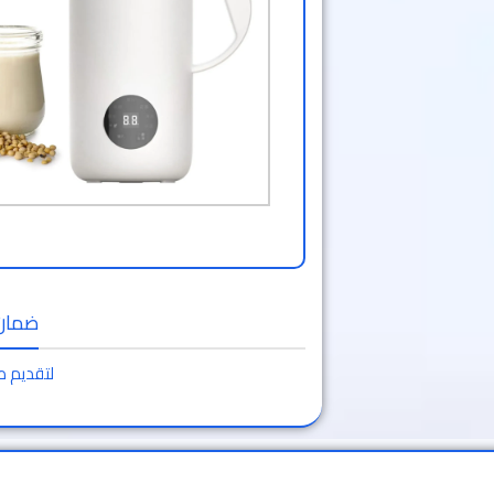
ضمان 
لتقديم ط