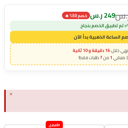
.س
249
ر.س
خصم 50% 🔥
16 دقيقة و 9 ثانية
7
1
×
الأفضل