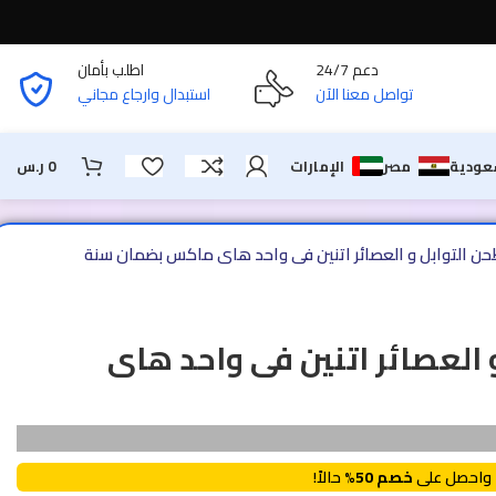
دعم 24/7
اطلب بأمان
تواصل معنا الآن
استبدال وارجاع مجاني
عودية
مصر
الإمارات
0
ر.س
حن التوابل و العصائر اتنين فى واحد هاى ماكس بضمان سنة
 العصائر اتنين فى واحد هاى
واحصل على
خصم 50%
حالاً!