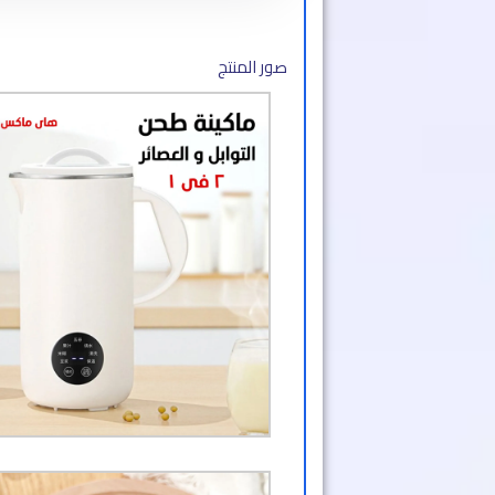
صور المنتج​