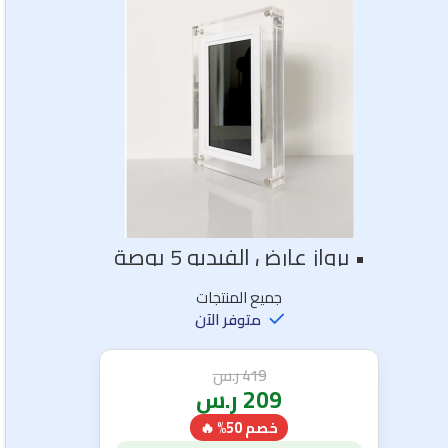
• برواز عارض الفيديو 5 بوصة
جميع المنتجات
متوفر الآن
419
ر.س
209
ر.س
خصم 50% 🔥