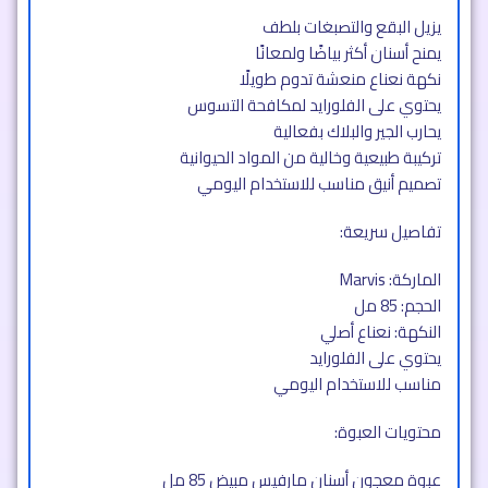
يزيل البقع والتصبغات بلطف
يمنح أسنان أكثر بياضًا ولمعانًا
نكهة نعناع منعشة تدوم طويلًا
يحتوي على الفلورايد لمكافحة التسوس
يحارب الجير والبلاك بفعالية
تركيبة طبيعية وخالية من المواد الحيوانية
تصميم أنيق مناسب للاستخدام اليومي
تفاصيل سريعة:
الماركة: Marvis
الحجم: 85 مل
النكهة: نعناع أصلي
يحتوي على الفلورايد
مناسب للاستخدام اليومي
محتويات العبوة:
عبوة معجون أسنان مارفيس مبيض 85 مل