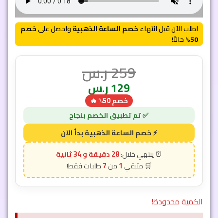
اطلب الآن قبل انتهاء
خصم الساعة الذهبية
واحصل على
خصم
50%
حالاً!
259
ر.س
129
ر.س
خصم 50% 🔥
28 دقيقة و 32 ثانية
7
1
الكمية محدودة!