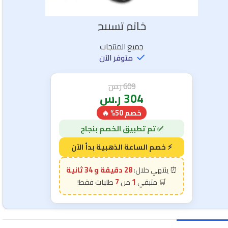
خاتم تسبيح
جميع المنتجات
متوفر الآن
609
ر.س
304
ر.س
خصم 50% 🔥
28 دقيقة و 32 ثانية
7
1