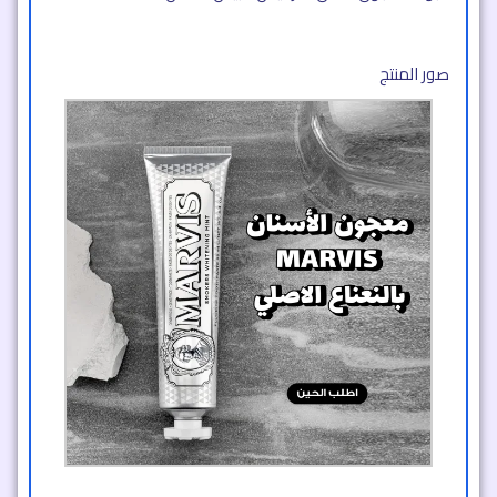
صور المنتج​