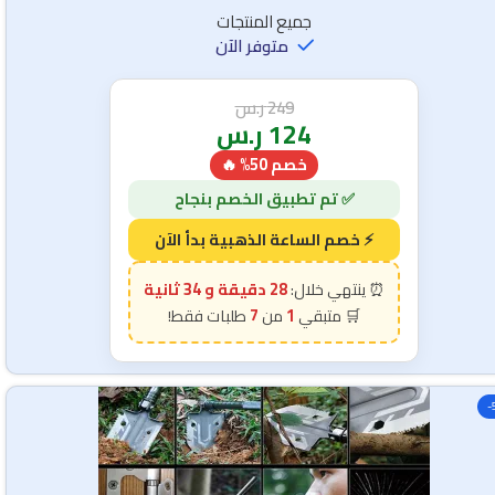
جميع المنتجات
متوفر الآن
249
ر.س
124
ر.س
خصم 50% 🔥
28 دقيقة و 32 ثانية
7
1
-