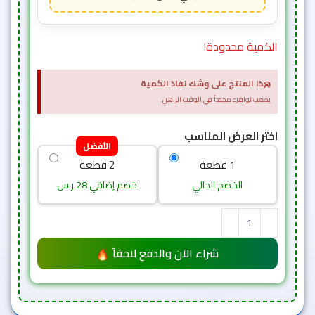
الكمية محدودة!
×
هذا المنتج على وشك نفاذ الكمية
يصعب توافره مجدداً في الوقت الراهن.
اختر العرض المناسب
الأفضل
1 قطعة
2 قطعة
الخصم الحالي
خصم إضافي 28 ر.س
شراء الآن والدفع لاحقاً