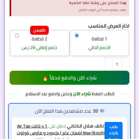
×
هذا المنتج على وشك نفاذ الكمية
يصعب توافره مجدداً في الوقت الراهن.
اختر العرض المناسب
الأفضل
1 قطعة
2 قطعة
الخصم الحالي
خصم إضافي 28 ر.س
شراء الآن والدفع لاحقاً
للطلب اضغط
شراء الآن
وعاين وادفع عند الاستلام.
33
عدد مشاهدين هذا المنتج الآن
نائف هلال الكناني
حصل على
1 × تابلت Air Tap
طلب
Max (8 inch) (ضمان عام ) بكيبورد و ماوس بلوتوث
شراء