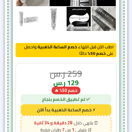
اطلب الآن قبل انتهاء
خصم الساعة الذهبية
واحصل
على
خصم 50%
حالاً!
259
ر.س
129
ر.س
خصم 50% 🔥
28 دقيقة و 32 ثانية
7
1