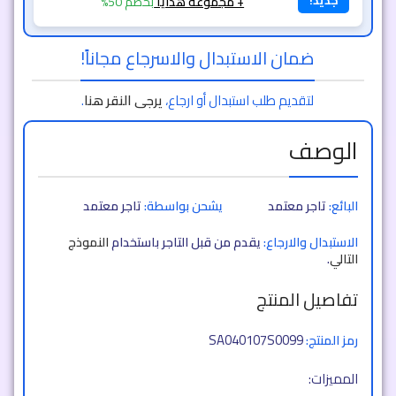
جديد!
+ مجموعة هدايا
بخصم 50%
ضمان الاستبدال والاسرجاع مجاناً!
لتقديم طلب استبدال أو ارجاع،
يرجى النقر هنا
.
الوصف
البائع:
تاجر معتمد
يشحن بواسطة:
تاجر معتمد
الاستبدال والارجاع:
يقدم من قبل التاجر باستخدام
النموذج
التالي
.
تفاصيل المنتج
SA040107S0099
رمز المنتج:
المميزات: