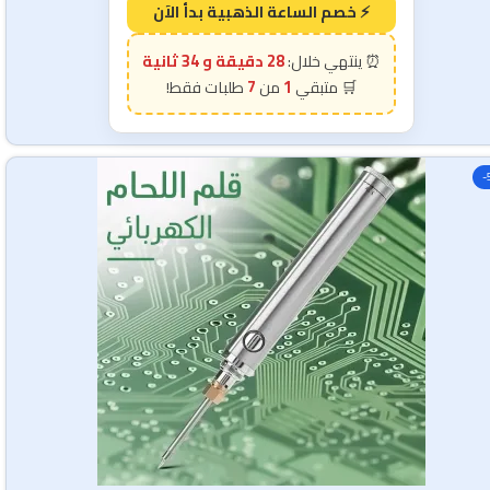
28 دقيقة و 32 ثانية
7
1
-