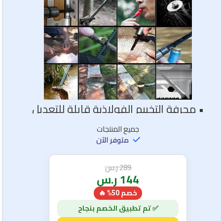
• مجرفة التخييم الفولاذية قابلة للتعديل
جميع المنتجات
متوفر الآن
289
ر.س
144
ر.س
خصم 50% 🔥