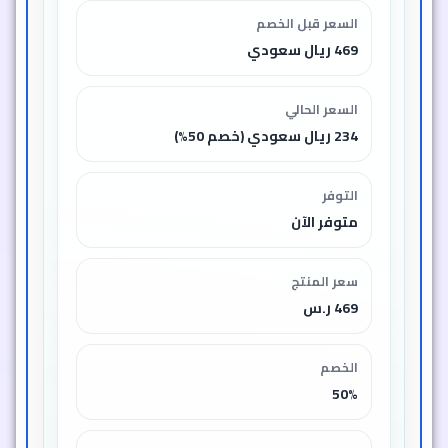
السعر قبل الخصم
469 ريال سعودي
السعر الحالي
234 ريال سعودي (خصم 50%)
التوفر
متوفر الآن
سعر المنتج
469 ر.س
الخصم
50%