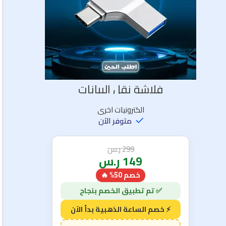
فلاشة نقل البيانات
الكترونيات اخرى
متوفر الآن
299
ر.س
149
ر.س
خصم 50% 🔥