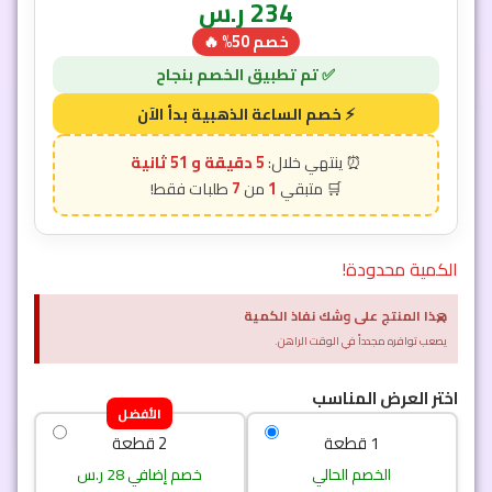
234
ر.س
خصم 50% 🔥
5 دقيقة و 49 ثانية
7
1
الكمية محدودة!
×
هذا المنتج على وشك نفاذ الكمية
يصعب توافره مجدداً في الوقت الراهن.
اختر العرض المناسب
الأفضل
1 قطعة
2 قطعة
الخصم الحالي
خصم إضافي 28 ر.س