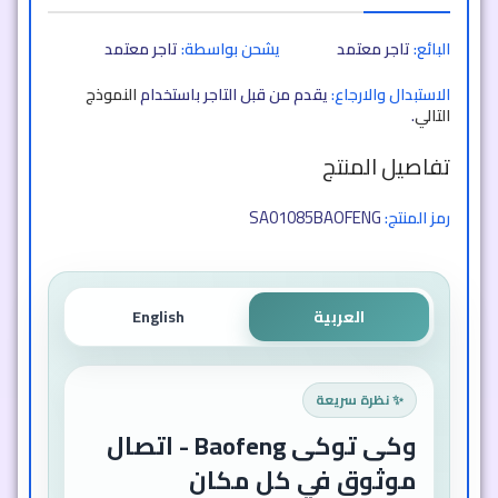
الوصف
البائع:
تاجر معتمد
يشحن بواسطة:
تاجر معتمد
الاستبدال والارجاع:
يقدم من قبل التاجر باستخدام
النموذج
التالي
.
تفاصيل المنتج
SA01085BAOFENG
رمز المنتج:
العربية
English
✨ نظرة سريعة
وكى توكى Baofeng - اتصال