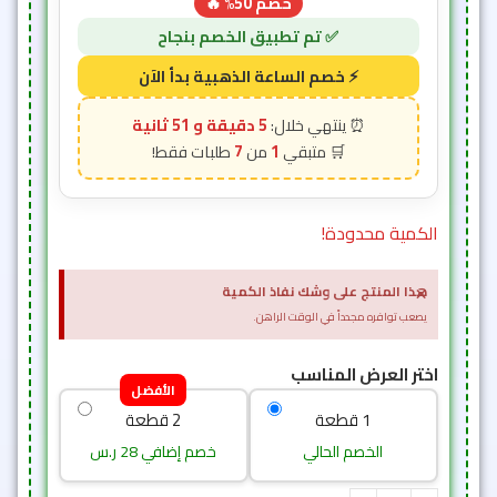
خصم 50% 🔥
5 دقيقة و 49 ثانية
7
1
الكمية محدودة!
×
هذا المنتج على وشك نفاذ الكمية
يصعب توافره مجدداً في الوقت الراهن.
اختر العرض المناسب
الأفضل
1 قطعة
2 قطعة
الخصم الحالي
خصم إضافي 28 ر.س