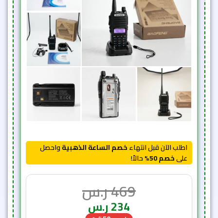
اطلب الآن قبل انتهاء
خصم الساعة الذهبية
واحصل
على
خصم 50%
حالاً!
469
ر.س
234
ر.س