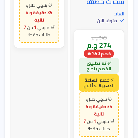
سحرية مضيئة
35 دقيقة و 3
العاب
ثانية
متوفر الآن
7
1
549
ج.م
274
ج.م
خصم 50% 🔥
35 دقيقة و 3
ثانية
7
1