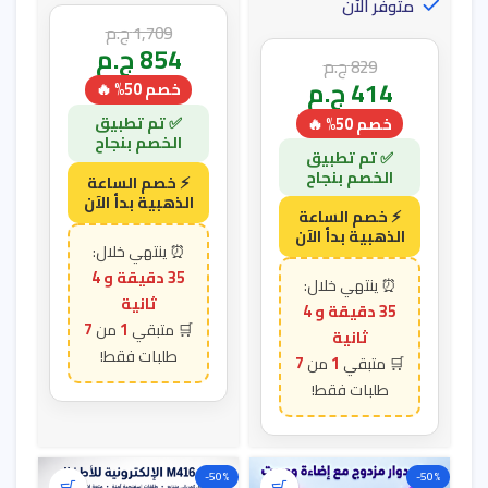
متوفر الآن
1,709
ج.م
854
ج.م
829
ج.م
414
ج.م
خصم 50% 🔥
خصم 50% 🔥
35 دقيقة و 3
ثانية
35 دقيقة و 3
7
1
ثانية
7
1
-50%
-50%