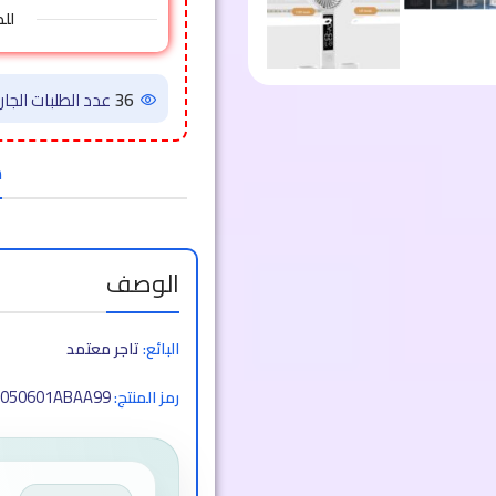
لل
36
عدد الطلبات الجاري
ض
الوصف
البائع:
تاجر معتمد
050601ABAA99
رمز المنتج: