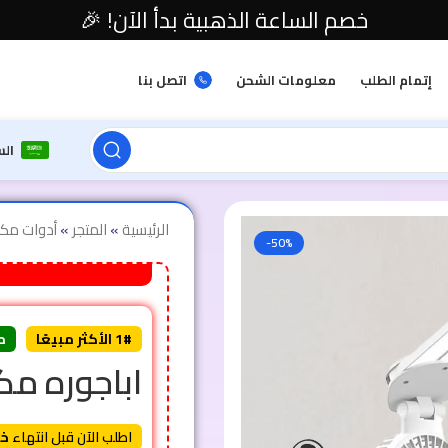
خصم الساعة الذهبية بدأ الآن! 🎉
إتمام الطلب
معلومات الشحن
اتصل بنا
ال
الرئيسية
»
المتجر
»
أدوات مكت
-50%
1# الأكثر مبيعًا
م
اباجوره مك
اطلب الآن قبل انتهاء
خص