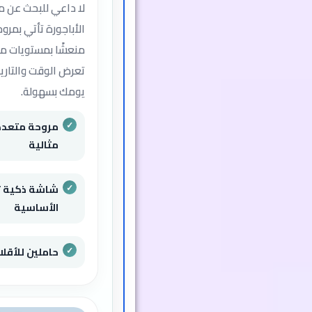
لا داعي للبحث عن م
الأباجورة تأتي بمر
منعشًا بمستويات مخ
تعرض الوقت والتاريخ
يومك بسهولة.
مروحة متعدد
مثالية
شاشة ذكية ت
الأساسية
حاملين للأقل