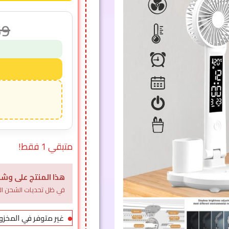
69
متبقي 1 فقط!
هذا المنتج على وشك
في ظل تحديات الشحن الل
غير متوفر في المخزو