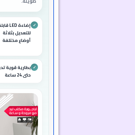
طويلة.
إضاءة LED قاب
✓
للتعديل بثلاثة
أوضاع مختلفة
بطارية قوية تد
✓
حتى 24 ساعة