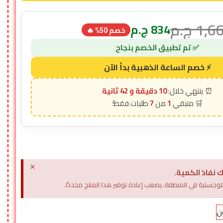
1,6
ج.م
834
ج.م
خصم 50% 🔥
10 دقيقة و 41 ثانية
7
1
×
 نفاذ الكمية.
وجستية في المنطقة، يصعب إعادة توفير هذا المنتج مجددًا.
ن