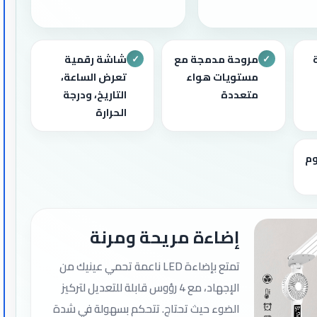
لة
مروحة مدمجة مع
شاشة رقمية
✓
✓
مستويات هواء
تعرض الساعة،
متعددة
التاريخ، ودرجة
الحرارة
وم
إضاءة مريحة ومرنة
تمتع بإضاءة LED ناعمة تحمي عينيك من
الإجهاد، مع 4 رؤوس قابلة للتعديل لتركيز
الضوء حيث تحتاج. تتحكم بسهولة في شدة