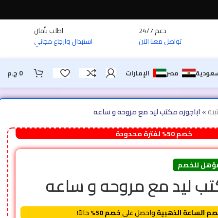
دعم 24/7
اطلب بأمان
تواصل معنا الآن
استبدال وارجاع مجاني
سعودية
مصر
الإمارات
0
ج.م
بيه
»
اباجوره مكتب ليد مع مروحه و ساعه
خصم 50% لفترة محدودة
ؤهل للخصم
تب ليد مع مروحه و ساعه
م الساعة الذهبية
واحصل على
خصم 50%
حالاً!