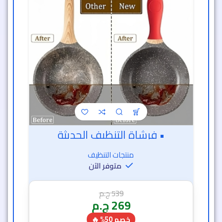
• فرشاة التنظيف الحديثة
منتجات التنظيف
متوفر الآن
539
ج.م
269
ج.م
خصم 50% 🔥