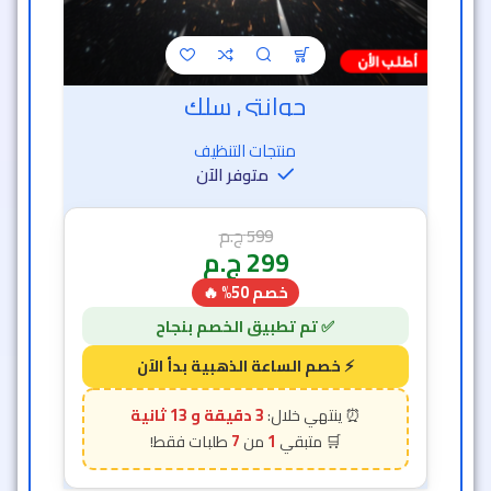
جوانتي سلك
منتجات التنظيف
متوفر الآن
599
ج.م
299
ج.م
خصم 50% 🔥
3 دقيقة و 11 ثانية
7
1