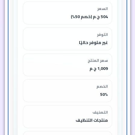
السعر
504 ج.م (خصم 50%)
التوفر
غير متوفر حاليًا
سعر المنتج
1,009 ج.م
الخصم
50%
التصنيف
منتجات التنظيف