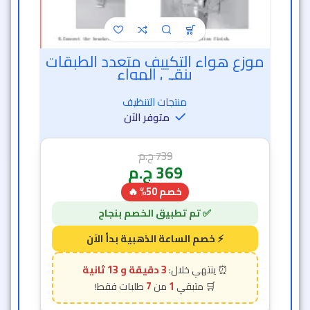
موزع هواء التكييف متعدد الطبقات
ينقي الهواء
منتجات التنظيف
متوفر الآن
739
ج.م
369
ج.م
خصم 50% 🔥
3 دقيقة و 11 ثانية
7
1