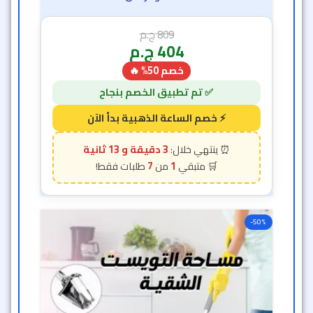
809
ج.م
404
ج.م
خصم 50% 🔥
3 دقيقة و 11 ثانية
7
1
-50%