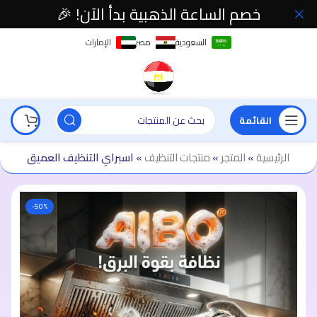
خصم الساعة الذهبية بدأ الآن! 🎉
السعودية
مصر
الإمارات
القائمة
الرئيسية
»
المتجر
»
منتجات التنظيف
»
اسبراي التنظيف العميق
-50%