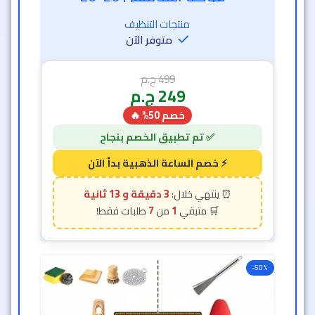
منتجات التنظيف
متوفر الآن
499
ج.م
249
ج.م
خصم 50% 🔥
3 دقيقة و 11 ثانية
7
1
-50%