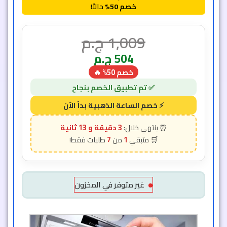
خصم 50%
حالاً!
1,009
ج.م
504
ج.م
خصم 50% 🔥
3 دقيقة و 11 ثانية
7
1
غير متوفر في المخزون