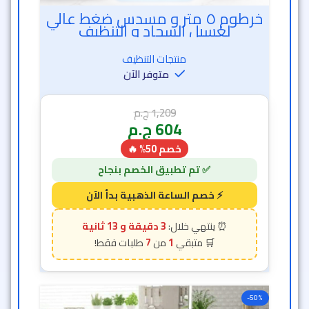
خرطوم ٥ متر و مسدس ضغط عالي
لغسيل السجاد و التنظيف
منتجات التنظيف
متوفر الآن
1,209
ج.م
604
ج.م
خصم 50% 🔥
3 دقيقة و 11 ثانية
7
1
-50%