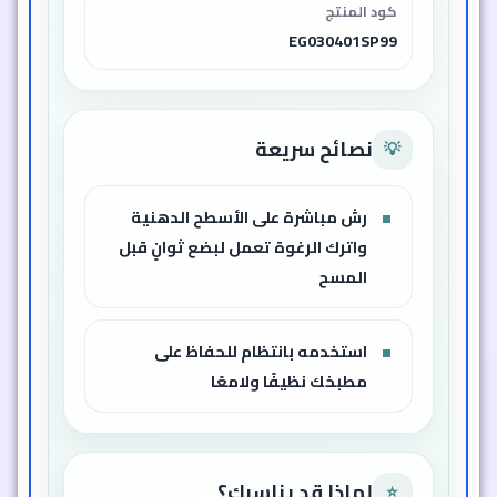
كود المنتج
EG030401SP99
نصائح سريعة
💡
رش مباشرة على الأسطح الدهنية
واترك الرغوة تعمل لبضع ثوانٍ قبل
المسح
استخدمه بانتظام للحفاظ على
مطبخك نظيفًا ولامعًا
لماذا قد يناسبك؟
⭐