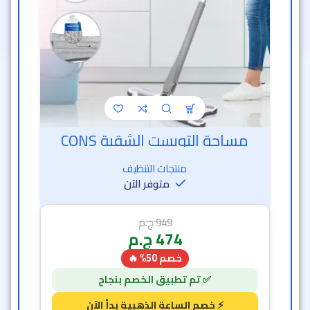
مساحة التويست الشقية CONS
منتجات التنظيف
متوفر الآن
949
ج.م
474
ج.م
خصم 50% 🔥