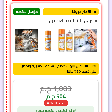
1# الأكثر مبيعًا
مؤهل للخصم
اسبراي التنظيف العميق
اطلب الآن قبل انتهاء
خصم الساعة الذهبية
واحصل
على
خصم 50%
حالاً!
1,009
ج.م
504
ج.م
خصم 50% 🔥