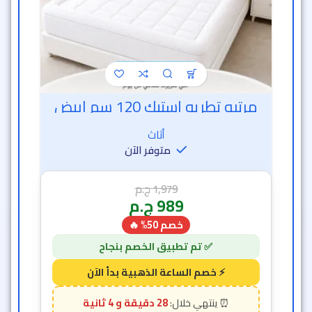
مرتبه تطريه استيك 120 سم ابيض
أثاث
متوفر الآن
1,979
ج.م
989
ج.م
خصم 50% 🔥
28 دقيقة و 2 ثانية