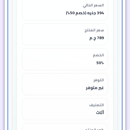
السعر الحالي
394 جنيه (خصم 50%)
سعر المنتج
789 ج.م
الخصم
50%
التوفر
غير متوفر
التصنيف
أثاث
كود المنتج