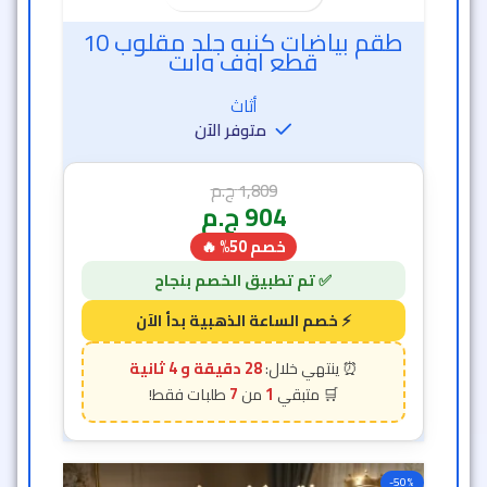
طقم بياضات كنبه جلد مقلوب 10
قطع اوف وايت
أثاث
متوفر الآن
1,809
ج.م
904
ج.م
خصم 50% 🔥
28 دقيقة و 2 ثانية
7
1
-50%