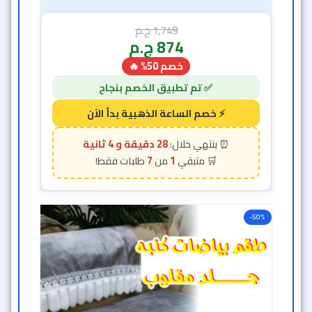
1,749
ج.م
874
ج.م
خصم 50% 🔥
28 دقيقة و 2 ثانية
7
1
-50%