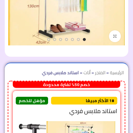
اضغط للتكبير
الرئيسية
»
المتجر
»
أثاث
»
استاند ملابس فردي
خصم 50% لفترة محدودة
1# الأكثر مبيعًا
مؤهل للخصم
استاند ملابس فردي