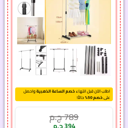
اطلب الآن قبل انتهاء
خصم الساعة الذهبية
واحصل
على
خصم 50%
حالاً!
789
ج.م
394
ج.م