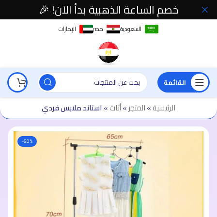
خصم الساعة الذهبية بدأ الآن! 🎉
السعودية
مصر
الإمارات
القائمة
الرئيسية
»
المتجر
»
أثاث
»
استاند ملابس فردي
-50%