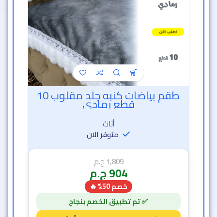
طقم بياضات كنبه جلد مقلوب 10
قطع رمادي
أثاث
متوفر الآن
1,809
ج.م
904
ج.م
خصم 50% 🔥