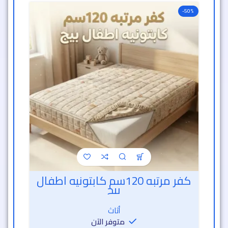
-50%
كفر مرتبه 120سم كابتونيه اطفال
بيج
أثاث
متوفر الآن