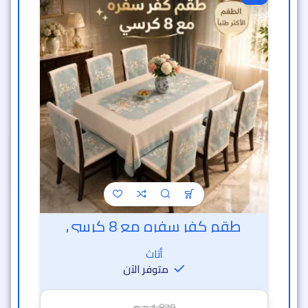
طقم كفر سفره مع 8 كرسي
أثاث
متوفر الآن
1,879
ج.م