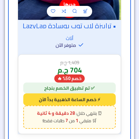
• ترابيزة لاب توب بوسادة LazyLap
أثاث
متوفر الآن
1,409
ج.م
704
ج.م
خصم 50% 🔥
28 دقيقة و 2 ثانية
7
1