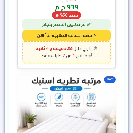
939
ج.م
خصم 50% 🔥
28 دقيقة و 2 ثانية
7
1
-50%