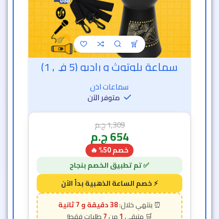
سماعة بلوتوث و راديو (5 في 1)
سماعات اذن
متوفر الآن
1,309
ج.م
654
ج.م
خصم 50% 🔥
38 دقيقة و 5 ثانية
7
1