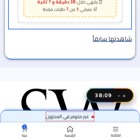
38 دقيقة و 5 ثانية
7
1
شاهدتها سابقاً
38:06
−
×
غير متوفر في المخزون
0
القائمة
الرئيسية
عربة