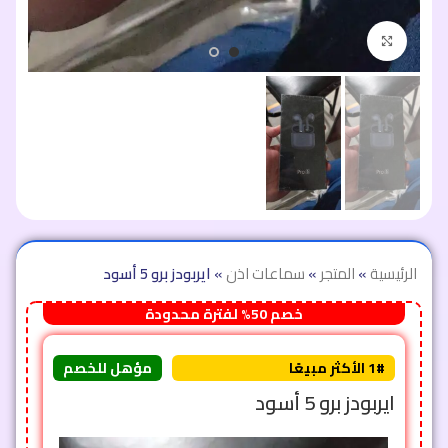
اضغط للتكبير
الرئيسية
»
المتجر
»
سماعات اذن
»
ايربودز برو 5 أسود
خصم 50% لفترة محدودة
1# الأكثر مبيعًا
مؤهل للخصم
ايربودز برو 5 أسود