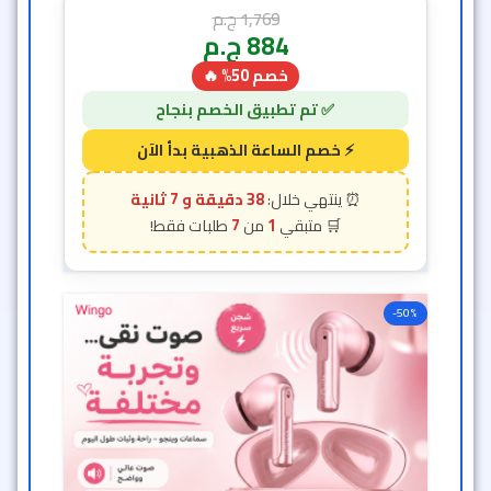
1,769
ج.م
884
ج.م
خصم 50% 🔥
38 دقيقة و 5 ثانية
7
1
-50%