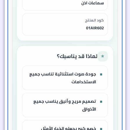
سماعات اذن
كود المنتج
01AIR602
لماذا قد يناسبك؟
⭐
جودة صوت استثنائية تناسب جميع
الاستخدامات
تصميم مريح وأنيق يناسب جميع
الأذواق
خصم كبير يجعله الخيار الأمثل