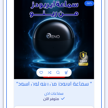
-50%
” سماعة ايربودز من رينو لون اسود”
سماعات اذن
متوفر الآن