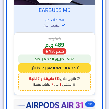
EARBUDS M5
سماعات اذن
متوفر الآن
979
ج.م
489
ج.م
خصم 50% 🔥
38 دقيقة و 5 ثانية
7
1
-50%