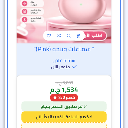
” سماعات وينجو (Pink)”
سماعات اذن
متوفر الآن
3,069
ج.م
1,534
ج.م
خصم 50% 🔥