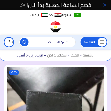
خصم الساعة الذهبية بدأ الآن! 🎉
السعودية
مصر
الإمارات
القائمة
الرئيسية
»
المتجر
»
سماعات اذن
»
ايربودز برو 5 أسود
-50%