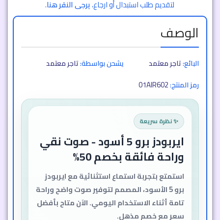
لتقديم طلب استبدال أو ارجاع،
يرجى النقر هنا
.
الوصف
البائع:
تاجر معتمد
يشحن بواسطة:
تاجر معتمد
01AIR602
رمز المنتج:
✨ نظرة سريعة
ايربودز برو 5 أسود - صوت نقي
وراحة فائقة بخصم 50%
استمتع بتجربة استماع استثنائية مع ايربودز
برو 5 الأسود، المصمم لتوفير صوت واضح وراحة
تامة أثناء الاستخدام اليومي. الآن متاح بأفضل
سعر مع خصم مذهل.