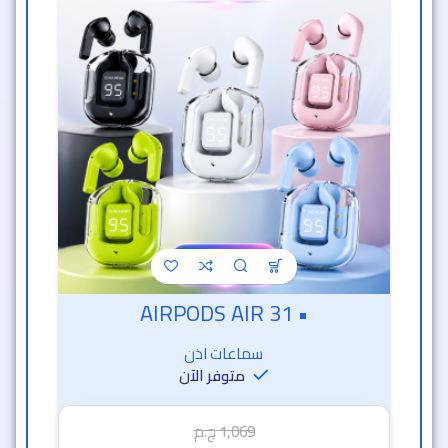
• AIRPODS AIR 31
سماعات اذن
متوفر الآن
1,069
ج.م