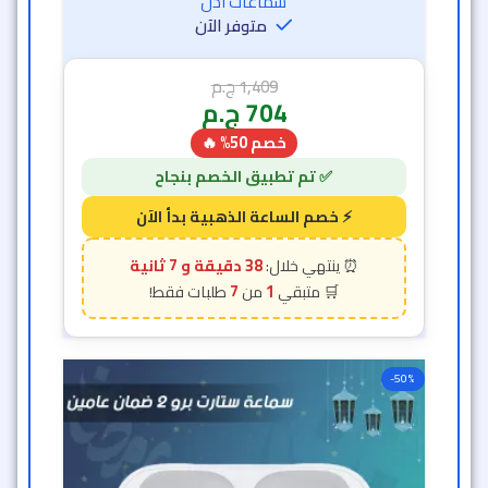
سماعات اذن
متوفر الآن
1,409
ج.م
704
ج.م
خصم 50% 🔥
38 دقيقة و 5 ثانية
7
1
-50%