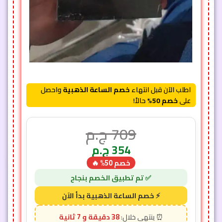
اطلب الآن قبل انتهاء
خصم الساعة الذهبية
واحصل
على
خصم 50%
حالاً!
709
ج.م
354
ج.م
خصم 50% 🔥
38 دقيقة و 5 ثانية