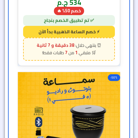
534
ج.م
خصم 50% 🔥
38 دقيقة و 5 ثانية
7
1
-50%