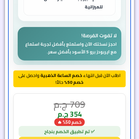
للميزانية
لا تفوت الفرصة!
احجز نسختك الآن واستمتع بأفضل تجربة استماع
مع ايربودز برو 5 الأسود بأفضل سعر.
اطلب الآن قبل انتهاء
خصم الساعة الذهبية
واحصل على
خصم 50%
حالاً!
709
ج.م
354
ج.م
خصم 50% 🔥