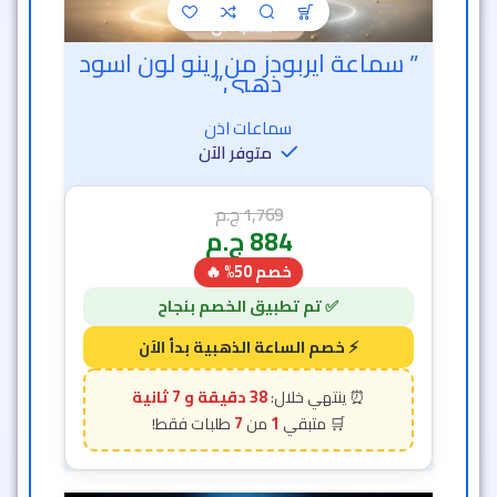
” سماعة ايربودز من رينو لون اسود
ذهبي”
سماعات اذن
متوفر الآن
1,769
ج.م
884
ج.م
خصم 50% 🔥
38 دقيقة و 5 ثانية
7
1