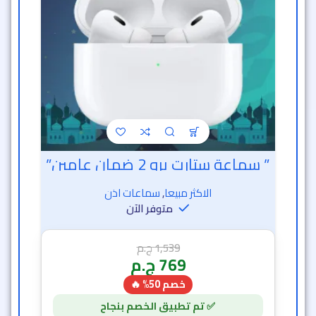
” سماعة ستارت برو 2 ضمان عامين”
الاكثر مبيعا
,
سماعات اذن
متوفر الآن
1,539
ج.م
769
ج.م
خصم 50% 🔥