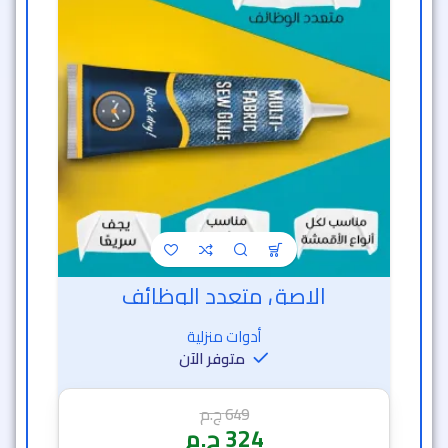
الاصق متعدد الوظائف
أدوات منزلية
متوفر الآن
649
ج.م
324
ج.م