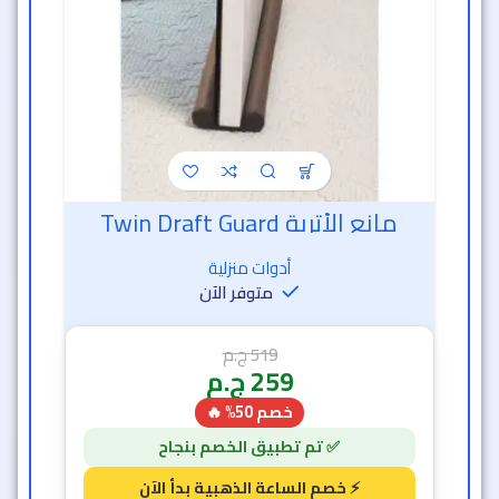
مانع الأتربة Twin Draft Guard
أدوات منزلية
متوفر الآن
519
ج.م
259
ج.م
خصم 50% 🔥