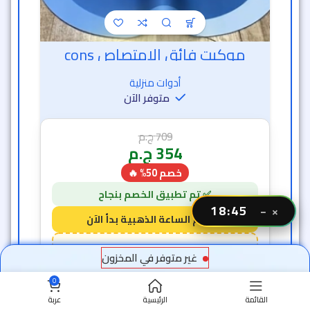
موكيت فائق الامتصاص cons
أدوات منزلية
متوفر الآن
709
ج.م
354
ج.م
خصم 50% 🔥
18:44
−
×
18 دقيقة و 42 ثانية
غير متوفر في المخزون
7
1
0
القائمة
الرئيسية
عربة