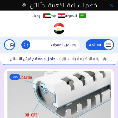
خصم الساعة الذهبية بدأ الآن! 🎉
السعودية
مصر
الإمارات
القائمة
الرئيسية
»
المتجر
»
أدوات منزلية
»
حامل و معقم فرش الأسنان
-50%