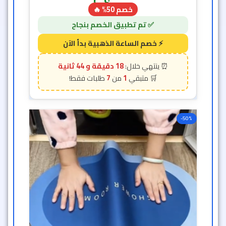
خصم 50% 🔥
18 دقيقة و 42 ثانية
7
1
-50%