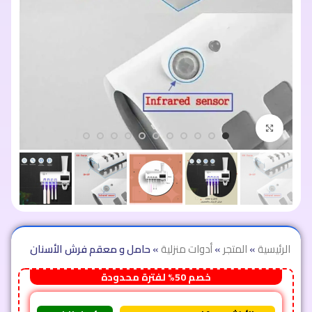
اضغط للتكبير
الرئيسية
»
المتجر
»
أدوات منزلية
»
حامل و معقم فرش الأسنان
خصم 50% لفترة محدودة