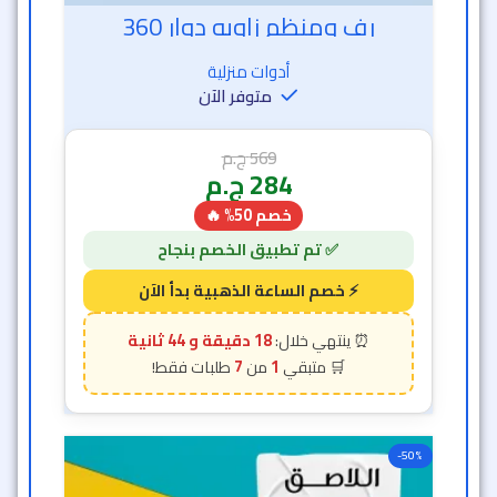
رف ومنظم زاويه دوار 360
أدوات منزلية
متوفر الآن
569
ج.م
284
ج.م
خصم 50% 🔥
18 دقيقة و 42 ثانية
7
1
-50%