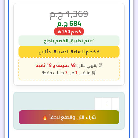
1,369
ج.م
684
ج.م
خصم 50% 🔥
48 دقيقة و 16 ثانية
7
1
شراء الآن والدفع لاحقاً