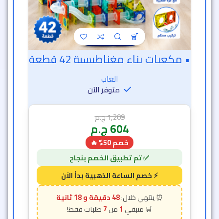
• مكعبات بناء مغناطيسية 42 قطعة
العاب
متوفر الآن
1,209
ج.م
604
ج.م
خصم 50% 🔥
48 دقيقة و 16 ثانية
7
1