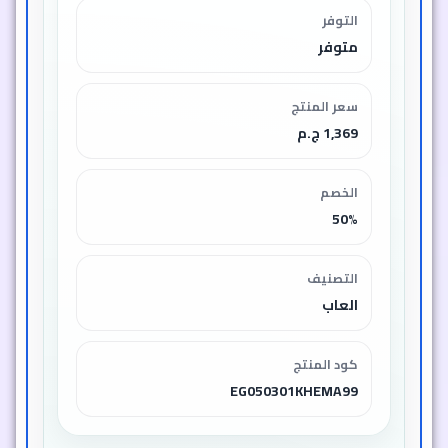
التوفر
متوفر
سعر المنتج
1,369 ج.م
الخصم
50%
التصنيف
العاب
كود المنتج
EG050301KHEMA99