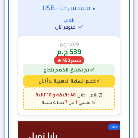
• مسدس جيل USB
العاب
متوفر الآن
1,079
ج.م
539
ج.م
خصم 50% 🔥
48 دقيقة و 16 ثانية
7
1
-50%