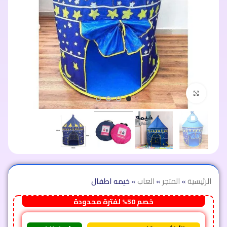
اضغط للتكبير
الرئيسية
»
المتجر
»
العاب
»
خيمه اطفال
خصم 50% لفترة محدودة