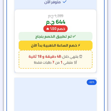
متوفر الآن
1,289
ج.م
644
ج.م
خصم 50% 🔥
48 دقيقة و 16 ثانية
7
1
-50%