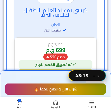
كرسي بمسند لتعليم الاطفال
الجلوس الترند
العاب
متوفر الآن
1,399
ج.م
699
ج.م
خصم 50% 🔥
48:17
−
×
48 دقيقة و 16 ثانية
شراء الآن والدفع لاحقاً
7
1
0
القائمة
الرئيسية
عربة
-50%