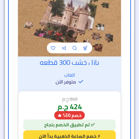
بازل خشب 300 قطعه
العاب
متوفر الآن
849
ج.م
424
ج.م
خصم 50% 🔥