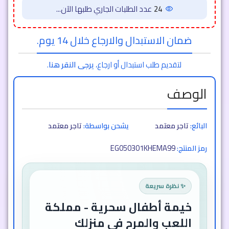
24
عدد الطلبات الجاري طلبها الآن...
ضمان الاستبدال والارجاع خلال 14 يوم.
لتقديم طلب استبدال أو ارجاع،
يرجى النقر هنا
.
الوصف
البائع:
تاجر معتمد
يشحن بواسطة:
تاجر معتمد
EG050301KHEMA99
رمز المنتج:
✨ نظرة سريعة
خيمة أطفال سحرية - مملكة
اللعب والمرح في منزلك