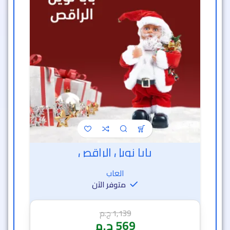
بابا نويل الراقص
العاب
متوفر الآن
1,139
ج.م
569
ج.م