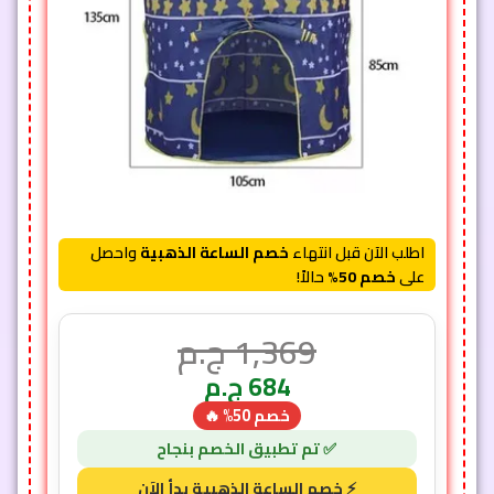
اطلب الآن قبل انتهاء
خصم الساعة الذهبية
واحصل
على
خصم 50%
حالاً!
1,369
ج.م
684
ج.م
خصم 50% 🔥