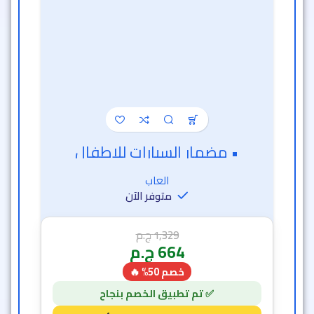
• مضمار السيارات للاطفال
العاب
متوفر الآن
1,329
ج.م
664
ج.م
خصم 50% 🔥