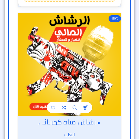
-50%
• رشاش مياه كهربائى
العاب