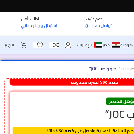
دعم 24/7
اطلب بأمان
تواصل معنا الآن
استبدال وارجاع مجاني
سعودية
مصر
الإمارات
0
ج.م
لصوت
»
” رديو و صب JOC”
خصم 50% لفترة محدودة
ؤهل للخصم
J”
م الساعة الذهبية
واحصل على
خصم 50%
حالاً!