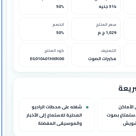
514 جنيه
50%
سعر المنتج
الخصم
1,029 ج.م
50%
التصنيف
كود المنتج
مكبرات الصوت
EG010401HXRi00
ريعة
الأماكن
شغله على محطات الراديو
استمتاع بصوت
المحلية للاستماع إلى الأخبار
شويش
والموسيقى المفضلة