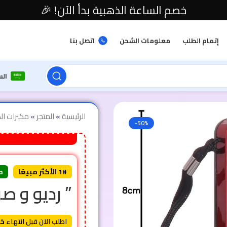
خصم الساعة الذهبية بدأ الآن! 🎉
إتمام الطلب
معلومات الشحن
اتصل بنا
ال
الرئيسية
»
المتجر
»
مكبرات ا
-50%
1# الأكثر مبيعًا
م
” رديو و صب OC
اطلب الآن قبل انتهاء
خص