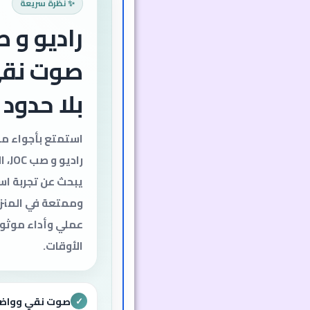
✨ نظرة سريعة
صوت نقي
بلا حدود
استمتع بأجواء م
رادي
يبحث عن تجربة اس
وممتعة في المنزل
عملي وأداء موثو
الأوقات.
صوت نقي وواض
✓