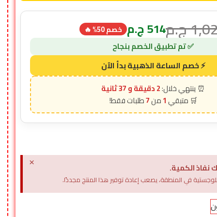
1,0
ج.م
514
ج.م
خصم 50% 🔥
2 دقيقة و 35 ثانية
7
1
×
 نفاذ الكمية.
وجستية في المنطقة، يصعب إعادة توفير هذا المنتج مجددًا.
ن