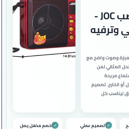
راديو و صب JOC -
 وترفيه
ميزة وصوت واضح مع
و و صب JOC، الحل المثالي لمن
تماع مريحة
 أو الخارج. تصميم
ق ليناسب كل
ح
تصميم عملي
خصم مذهل يصل
✓
✓