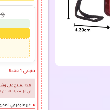
29
متبقي 1 فقط!
هذا المنتج على وشك
في ظل تحديات الشحن الل
غير متوفر في المخزو