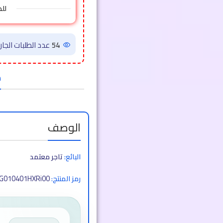
لل
54
عدد الطلبات الجاري
ض
الوصف
البائع:
تاجر معتمد
G010401HXRi00
رمز المنتج: