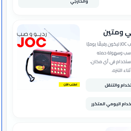
والخارجي
ي ومتين
تم تصميم راديو و صب JOC ليكون رفيقًا يوميًا
ناسب وسهولة حمله
 للاستخدام في أي مكان،
اء التنزه.
دام والتنقل
دام اليومي المتكرر