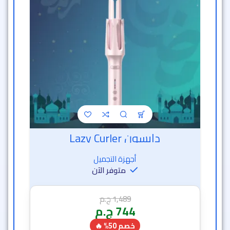
دايسون Lazy Curler
أجهزة التجميل
متوفر الآن
1,489
ج.م
744
ج.م
خصم 50% 🔥