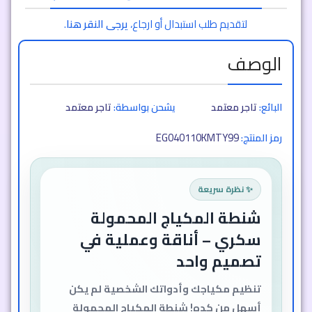
لتقديم طلب استبدال أو ارجاع،
يرجى النقر هنا
.
الوصف
البائع:
تاجر معتمد
يشحن بواسطة:
تاجر معتمد
EG040110KMTY99
رمز المنتج:
✨ نظرة سريعة
شنطة المكياج المحمولة
سكري – أناقة وعملية في
تصميم واحد
تنظيم مكياجك وأدواتك الشخصية لم يكن
أسهل من كده! شنطة المكياج المحمولة