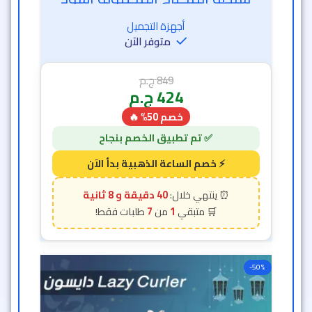
أجهزة التجميل
متوفر الآن
849
ج.م
424
ج.م
خصم 50% 🔥
40 دقيقة و 6 ثانية
7
1
-50%