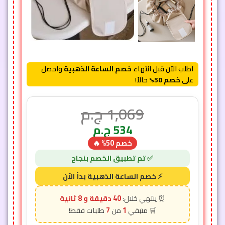
اطلب الآن قبل انتهاء
خصم الساعة الذهبية
واحصل
على
خصم 50%
حالاً!
1,069
ج.م
534
ج.م
خصم 50% 🔥
40 دقيقة و 6 ثانية
7
1