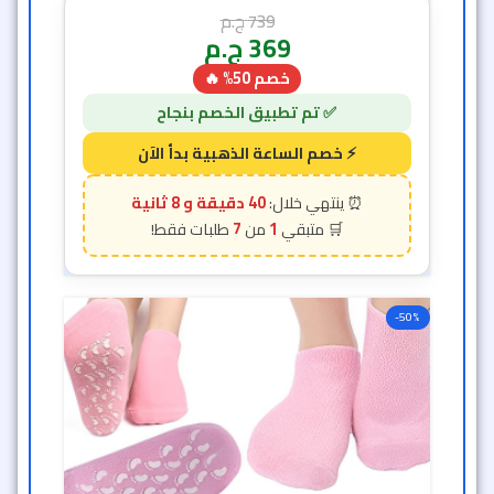
739
ج.م
369
ج.م
خصم 50% 🔥
40 دقيقة و 6 ثانية
7
1
-50%