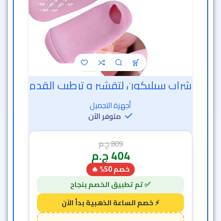
شراب سيليكون لتقشير و ترطيب القدم
أجهزة التجميل
متوفر الآن
809
ج.م
404
ج.م
خصم 50% 🔥