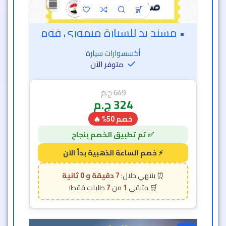
• مسند يد للسيارة ميمورى فوم
أكسسوارات سيارة
متوفر الآن
649
ج.م
324
ج.م
خصم 50% 🔥
6 دقيقة و 58 ثانية
7
1