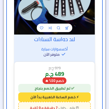
ليد دواسة السيارات
أكسسوارات سيارة
متوفر الآن
979
ج.م
489
ج.م
خصم 50% 🔥
6 دقيقة و 58 ثانية