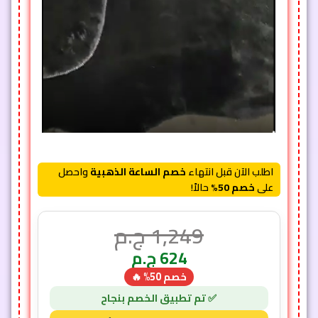
اطلب الآن قبل انتهاء
خصم الساعة الذهبية
واحصل
على
خصم 50%
حالاً!
1,249
ج.م
624
ج.م
خصم 50% 🔥