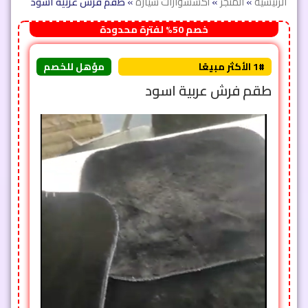
الرئيسية
»
المتجر
»
أكسسوارات سيارة
»
طقم فرش عربية اسود
خصم 50% لفترة محدودة
1# الأكثر مبيعًا
مؤهل للخصم
طقم فرش عربية اسود