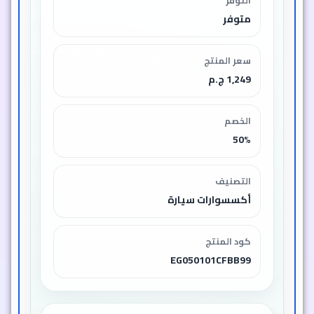
التوفر
متوفر
سعر المنتج
1,249 ج.م
الخصم
50%
التصنيف
أكسسوارات سيارة
كود المنتج
EG050101CFBB99