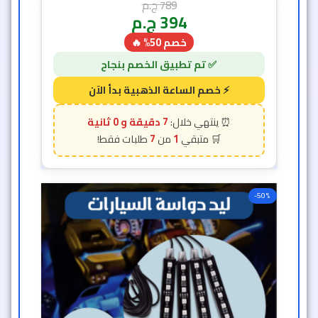
789
ج.م
394
ج.م
خصم 50% 🔥
6 دقيقة و 58 ثانية
7
1
-50%