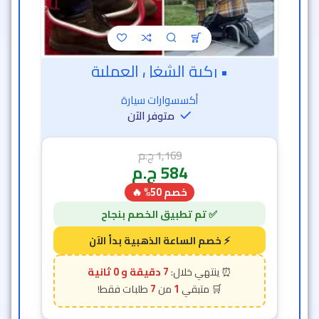
• ركبة الشغل العملية
أكسسوارات سيارة
متوفر الآن
1,169
ج.م
584
ج.م
خصم 50% 🔥
6 دقيقة و 58 ثانية
7
1