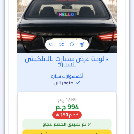
• لوحة عرض سمارت بالابلكيشن
للسيارة
أكسسوارات سيارة
متوفر الآن
1,989
ج.م
994
ج.م
خصم 50% 🔥