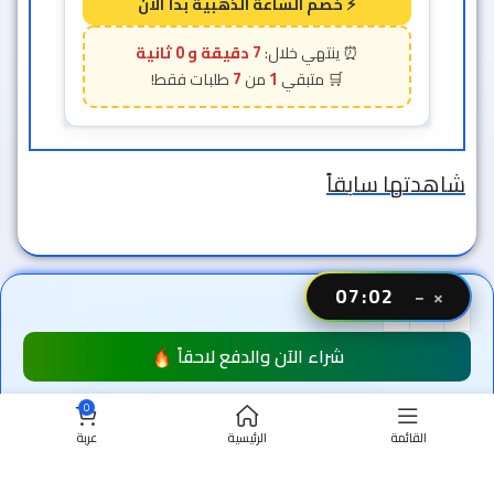
6 دقيقة و 58 ثانية
7
1
شاهدتها سابقاً
07:00
−
×
شراء الآن والدفع لاحقاً
0
القائمة
الرئيسية
عربة