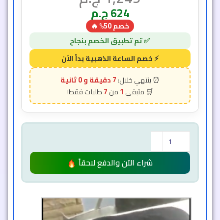
624
ج.م
خصم 50% 🔥
6 دقيقة و 58 ثانية
7
1
شراء الآن والدفع لاحقاً