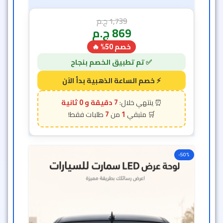
1,739
ج.م
869
ج.م
خصم 50% 🔥
6 دقيقة و 58 ثانية
7
1
-50%