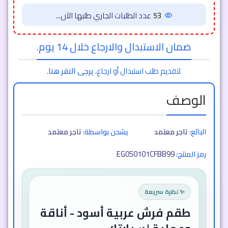
53
عدد الطلبات الجاري طلبها الآن...
ضمان الاستبدال والارجاع خلال 14 يوم.
لتقديم طلب استبدال أو ارجاع،
يرجى النقر هنا
.
الوصف
البائع:
تاجر معتمد
يشحن بواسطة:
تاجر معتمد
EG050101CFBB99
رمز المنتج:
✨ نظرة سريعة
طقم فرش عربية أسود - أناقة