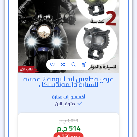
عرض قطعتين ليد البومة 2 عدسة
للسيارة والموتوسيكل
أكسسوارات سيارة
متوفر الآن
1,029
ج.م
514
ج.م
خصم 50% 🔥