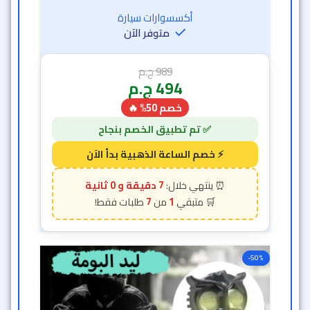
أكسسوارات سيارة
متوفر الآن
989
ج.م
494
ج.م
خصم 50% 🔥
6 دقيقة و 58 ثانية
7
1
-50%