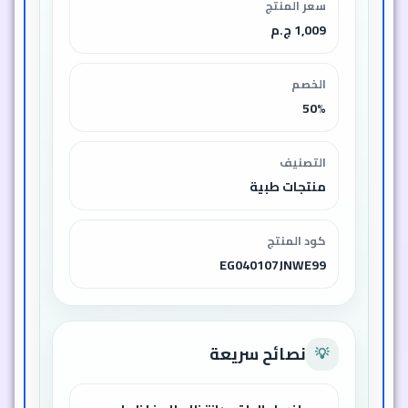
سعر المنتج
1,009 ج.م
الخصم
50%
التصنيف
منتجات طبية
كود المنتج
EG040107JNWE99
نصائح سريعة
💡