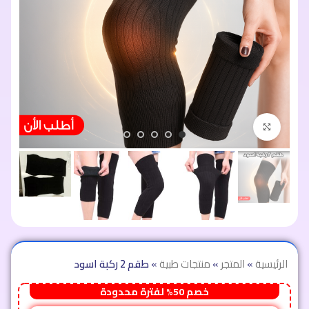
اضغط للتكبير
الرئيسية
»
المتجر
»
منتجات طبية
»
طقم 2 ركبة اسود
خصم 50% لفترة محدودة