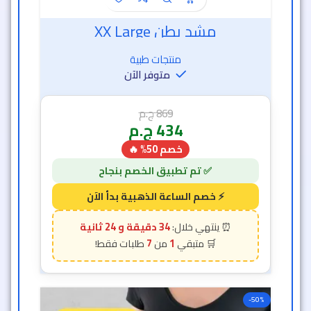
مشد بطن XX Large
منتجات طبية
متوفر الآن
869
ج.م
434
ج.م
خصم 50% 🔥
34 دقيقة و 22 ثانية
7
1
-50%