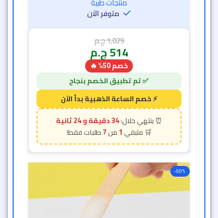
منتجات طبية
متوفر الآن
1,029
ج.م
514
ج.م
خصم 50% 🔥
34 دقيقة و 22 ثانية
7
1
-50%