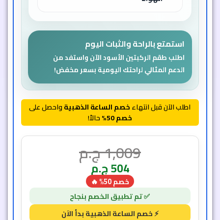
استمتع بالراحة والثبات اليوم
اطلب طقم الركبتين الأسود الآن واستفد من
الدعم المثالي لراحتك اليومية بسعر مخفض!
اطلب الآن قبل انتهاء
خصم الساعة الذهبية
واحصل على
خصم 50%
حالاً!
1,009
ج.م
504
ج.م
خصم 50% 🔥