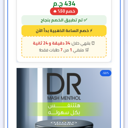
434
ج.م
خصم 50% 🔥
34 دقيقة و 22 ثانية
7
1
-50%