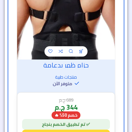
حزام ظهر بدعامة
منتجات طبية
متوفر الآن
689
ج.م
344
ج.م
خصم 50% 🔥