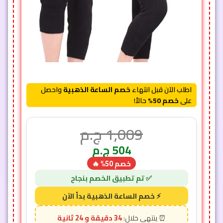
اطلب الآن قبل انتهاء
خصم الساعة الذهبية
واحصل
على
خصم 50%
حالاً!
1,009
ج.م
504
ج.م
خصم 50% 🔥
34 دقيقة و 22 ثانية