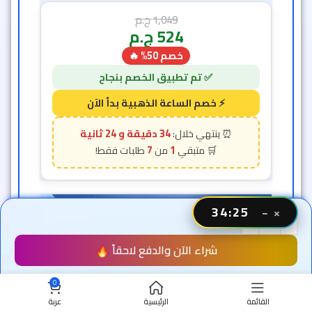
1,049
ج.م
524
ج.م
خصم 50% 🔥
34 دقيقة و 22 ثانية
7
1
-50%
34:23
−
×
شراء الآن والدفع لاحقاً
0
القائمة
الرئيسية
عربة