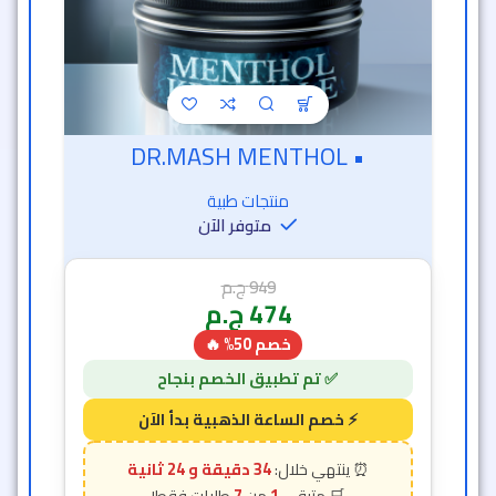
• DR.MASH MENTHOL
منتجات طبية
متوفر الآن
949
ج.م
474
ج.م
خصم 50% 🔥
34 دقيقة و 22 ثانية
7
1