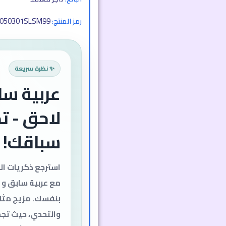
050301SLSM99
رمز المنتج:
✨ نظرة سريعة
عربية سا
لاحق - ت
سباقك!
استرجع ذكريات ال
مع عربية سابق و ل
بنفسك. مزيج مثا
والتحدي، حيث تجم