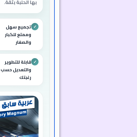
بها الحلبة بثقة.
تجميع سهل
✓
وممتع للكبار
والصغار
قابلة للتطوير
✓
والتعديل حسب
رغبتك