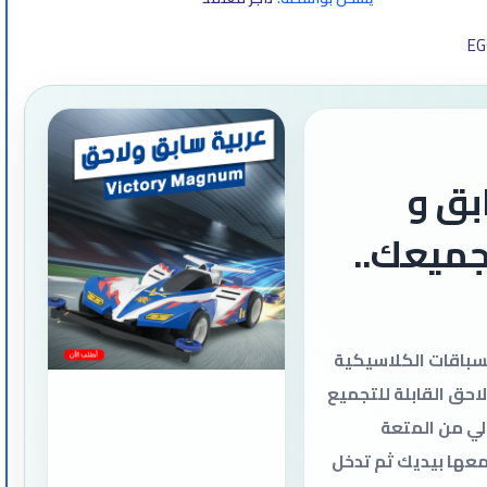
EG
بق و
جميعك..
سباقات الكلاسيكية
احق القابلة للتجميع
لي من المتعة
عها بيديك ثم تدخل