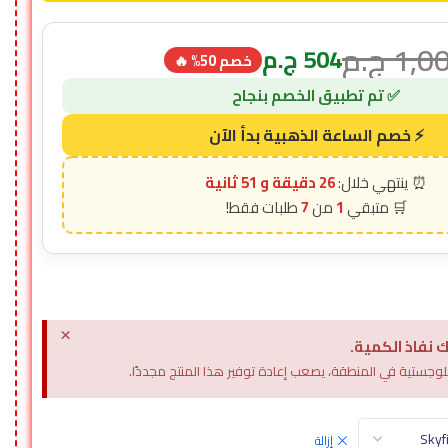
1,0
ج.م
504
ج.م
خصم 50% 🔥
26 دقيقة و 49 ثانية
7
1
×
 نفاذ الكمية.
وجستية في المنطقة، يصعب إعادة توفير هذا المنتج مجددًا.
إزالة