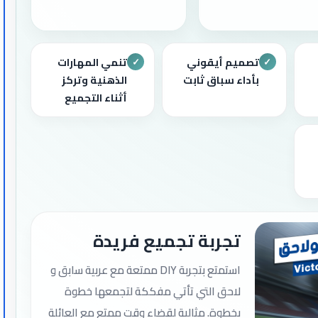
تصميم أيقوني
تنمي المهارات
✓
✓
بأداء سباق ثابت
الذهنية وتركز
أثناء التجميع
تجربة تجميع فريدة
استمتع بتجربة DIY ممتعة مع عربية سابق و
لاحق التي تأتي مفككة لتجمعها خطوة
بخطوة. مثالية لقضاء وقت ممتع مع العائلة