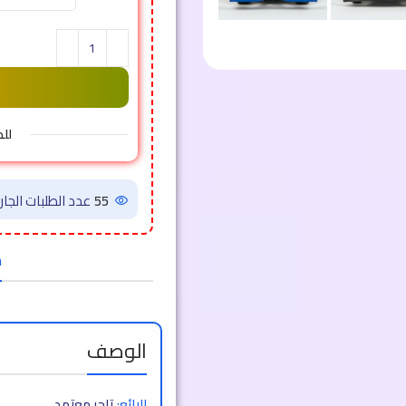
لل
51
عدد الطلبات الجاري
ض
الوصف
البائع:
تاجر معتمد