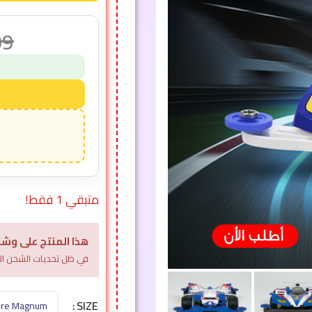
09
متبقي 1 فقط!
هذا المنتج على وشك
في ظل تحديات الشحن الل
SIZE