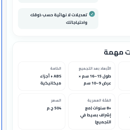
تعديلات لا نهائية حسب ذوقك
واحتياجاتك
ت مهمة
الأبعاد بعد التجميع
الخامة
طول 15–16 سم ×
ABS + أجزاء
عرض 9–10 سم
ميكانيكية
الفئة العمرية
السعر
+8 سنوات (مع
504 ج.م
إشراف بسيط في
التجميع)