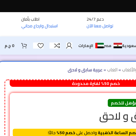
دعم 24/7
اطلب بأمان
تواصل معنا الآن
استبدال وارجاع مجاني
سعودية
مصر
الإمارات
0
ج.م
الألعاب
»
العاب
»
عربية سابق و لاحق
خصم 50% لفترة محدودة
ؤهل للخصم
 و لاحق
م الساعة الذهبية
واحصل على
خصم 50%
حالاً!