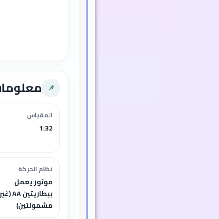
معلوما
📌
المقياس
1:32
نظام الحركة
موتور يعمل
ببطاريتين AA (غير
مشمولتين)