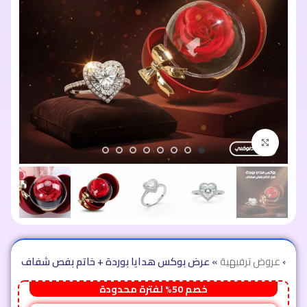
اضغط للتكبير
متجر
»
عروض ترفيهية
»
عرض بوكس هدايا بوردة + خاتم بفص شفاف
خصم 50% لفترة محدودة