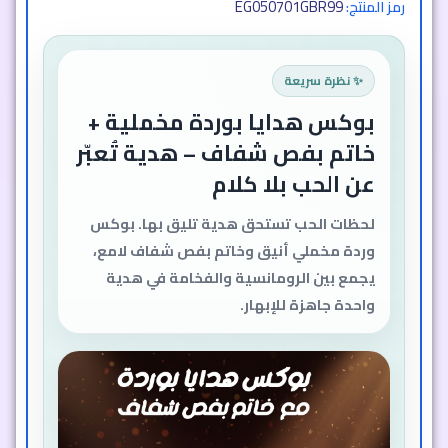
EG050701GBR99
رمز المنتج:
✨ نظرة سريعة
بوكس هدايا بوردة مخملية +
خاتم بفص شفاف – هدية تُعبّر
عن الحب بلا كلام
لحظات الحب تستحق هدية تليق بها. بوكس
وردة مخملي أنيق وخاتم بفص شفاف لامع،
يجمع بين الرومانسية والفخامة في هدية
واحدة جاهزة للإبهار.