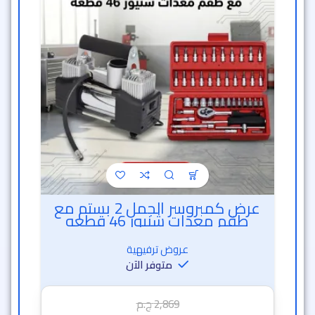
عرض كمبروسر الجمل 2 بستم مع
طقم معدات شنيور 46 قطعه
عروض ترفيهية
متوفر الآن
2,869
ج.م