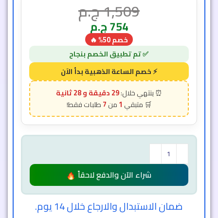
1,509
ج.م
754
ج.م
خصم 50% 🔥
29 دقيقة و 26 ثانية
7
1
شراء الآن والدفع لاحقاً
ضمان الاستبدال والارجاع خلال 14 يوم.