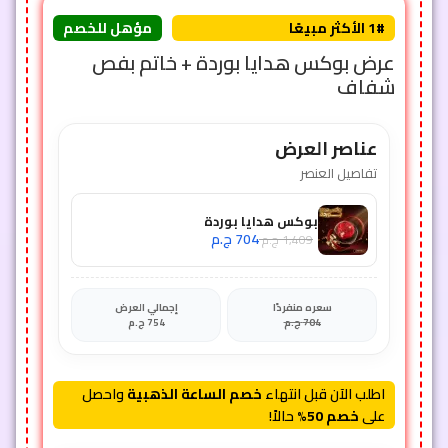
1# الأكثر مبيعًا
مؤهل للخصم
عرض بوكس هدايا بوردة + خاتم بفص
شفاف
عناصر العرض
تفاصيل العنصر
بوكس هدايا بوردة
704
ج.م
1,409
ج.م
سعره منفردًا
إجمالي العرض
704
ج.م
754
ج.م
اطلب الآن قبل انتهاء
خصم الساعة الذهبية
واحصل
على
خصم 50%
حالاً!