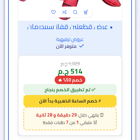
• عرض قطعتين قفاز سبيدرمان
عروض ترفيهية
متوفر الآن
1,029
ج.م
514
ج.م
خصم 50% 🔥
29 دقيقة و 26 ثانية
7
1