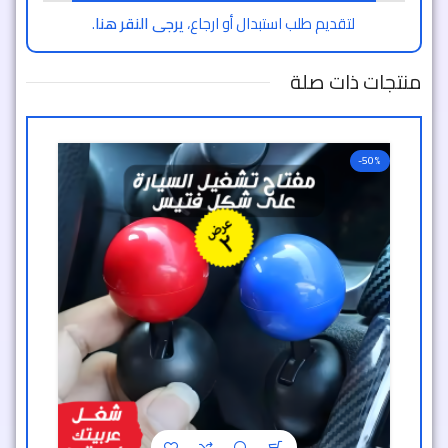
لتقديم طلب استبدال أو ارجاع،
يرجى النقر هنا
.
منتجات ذات صلة
-50%