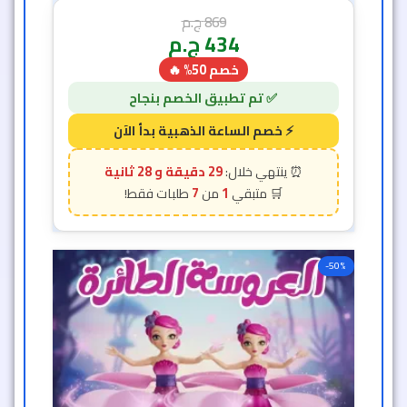
869
ج.م
434
ج.م
خصم 50% 🔥
29 دقيقة و 26 ثانية
7
1
-50%