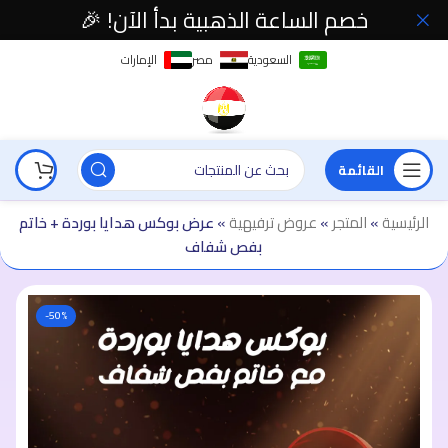
خصم الساعة الذهبية بدأ الآن! 🎉
السعودية
مصر
الإمارات
القائمة
الرئيسية
»
المتجر
»
عروض ترفيهية
»
عرض بوكس هدايا بوردة + خاتم
بفص شفاف
-50%