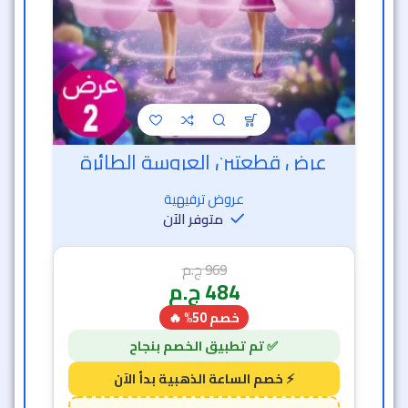
عرض قطعتين العروسة الطائرة
عروض ترفيهية
متوفر الآن
969
ج.م
484
ج.م
خصم 50% 🔥