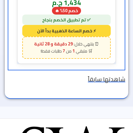
1,434
ج.م
خصم 50% 🔥
29 دقيقة و 26 ثانية
7
1
شاهدتها سابقاً