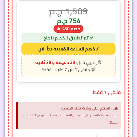
1,509
ج.م
754
ج.م
خصم 50% 🔥
29 دقيقة و 26 ثانية
7
1
متبقي 1 فقط!
×
هذا المنتج على وشك نفاذ الكمية.
في ظل تحديات الشحن اللوجستية في المنطقة، يصعب إعادة توفير هذا المنتج
مجددًا.