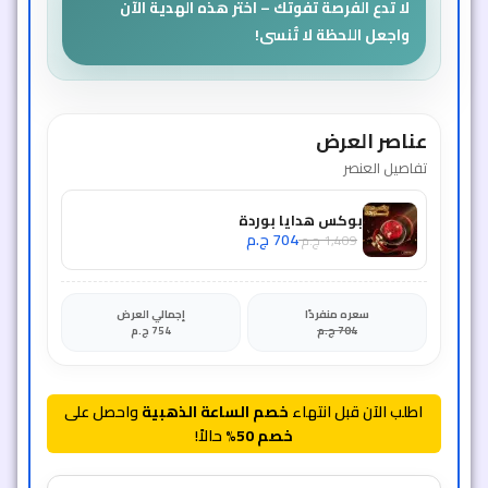
لا تدع الفرصة تفوتك – اختر هذه الهدية الآن
واجعل اللحظة لا تُنسى!
عناصر العرض
تفاصيل العنصر
بوكس هدايا بوردة
704
ج.م
1,409
ج.م
سعره منفردًا
إجمالي العرض
704
ج.م
754
ج.م
اطلب الآن قبل انتهاء
خصم الساعة الذهبية
واحصل على
خصم 50%
حالاً!