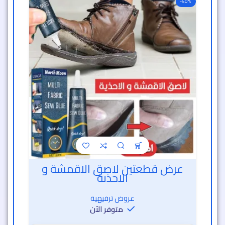
-50%
عرض قطعتين لاصق الاقمشة و
الاحذية
عروض ترفيهية
متوفر الآن