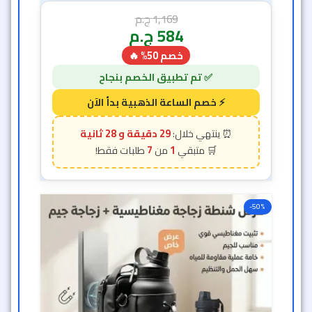
1,169
ج.م
584
ج.م
خصم 50% 🔥
29 دقيقة و 26 ثانية
7
1
-50%