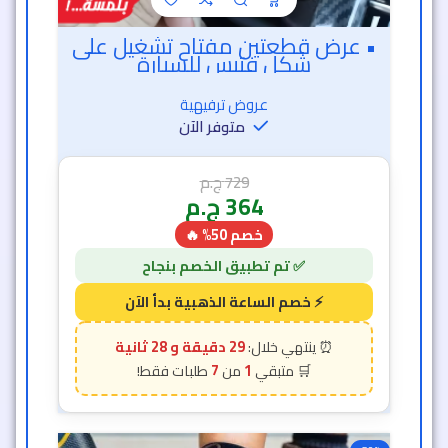
• عرض قطعتين مفتاح تشغيل على
شكل فتيس للسيارة
عروض ترفيهية
متوفر الآن
729
ج.م
364
ج.م
خصم 50% 🔥
29 دقيقة و 26 ثانية
7
1