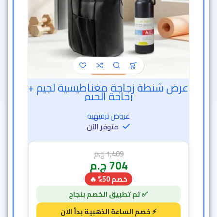
عرض شنطة زجاجة مغناطيسية لجيم +
زجاجة الجيم
عروض ترفيهية
متوفر الآن
1,409
ج.م
704
ج.م
خصم 50% 🔥