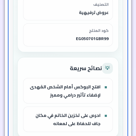
التصنيف
عروض ترفيهية
كود المنتج
EG050701GBR99
نصائح سريعة
💡
افتح البوكس أمام الشخص المُهدى
لإضفاء تأثير درامي ومميز
احرص على تخزين الخاتم في مكان
جاف للحفاظ على لمعانه