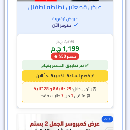
عرض قطعتين نطاطه اطفال
عروض ترفيهية
متوفر الآن
2,399
ج.م
1,199
ج.م
خصم 50% 🔥
29 دقيقة و 26 ثانية
7
1
-50%