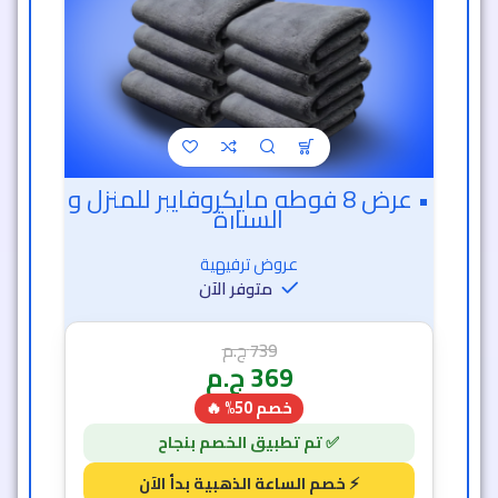
• عرض 8 فوطه مايكروفايبر للمنزل و
السيارة
عروض ترفيهية
متوفر الآن
739
ج.م
369
ج.م
خصم 50% 🔥