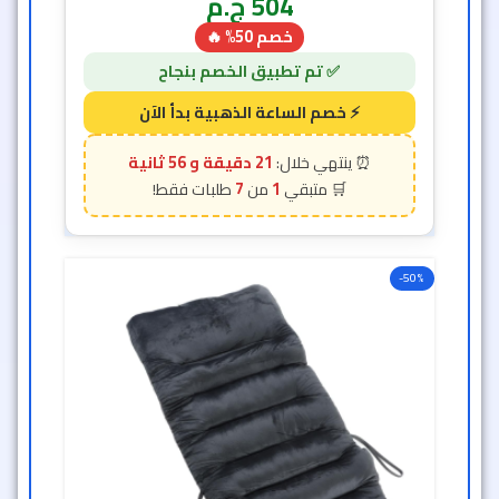
504
ج.م
خصم 50% 🔥
21 دقيقة و 54 ثانية
7
1
-50%