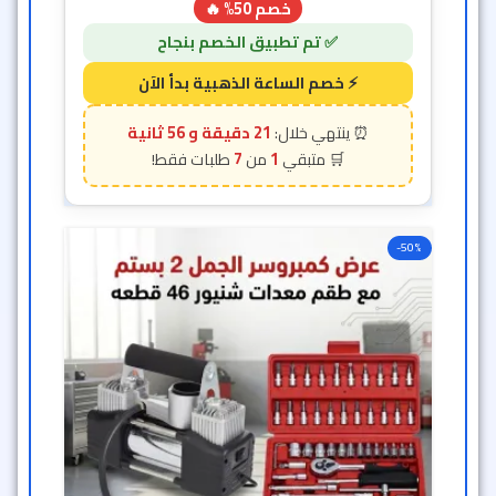
خصم 50% 🔥
21 دقيقة و 54 ثانية
7
1
-50%