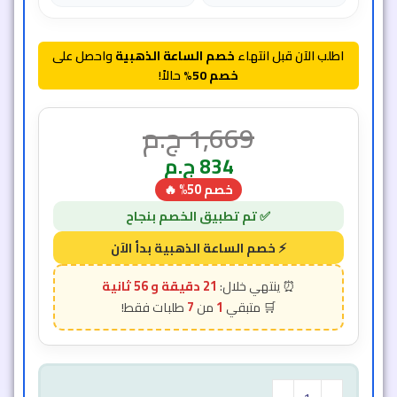
اطلب الآن قبل انتهاء
خصم الساعة الذهبية
واحصل على
خصم 50%
حالاً!
1,669
ج.م
834
ج.م
خصم 50% 🔥
21 دقيقة و 54 ثانية
7
1