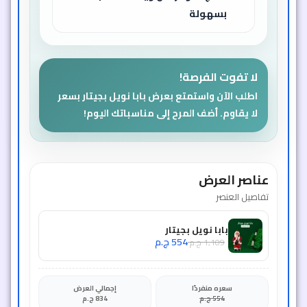
بسهولة
لا تفوت الفرصة!
اطلب الآن واستمتع بعرض بابا نويل بجيتار بسعر
لا يقاوم. أضف المرح إلى مناسباتك اليوم!
عناصر العرض
تفاصيل العنصر
بابا نويل بجيتار
554
ج.م
1,109
ج.م
سعره منفردًا
إجمالي العرض
554
ج.م
834
ج.م