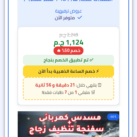
لازالة خدوش
عروض ترفيهية
متوفر الآن
2,249
ج.م
1,124
ج.م
خصم 50% 🔥
21 دقيقة و 54 ثانية
7
1
-50%