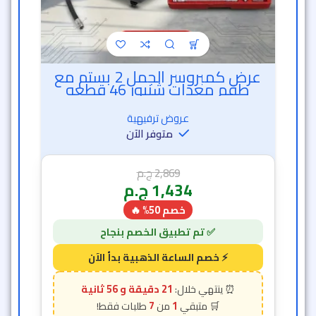
عرض كمبروسر الجمل 2 بستم مع
طقم معدات شنيور 46 قطعه
عروض ترفيهية
متوفر الآن
2,869
ج.م
1,434
ج.م
خصم 50% 🔥
21 دقيقة و 54 ثانية
7
1