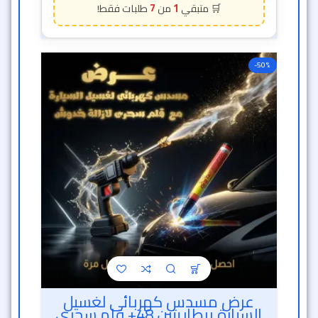
7
1
-50%
عرض مسدس كهربائى لغسيل
السيارة ببطاريتين 48+ قلم سحرى