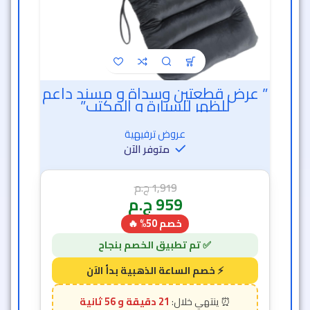
” عرض قطعتين وسداة و مسند داعم
للظهر للسيارة و المكتب”
عروض ترفيهية
متوفر الآن
1,919
ج.م
959
ج.م
خصم 50% 🔥
21 دقيقة و 54 ثانية