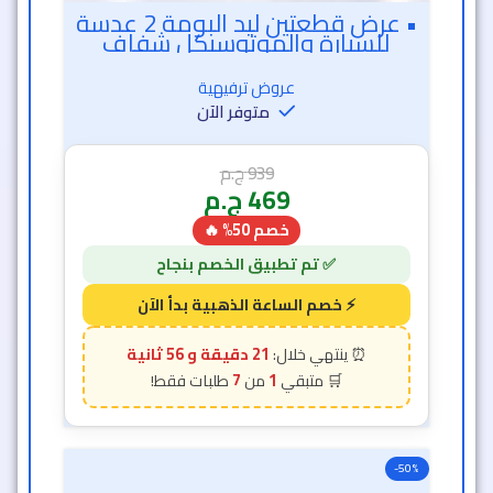
• عرض قطعتين ليد البومة 2 عدسة
للسيارة والموتوسيكل شفاف
عروض ترفيهية
متوفر الآن
939
ج.م
469
ج.م
خصم 50% 🔥
21 دقيقة و 54 ثانية
7
1
-50%