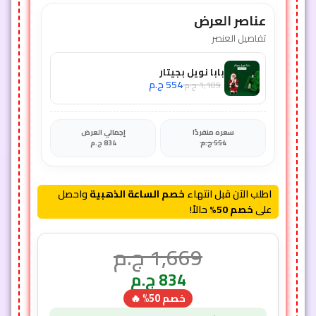
عناصر العرض
تفاصيل العنصر
بابا نويل بجيتار
554
ج.م
1,109
ج.م
سعره منفردًا
إجمالي العرض
554
ج.م
834
ج.م
اطلب الآن قبل انتهاء
خصم الساعة الذهبية
واحصل
على
خصم 50%
حالاً!
1,669
ج.م
834
ج.م
خصم 50% 🔥