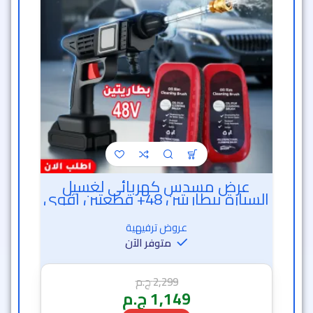
عرض مسدس كهربائى لغسيل
السيارة ببطاريتين 48+ قطعتين اقوى
سفنجة تنظيف زجاج فى العالم
عروض ترفيهية
متوفر الآن
2,299
ج.م
1,149
ج.م