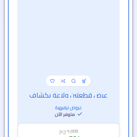
عرض قطعتين ولاعة بكشاف
عروض ترفيهية
متوفر الآن
1,009
ج.م