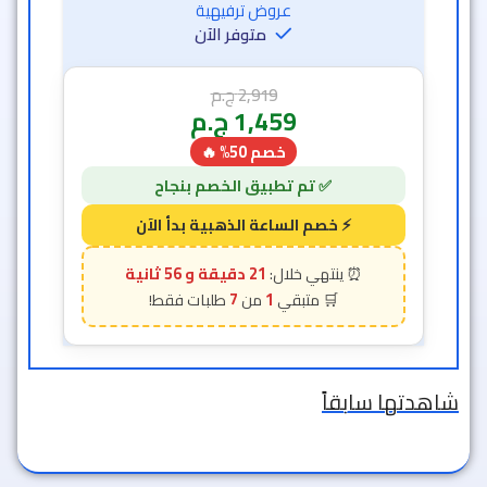
عروض ترفيهية
متوفر الآن
2,919
ج.م
1,459
ج.م
خصم 50% 🔥
21 دقيقة و 54 ثانية
7
1
شاهدتها سابقاً