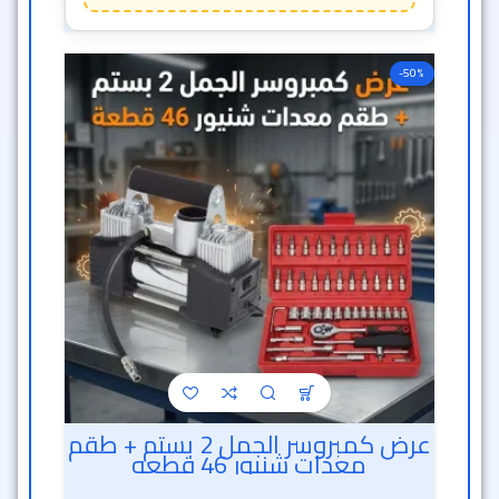
-50%
عرض كمبروسر الجمل 2 بستم + طقم
معدات شنيور 46 قطعه