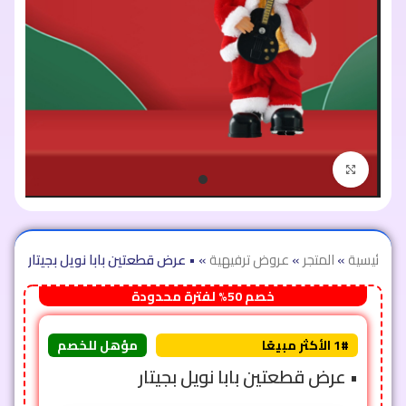
اضغط للتكبير
الرئيسية
»
المتجر
»
عروض ترفيهية
»
• عرض قطعتين بابا نويل بجيتار
خصم 50% لفترة محدودة
1# الأكثر مبيعًا
مؤهل للخصم
• عرض قطعتين بابا نويل بجيتار