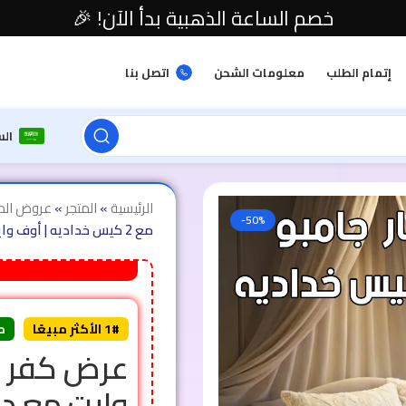
خصم الساعة الذهبية بدأ الآن! 🎉
إتمام الطلب
معلومات الشحن
اتصل بنا
ال
الرئيسية
»
المتجر
»
عروض الم
-50%
مع 2 كيس خداديه | أوف وايت | 180سم
1# الأكثر مبيعًا
م
عرض كفر لح