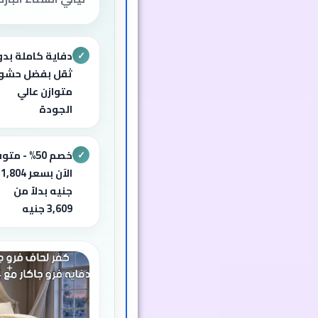
دفاية كاملة بد
✓
ثقل بفضل حشو
متوازن عالي
الجودة
خصم 50% - متو
✓
الآن بسعر 1,804
جنيه بدلاً من
3,609 جنيه