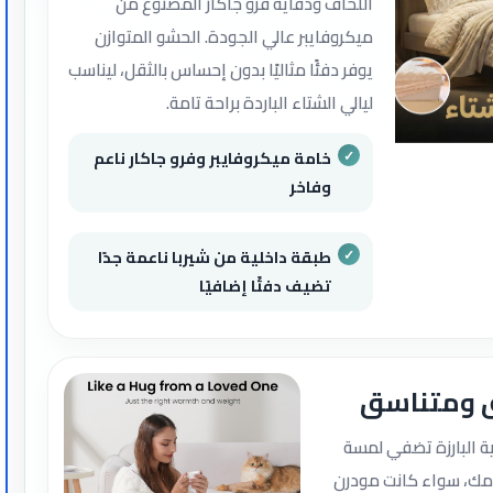
اللحاف ودفاية فرو جاكار المصنوع من
ميكروفايبر عالي الجودة. الحشو المتوازن
يوفر دفئًا مثاليًا بدون إحساس بالثقل، ليناسب
ليالي الشتاء الباردة براحة تامة.
خامة ميكروفايبر وفرو جاكار ناعم
وفاخر
طبقة داخلية من شيربا ناعمة جدًا
تضيف دفئًا إضافيًا
 ومتناسق
ة البارزة تضفي لمسة
مك، سواء كانت مودرن