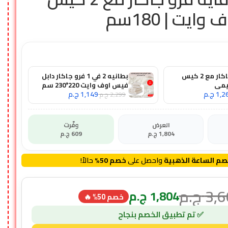
وايت | 180سم
دفايه فرو جاكار مع 2 كيس
بطانيه 2 في 1 فرو جاكار دابل
يمي
فيس اوف وايت 220*230 سم
1,2
ج.م
1,149
ج.م
مع 2 كيس خداديه
2,299
ج.م
العرض
وفّرت
1,804
ج.م
609
ج.م
م الساعة الذهبية
واحصل على
خصم 50%
حالاً!
3,6
ج.م
1,804
ج.م
خصم 50% 🔥