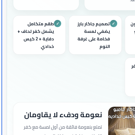
ون
تصميم جاكار بارز
طقم متكامل
✓
✓
يضفي لمسة
يشمل كفر لحاف +
فخامة على غرفة
دفاية + 2 كيس
النوم
خدادي
فر
نعومة ودفء لا يقاومان
تمتع بنعومة فائقة من أول لمسة مع كفر