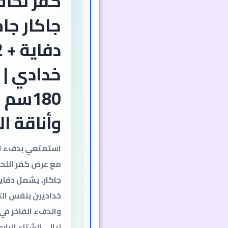
كفر لحاف
جاكار جام
خدادي | 
180سم
وأناقة ا
استمتعي بدفء الش
مع عرض كفر اللحا
جاكار، يشمل دفاي
خداديين بنفس ال
والدفء الفاخر في
ليالي الشتاء البارد