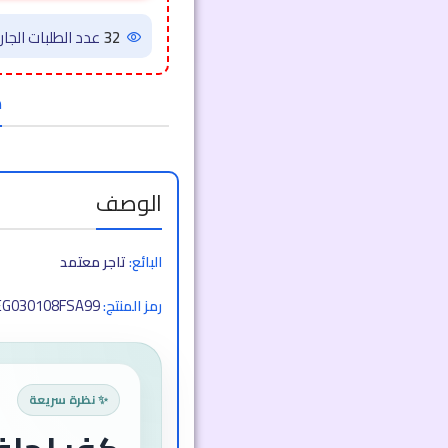
32
عدد الطلبات الجاري
ض
الوصف
البائع:
تاجر معتمد
EG030108FSA99
رمز المنتج:
✨ نظرة سريعة