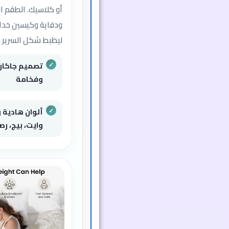
أو كلاسيك. الطقم 
ودفاية وكيسين خدا
ليظبط شكل السرير ب
تصميم جاكار 
وفخامة
ألوان هادية 
وايت، بيج، ر