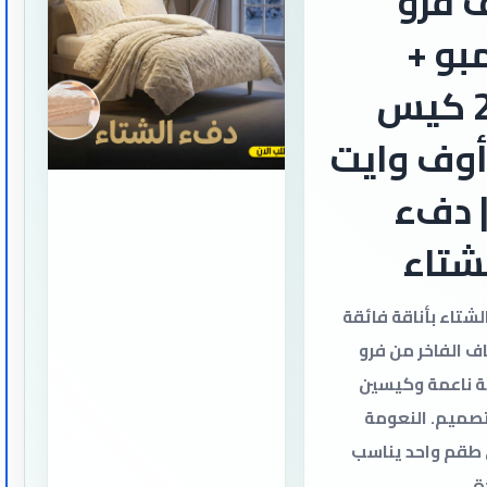
 فرو
بو +
دفاية + 2 كيس
أوف وايت
 | دفء
لشتاء
تاء بأناقة فائقة
ف الفاخر من فرو
ة ناعمة وكيسين
تصميم. النعومة
 طقم واحد يناسب
ة.