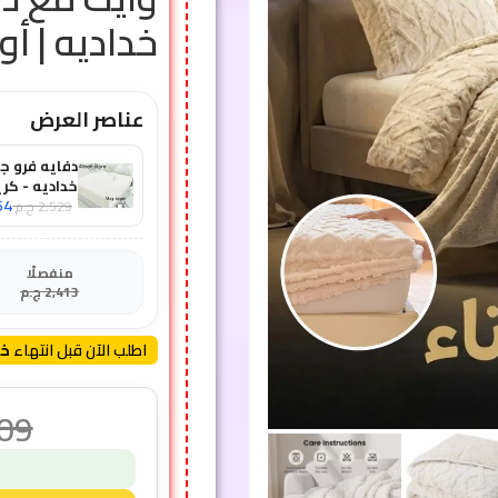
خداديه | أوف 
عناصر العرض
خداديه - كر
64
2,529
ج.م
منفصلًا
2,413
ج.م
اطلب الآن قبل انتهاء
خص
09