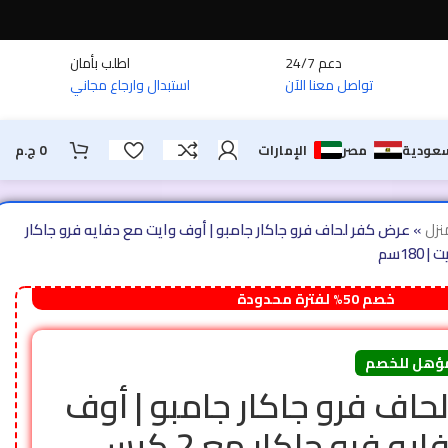
دعم 24/7
اطلب بأمان
تواصل معنا الآن
استبدال وارجاع مجاني
سعودية
مصر
الإمارات
0
ج.م
نزل
»
عرض كفر لحاف فرو جاكار جامبو | أوف وايت مع دفايه فرو جاكار
خصم 50% لفترة محدودة
ؤهل للخصم
اف فرو جاكار جامبو | أوف
وايت مع دفايه فرو جاكار مع 2 كيس