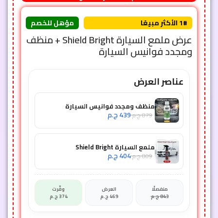
1# الأكثر مبيعًا
مؤهل للخصم
عرض ملمع السيارة Shield Bright + منظف
ومجدد فوانيس السيارة
عناصر العرض
منظف ومجدد فوانيس السيارة
439
ج.م
879
ج.م
ملمع السيارة Shield Bright
404
ج.م
809
ج.م
منفصلًا
العرض
وفّرت
843
ج.م
469
ج.م
374
ج.م