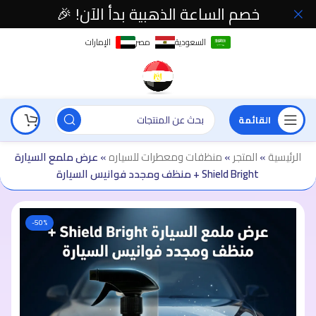
خصم الساعة الذهبية بدأ الآن! 🎉
السعودية
مصر
الإمارات
القائمة
الرئيسية
»
المتجر
»
منظفات ومعطرات للسياره
»
عرض ملمع السيارة
Shield Bright + منظف ومجدد فوانيس السيارة
-50%