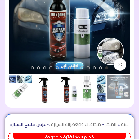
اضغط للتكبير
الرئيسية
»
المتجر
»
منظفات ومعطرات للسياره
»
خصم 50% لفترة محدودة