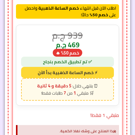
اطلب الآن قبل انتهاء
خصم الساعة الذهبية
واحصل
على
خصم 50%
حالاً!
939
ج.م
469
ج.م
خصم 50% 🔥
5 دقيقة و 2 ثانية
7
1
متبقي 1 فقط!
×
هذا المنتج على وشك نفاذ الكمية.