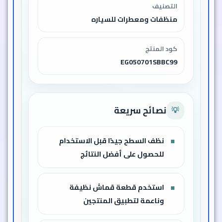
التصنيف
منظفات ومعطرات للسياره
كود المنتج
EG050701SBBC99
نصائح سريعة
💡
نظف السطح جيدًا قبل الاستخدام
للحصول على أفضل النتائج
استخدم قطعة قماش نظيفة
وناعمة لتطبيق المنتجين