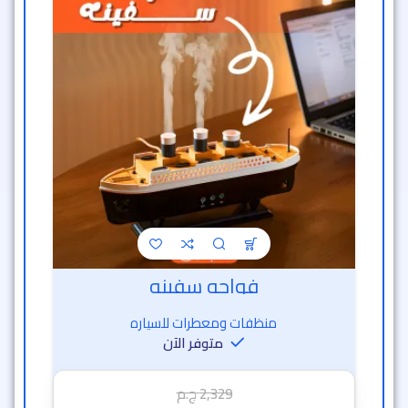
فواحه سفينه
منظفات ومعطرات للسياره
متوفر الآن
2,329
ج.م