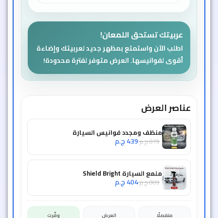
عربيتك تستحق اللمعان!
اطلب الآن واستمتع بمظهر جديد لعربيتك وإضاءة
أقوى لفوانيسها. العرض متوفر لفترة محدودة!
عناصر العرض
منظف ومجدد فوانيس السيارة
439
ج.م
879
ج.م
ملمع السيارة Shield Bright
404
ج.م
809
ج.م
منفصلًا
العرض
وفّرت