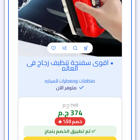
• اقوى سفنجة تنظيف زجاج فى
العالم
منظفات ومعطرات للسياره
متوفر الآن
749
ج.م
374
ج.م
خصم 50% 🔥