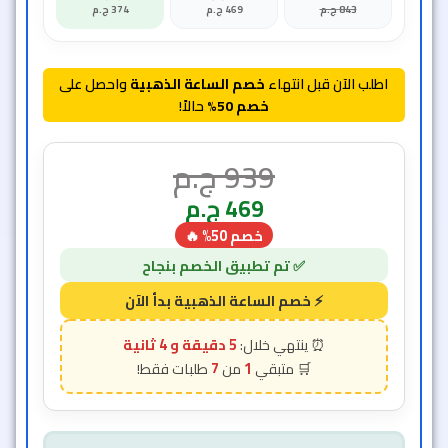
843
ج.م
469
ج.م
374
ج.م
اطلب الآن قبل انتهاء
خصم الساعة الذهبية
واحصل على
خصم 50%
حالاً!
939
ج.م
469
ج.م
خصم 50% 🔥
5 دقيقة و 2 ثانية
7
1