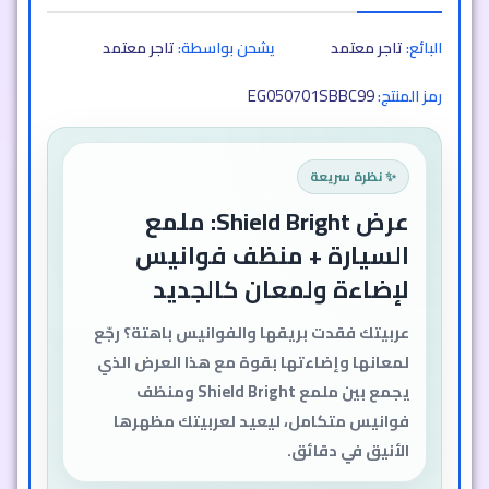
البائع:
تاجر معتمد
يشحن بواسطة:
تاجر معتمد
EG050701SBBC99
رمز المنتج:
✨ نظرة سريعة
عرض Shield Bright: ملمع
السيارة + منظف فوانيس
لإضاءة ولمعان كالجديد
عربيتك فقدت بريقها والفوانيس باهتة؟ رجّع
لمعانها وإضاءتها بقوة مع هذا العرض الذي
يجمع بين ملمع Shield Bright ومنظف
فوانيس متكامل، ليعيد لعربيتك مظهرها
الأنيق في دقائق.