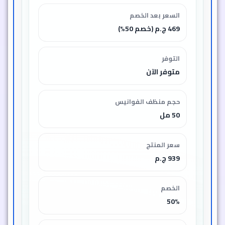
السعر بعد الخصم
469 ج.م (خصم 50%)
التوفر
متوفر الآن
حجم منظف الفوانيس
50 مل
سعر المنتج
939 ج.م
الخصم
50%