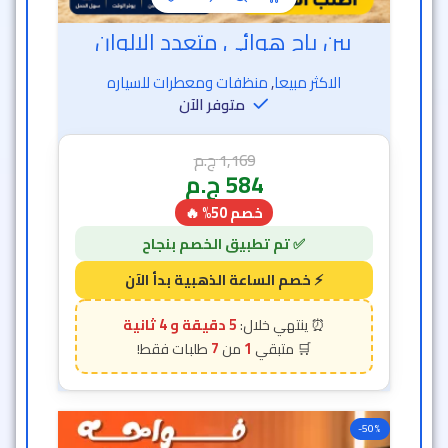
بين باج هوائي متعدد الالوان
الاكثر مبيعا
,
منظفات ومعطرات للسياره
متوفر الآن
1,169
ج.م
584
ج.م
خصم 50% 🔥
5 دقيقة و 2 ثانية
7
1
-50%