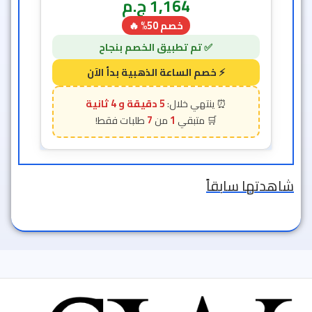
1,164
ج.م
خصم 50% 🔥
5 دقيقة و 2 ثانية
7
1
شاهدتها سابقاً