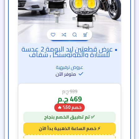
• عرض قطعتين ليد البومة 2 عدسة
للسيارة والموتوسيكل شفاف
عروض ترفيهية
متوفر الآن
939
ج.م
469
ج.م
خصم 50% 🔥