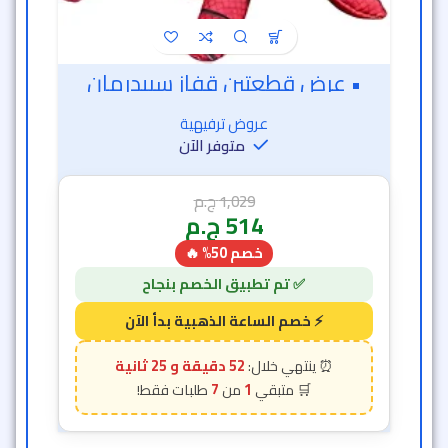
• عرض قطعتين قفاز سبيدرمان
عروض ترفيهية
متوفر الآن
1,029
ج.م
514
ج.م
خصم 50% 🔥
52 دقيقة و 23 ثانية
7
1