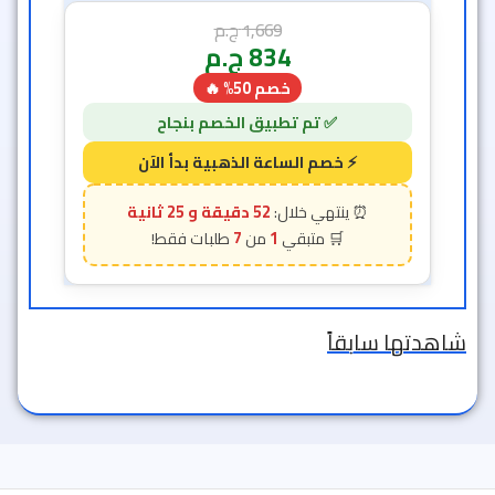
1,669
ج.م
834
ج.م
خصم 50% 🔥
52 دقيقة و 23 ثانية
7
1
شاهدتها سابقاً