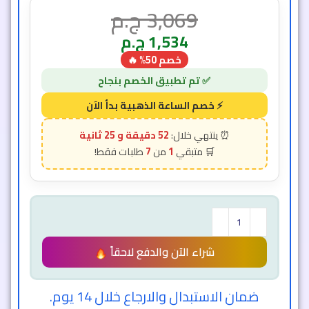
3,069
ج.م
1,534
ج.م
خصم 50% 🔥
52 دقيقة و 23 ثانية
7
1
شراء الآن والدفع لاحقاً
ضمان الاستبدال والارجاع خلال 14 يوم.