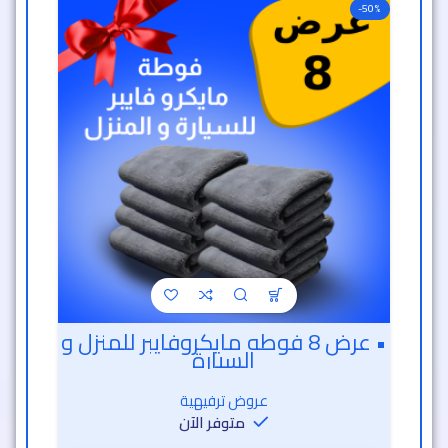
-50%
• عرض 8 فوطه مايكروفايبر للمنزل و
السيارة
عروض ترفيهية
متوفر الآن