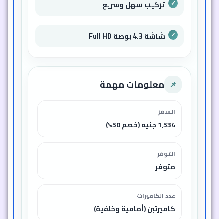
تركيب سهل وسريع
شاشة 4.3 بوصة Full HD
معلومات مهمة
📌
السعر
1,534 جنيه (خصم 50%)
التوفر
متوفر
عدد الكاميرات
كاميرتين (أمامية وخلفية)