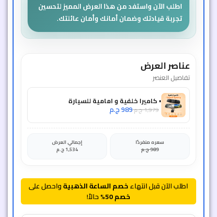
اطلب الآن واستفد من هذا العرض المميز لتحسين
تجربة قيادتك وضمان أمانك وأمان عائلتك.
عناصر العرض
تفاصيل العنصر
• كاميرا خلفية و امامية للسيارة
989
ج.م
1,979
ج.م
سعره منفردًا
إجمالي العرض
989
ج.م
1,534
ج.م
اطلب الآن قبل انتهاء
خصم الساعة الذهبية
واحصل على
خصم 50%
حالاً!