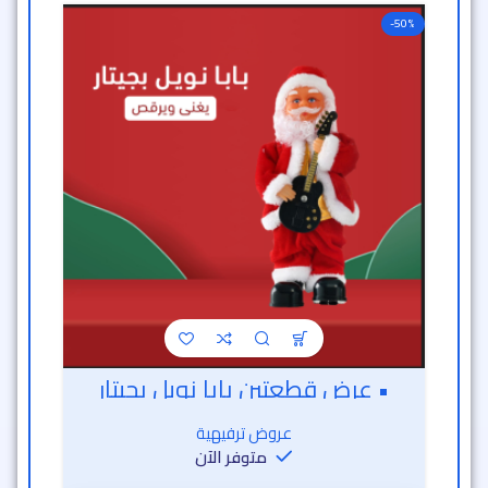
-50%
• عرض قطعتين بابا نويل بجيتار
عروض ترفيهية
متوفر الآن