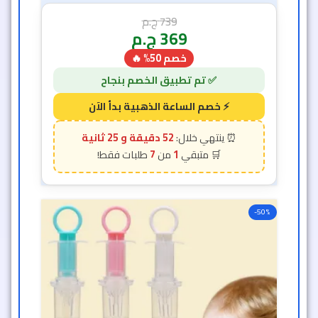
739
ج.م
369
ج.م
خصم 50% 🔥
52 دقيقة و 23 ثانية
7
1
-50%