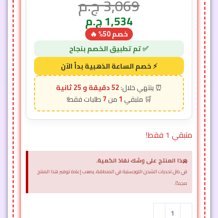
3,069
ج.م
1,534
ج.م
خصم 50% 🔥
52 دقيقة و 23 ثانية
7
1
متبقي 1 فقط!
×
هذا المنتج على وشك نفاذ الكمية.
في ظل تحديات الشحن اللوجستية في المنطقة، يصعب إعادة توفير هذا المنتج
مجددًا.