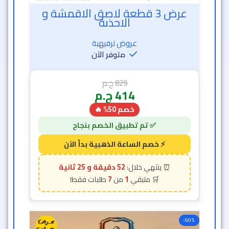
عرض 3 قطعة لاصق الاقمشة و
الاحذية
عروض ترفيهية
متوفر الآن
829
ج.م
414
ج.م
خصم 50% 🔥
52 دقيقة و 23 ثانية
7
1
-50%