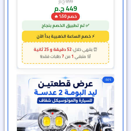
899
ج.م
449
ج.م
خصم 50% 🔥
52 دقيقة و 23 ثانية
7
1
-50%