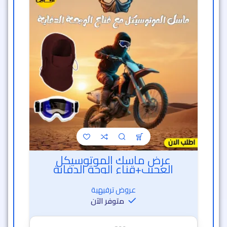
عرض ماسك الموتوسيكل
العجيب+قناع الوجة الدفاية
عروض ترفيهية
متوفر الآن