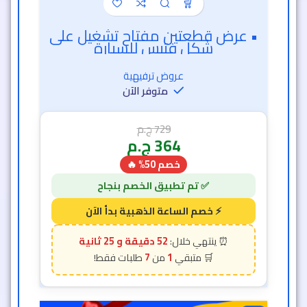
• عرض قطعتين مفتاح تشغيل على
شكل فتيس للسيارة
عروض ترفيهية
متوفر الآن
729
ج.م
364
ج.م
خصم 50% 🔥
52 دقيقة و 23 ثانية
7
1