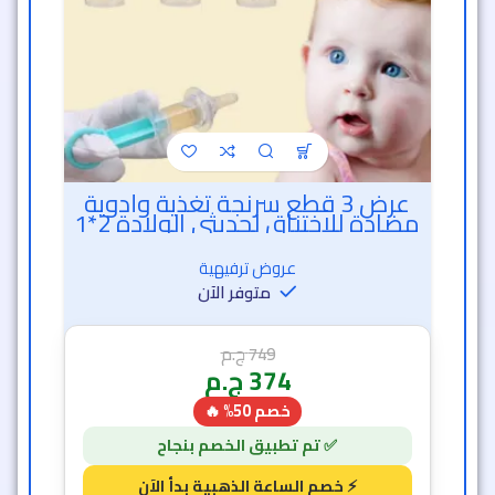
عرض 3 قطع سرنجة تغذية وأدوية
مضادة للاختناق لحديثي الولادة 2*1
عروض ترفيهية
متوفر الآن
749
ج.م
374
ج.م
خصم 50% 🔥