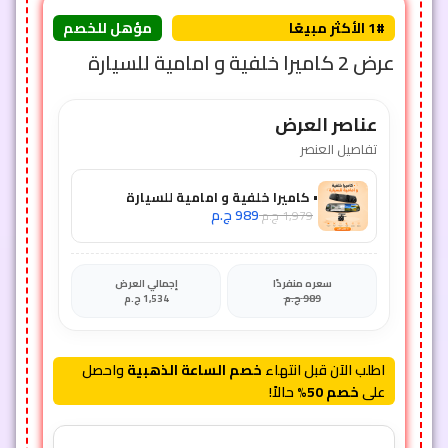
1# الأكثر مبيعًا
مؤهل للخصم
عرض 2 كاميرا خلفية و امامية للسيارة
عناصر العرض
تفاصيل العنصر
• كاميرا خلفية و امامية للسيارة
989
ج.م
1,979
ج.م
سعره منفردًا
إجمالي العرض
989
ج.م
1,534
ج.م
اطلب الآن قبل انتهاء
خصم الساعة الذهبية
واحصل
على
خصم 50%
حالاً!