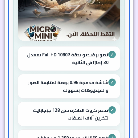
تصوير فيديو بدقة Full HD 1080P بمعدل
✓
30 إطارًا في الثانية
شاشة مدمجة 0.96 بوصة لمتابعة الصور
✓
والفيديوهات بسهولة
تدعم كروت الذاكرة حتى 128 جيجابايت
✓
لتخزين آلاف الملفات
خصم 50% الآن بسعر 1,209 جنيه فقط
✓