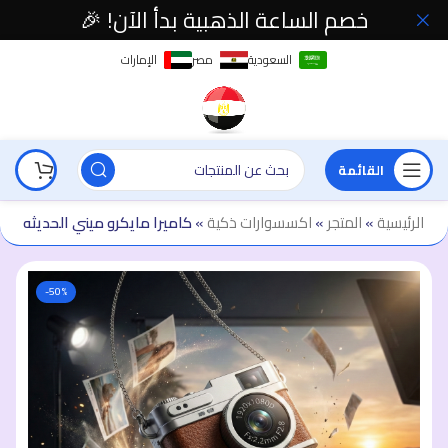
خصم الساعة الذهبية بدأ الآن! 🎉
السعودية
مصر
الإمارات
القائمة
الرئيسية
»
المتجر
»
اكسسوارات ذكية
»
كاميرا مايكرو ميني الحديثه
-50%