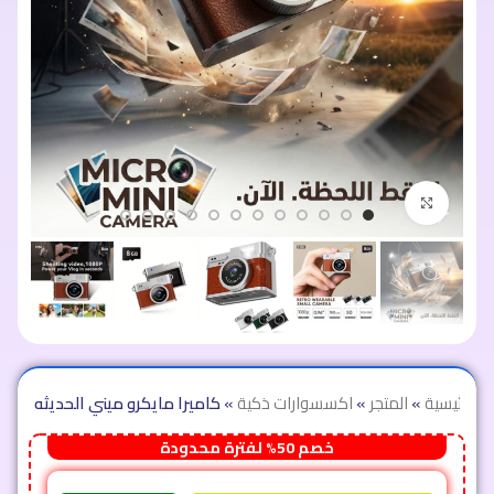
اضغط للتكبير
الرئيسية
»
المتجر
»
اكسسوارات ذكية
»
كاميرا مايكرو ميني الحديثه
خصم 50% لفترة محدودة