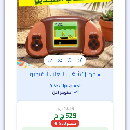
• جهاز تشغيل العاب الفيديو
اكسسوارات ذكية
متوفر الآن
1,059
ج.م
529
ج.م
خصم 50% 🔥