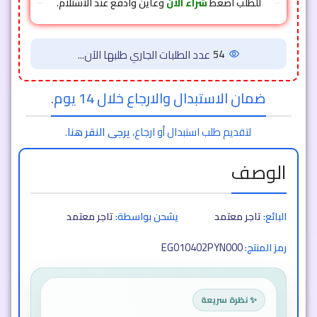
للطلب اضغط
شراء الآن
وعاين وادفع عند الاستلام.
54
عدد الطلبات الجاري طلبها الآن...
ضمان الاستبدال والارجاع خلال 14 يوم.
لتقديم طلب استبدال أو ارجاع،
يرجى النقر هنا
.
الوصف
البائع:
تاجر معتمد
يشحن بواسطة:
تاجر معتمد
EG010402PYN000
رمز المنتج:
✨ نظرة سريعة