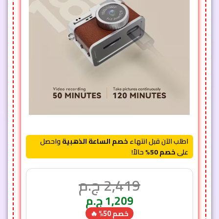
اطلب الآن قبل انتهاء
خصم الساعة الذهبية
واحصل
على
خصم 50%
حالاً!
2,419
ج.م
1,209
ج.م
خصم 50% 🔥