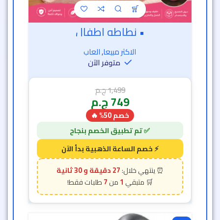
• نطاطه اطفال
الاكثر مبيعا
,
العاب
متوفر الآن
1,499
ج.م
749
ج.م
خصم 50% 🔥
27 دقيقة و 26 ثانية
7
1