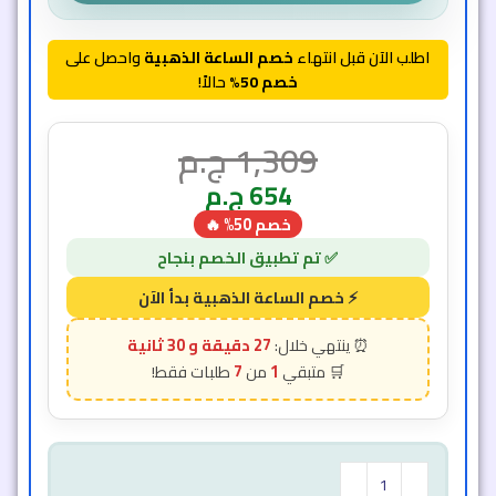
اطلب الآن قبل انتهاء
خصم الساعة الذهبية
واحصل على
خصم 50%
حالاً!
1,309
ج.م
654
ج.م
خصم 50% 🔥
27 دقيقة و 26 ثانية
7
1