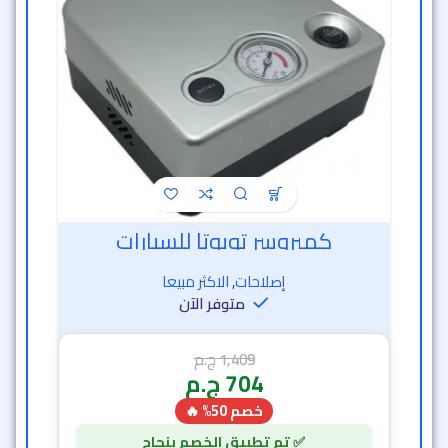
كمبروسر تويوتا للسيارات
إصلاحات
,
الاكثر مبيعا
متوفر الآن
1,409
ج.م
704
ج.م
خصم 50% 🔥