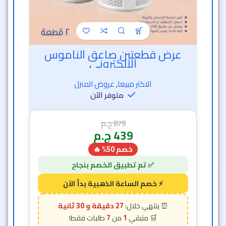
عرض قطعتين صاعق الناموس
الالكترونى
الاكثر مبيعا
,
عروض المنزل
متوفر الآن
879
ج.م
439
ج.م
خصم 50% 🔥
27 دقيقة و 26 ثانية
7
1