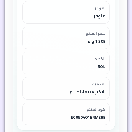
التوفر
متوفر
سعر المنتج
1,309 ج.م
الخصم
50%
التصنيف
الاكثر مبيعا، تخييم
كود المنتج
EG050401ERME99