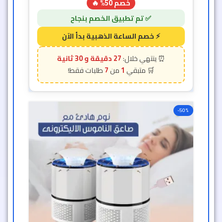
خصم 50% 🔥
27 دقيقة و 26 ثانية
7
1
-50%