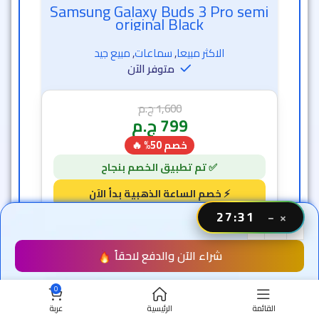
Samsung Galaxy Buds 3 Pro semi
original Black
الاكثر مبيعا
,
سماعات
,
مبيع جيد
متوفر الآن
1,600
ج.م
799
ج.م
خصم 50% 🔥
27:28
−
×
27 دقيقة و 26 ثانية
7
1
شراء الآن والدفع لاحقاً
0
-50%
القائمة
الرئيسية
عربة