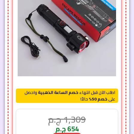
اطلب الآن قبل انتهاء
خصم الساعة الذهبية
واحصل
على
خصم 50%
حالاً!
1,309
ج.م
654
ج.م