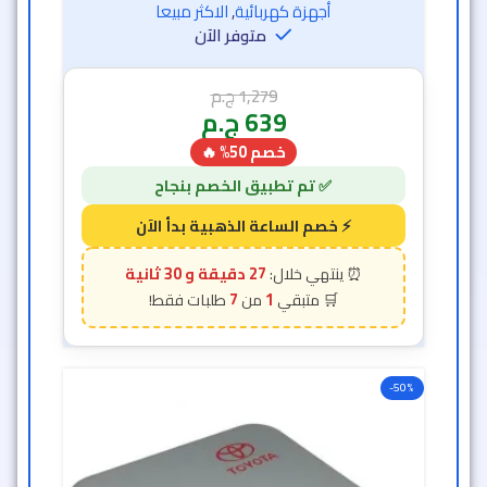
أجهزة كهربائية
,
الاكثر مبيعا
متوفر الآن
1,279
ج.م
639
ج.م
خصم 50% 🔥
27 دقيقة و 26 ثانية
7
1
-50%