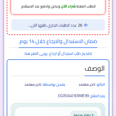
للطلب اضغط
شراء الآن
وعاين وادفع عند الاستلام.
26
عدد الطلبات الجاري طلبها الآن...
ضمان الاستبدال والارجاع خلال 14 يوم.
لتقديم طلب استبدال أو ارجاع،
يرجى النقر هنا
.
الوصف
البائع:
تاجر معتمد
يشحن بواسطة:
تاجر معتمد
EG050401ERME99
رمز المنتج:
✨ نظرة سريعة