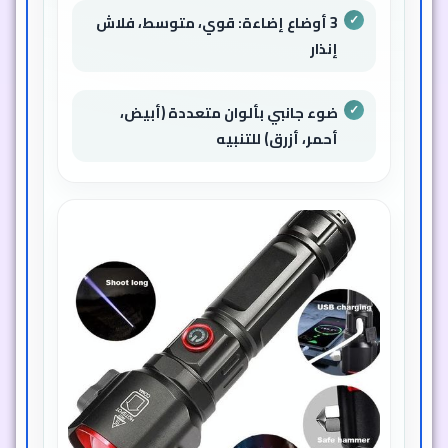
3 أوضاع إضاءة: قوي، متوسط، فلاش
إنذار
ضوء جانبي بألوان متعددة (أبيض،
أحمر، أزرق) للتنبيه