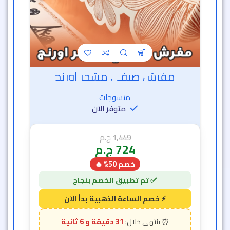
مفرش صيفي مشجر اورنج
منسوجات
متوفر الآن
1,449
ج.م
724
ج.م
خصم 50% 🔥
31 دقيقة و 2 ثانية