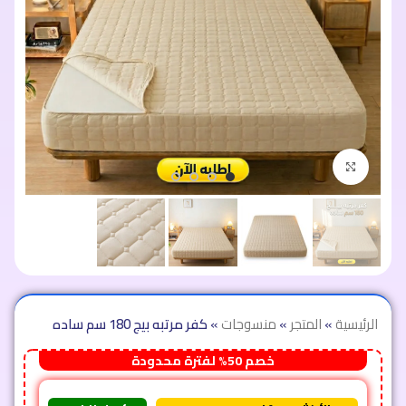
اضغط للتكبير
الرئيسية
»
المتجر
»
منسوجات
»
كفر مرتبه بيج 180 سم ساده
خصم 50% لفترة محدودة