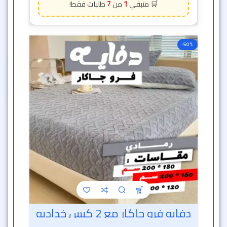
7
1
-50%
دفايه فرو جاكار مع 2 كيس خداديه