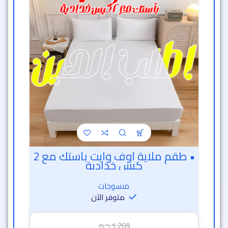
• طقم ملاية أوف وايت بأستك مع 2
كيس خدادية
منسوجات
متوفر الآن
1,269
ج.م