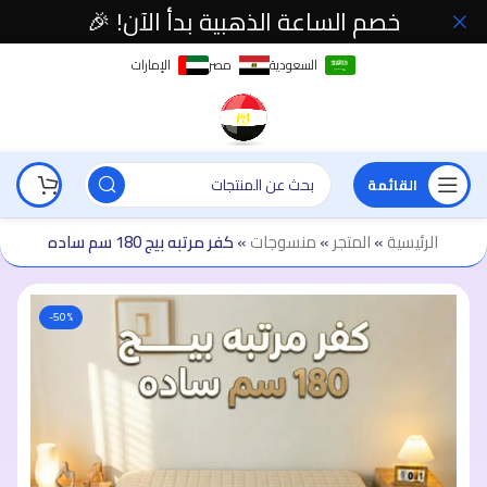
خصم الساعة الذهبية بدأ الآن! 🎉
السعودية
مصر
الإمارات
القائمة
الرئيسية
»
المتجر
»
منسوجات
»
كفر مرتبه بيج 180 سم ساده
-50%