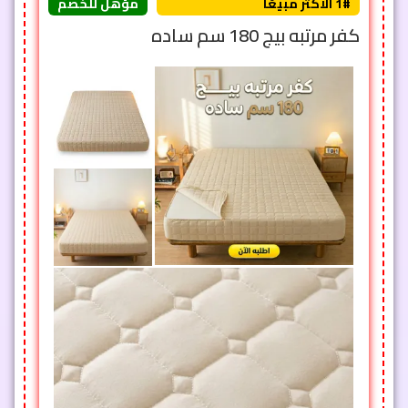
1# الأكثر مبيعًا
مؤهل للخصم
كفر مرتبه بيج 180 سم ساده