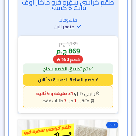
طقم كراسي سفره فرو جاكار اوف
وايت 6 كرسي
منسوجات
متوفر الآن
1,739
ج.م
869
ج.م
خصم 50% 🔥
31 دقيقة و 2 ثانية
7
1
-50%