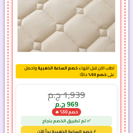
اطلب الآن قبل انتهاء
خصم الساعة الذهبية
واحصل
على
خصم 50%
حالاً!
1,939
ج.م
969
ج.م
خصم 50% 🔥