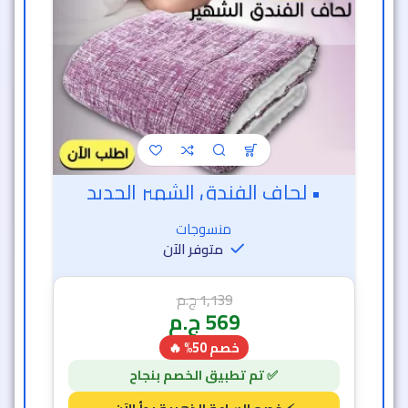
• لحاف الفندق الشهير الجديد
منسوجات
متوفر الآن
1,139
ج.م
569
ج.م
خصم 50% 🔥