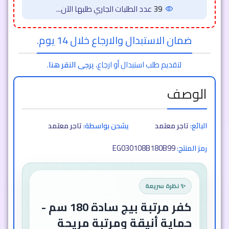
39
عدد الطلبات الجاري طلبها الآن...
ضمان الاستبدال والارجاع خلال 14 يوم.
لتقديم طلب استبدال أو ارجاع،
يرجى النقر هنا
.
الوصف
البائع:
تاجر معتمد
يشحن بواسطة:
تاجر معتمد
EG030108B180B99
رمز المنتج:
✨ نظرة سريعة
كفر مرتبة بيج سادة 180 سم -
حماية أنيقة ومرتبة مريحة