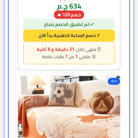
634
ج.م
خصم 50% 🔥
31 دقيقة و 2 ثانية
7
1
-50%