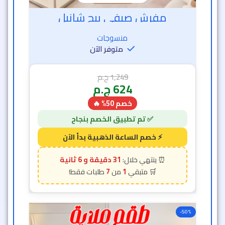
مفرش صيفي بيج شانيل
منسوجات
متوفر الآن
1,249
ج.م
624
ج.م
خصم 50% 🔥
31 دقيقة و 2 ثانية
7
1
-50%