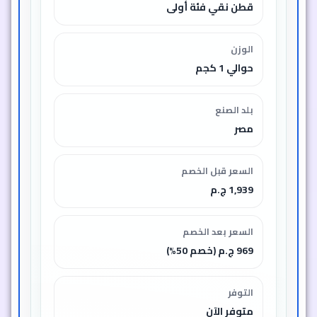
قطن نقي فئة أولى
الوزن
حوالي 1 كجم
بلد الصنع
مصر
السعر قبل الخصم
1,939 ج.م
السعر بعد الخصم
969 ج.م (خصم 50%)
التوفر
متوفر الآن