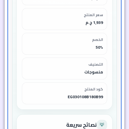
سعر المنتج
1,939 ج.م
الخصم
50%
التصنيف
منسوجات
كود المنتج
EG030108B180B99
نصائح سريعة
💡