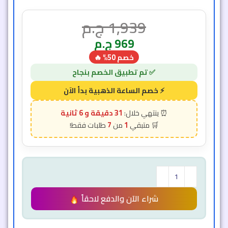
1,939
ج.م
969
ج.م
خصم 50% 🔥
31 دقيقة و 2 ثانية
7
1
شراء الآن والدفع لاحقاً