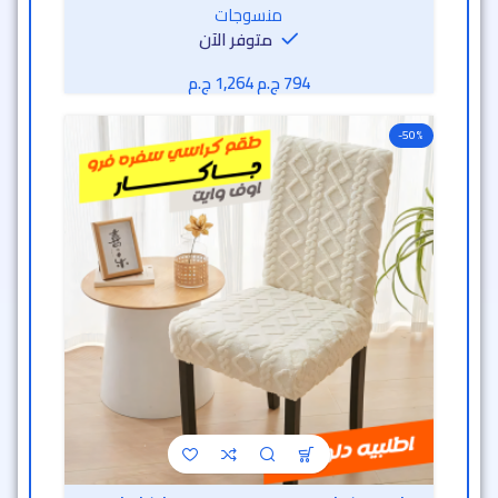
منسوجات
متوفر الآن
ج.م
ج.م
-50%