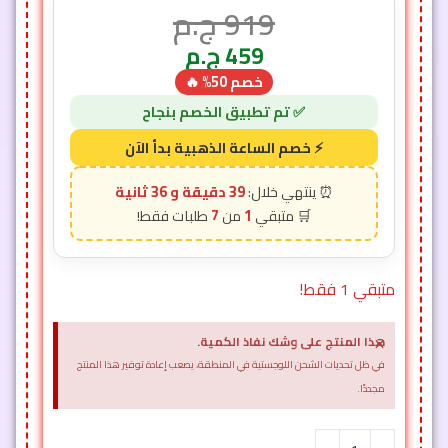
919
ج.م
459
ج.م
خصم 50% 🔥
39 دقيقة و 34 ثانية
7
1
متبقي 1 فقط!
×
هذا المنتج على وشك نفاذ الكمية.
في ظل تحديات الشحن اللوجستية في المنطقة، يصعب إعادة توفير هذا المنتج
مجددًا.