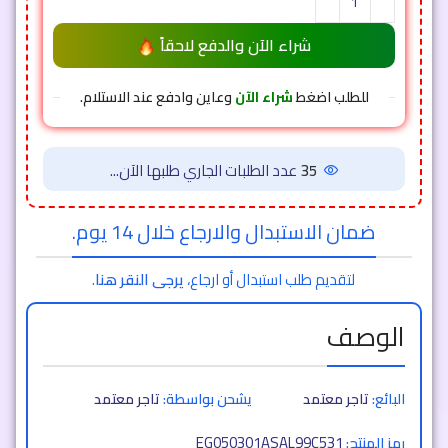
شراء الآن والدفع لاحقاً
للطلب اضغط
شراء الآن
وعاين وادفع عند الاستلام.
35
عدد الطلبات الجاري طلبها الآن...
ضمان الاستبدال والارجاع خلال 14 يوم.
لتقديم طلب استبدال أو ارجاع،
يرجى النقر هنا
.
الوصف
البائع:
تاجر معتمد
يشحن بواسطة:
تاجر معتمد
EG050301ASAL99C531
رمز المنتج: