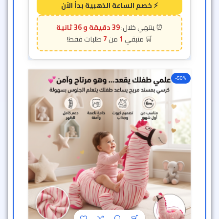
39 دقيقة و 34 ثانية
7
1
-50%