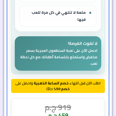
متعة لا تنتهي في كل مرة تلعب
فيها
لا تفوت الفرصة!
احصل الآن على لعبة السلطعون العجيبة بسعر
مخفض واستمتع بابتسامة أطفالك مع كل لحظة
لعب.
اطلب الآن قبل انتهاء
خصم الساعة الذهبية
واحصل على
خصم 50%
حالاً!
919
ج.م
459
ج.م