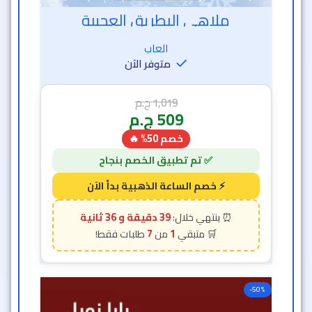
ملاهي البطريق العجيبة
العاب
متوفر الآن
1,019
ج.م
509
ج.م
خصم 50% 🔥
39 دقيقة و 34 ثانية
7
1
-50%