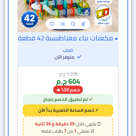
• مكعبات بناء مغناطيسية 42 قطعة
العاب
متوفر الآن
1,209
ج.م
604
ج.م
خصم 50% 🔥
39 دقيقة و 34 ثانية
7
1