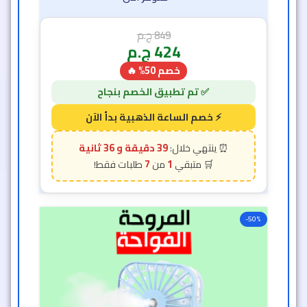
849
ج.م
424
ج.م
خصم 50% 🔥
39 دقيقة و 34 ثانية
7
1
-50%