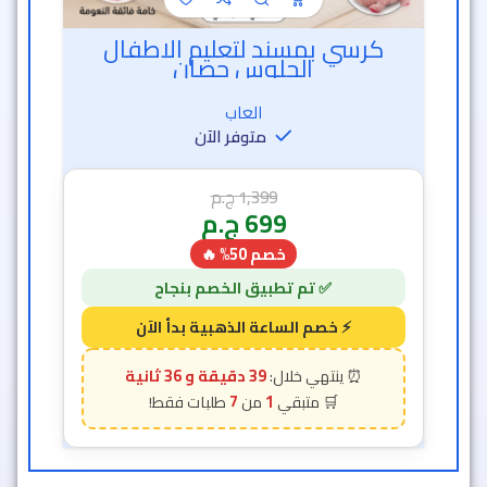
كرسي بمسند لتعليم الاطفال
الجلوس حصان
العاب
متوفر الآن
1,399
ج.م
699
ج.م
خصم 50% 🔥
39 دقيقة و 34 ثانية
7
1