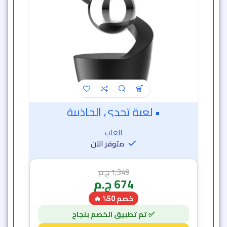
• لعبة تحدي الجاذبية
العاب
متوفر الآن
1,349
ج.م
674
ج.م
خصم 50% 🔥