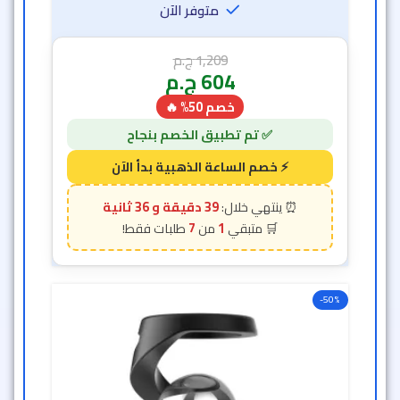
متوفر الآن
1,209
ج.م
604
ج.م
خصم 50% 🔥
39 دقيقة و 34 ثانية
7
1
-50%