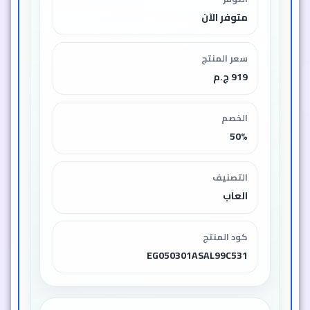
متوفر الآن
سعر المنتج
919 ج.م
الخصم
50%
التصنيف
العاب
كود المنتج
EG050301ASAL99C531