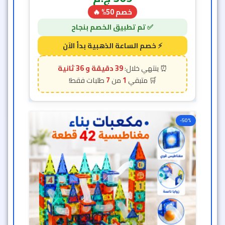
خصم 50% 🔥
39 دقيقة و 34 ثانية
7
1
-50%