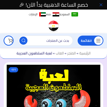
خصم الساعة الذهبية بدأ الآن! 🎉
السعودية
مصر
الإمارات
القائمة
الرئيسية
»
المتجر
»
العاب
»
لعبة السلطعون العجيبة
-50%