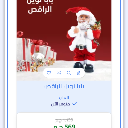
بابا نويل الراقص
العاب
متوفر الآن
1,139
ج.م
569
ج.م