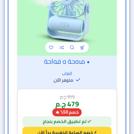
• مروحة و فواحة
العاب
متوفر الآن
959
ج.م
479
ج.م
خصم 50% 🔥