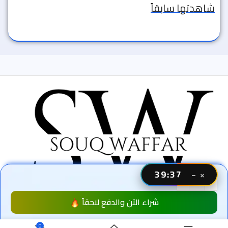
شاهدتها سابقاً
39:35
−
×
شراء الآن والدفع لاحقاً
سوق وفر - مصر
جميع الحقوق محفوظة 2024 ©
0