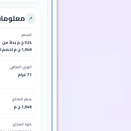
معلوما
📌
السعر
524 ج.م بدلاً من
1,049 ج.م (خصم 50%)
الوزن الصافي
77 غرام
سعر المنتج
1,049 ج.م
كود المنتج