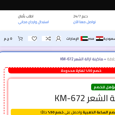
دعم 24/7
اطلب بأمان
تواصل معنا الآن
استبدال وارجاع مجاني
سعودية
مصر
الإمارات
0
ج.م
لاقة
»
ماكينة ازالة الشعر KM-672
خصم 50% لفترة محدودة
ؤهل للخصم
لشعر KM-672
م الساعة الذهبية
واحصل على
خصم 50%
حالاً!