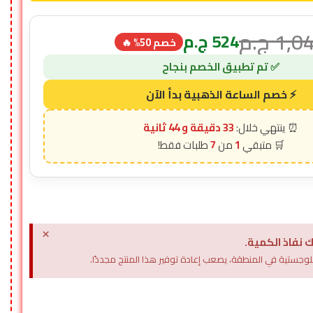
1,0
ج.م
524
ج.م
خصم 50% 🔥
33 دقيقة و 42 ثانية
7
1
×
 نفاذ الكمية.
وجستية في المنطقة، يصعب إعادة توفير هذا المنتج مجددًا.