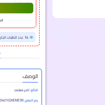
لل
13
عدد الطلبات الجاري
ض
الوصف
البائع:
تاجر معتمد
040102KEME99
رمز المنتج: