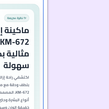
✨ نظرة سريعة
ماكينة إز
2
مثالية ب
سهولة
اكتشفي راحة إزالة
بلطف ودقة مع ماك
KM-672، ال
أنواع البشرة وحت
خفيفة الوزن وسهل