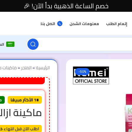
خصم الساعة الذهبية بدأ الآن! 🎉
إتمام الطلب
معلومات الشحن
اتصل بنا
ال
الرئيسية
»
المتجر
»
ماكينات ح
-50%
1# الأكثر مبيعًا
م
ماكينة ازالة ا
اطلب الآن قبل انتهاء
خص