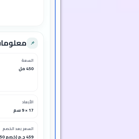
معلوما
📌
السعة
450 مل
الأبعاد
17 × 9 سم
السعر بعد الخصم
459 ج.م (خصم 50%)