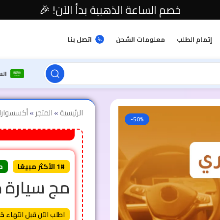
خصم الساعة الذهبية بدأ الآن! 🎉
إتمام الطلب
معلومات الشحن
اتصل بنا
ال
الرئيسية
»
المتجر
»
أكسسوارا
-50%
1# الأكثر مبيعًا
م
مج سيارة ح
اطلب الآن قبل انتهاء
خص