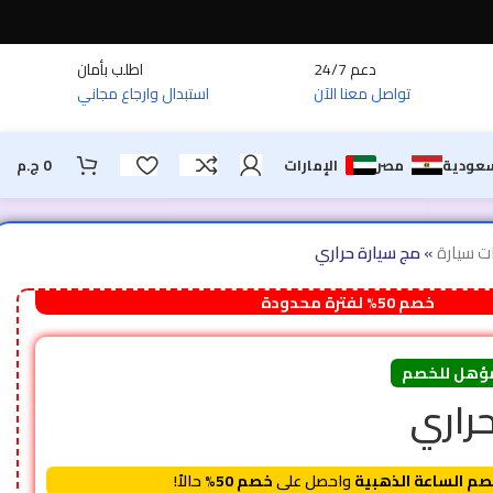
دعم 24/7
اطلب بأمان
تواصل معنا الآن
استبدال وارجاع مجاني
سعودية
مصر
الإمارات
0
ج.م
ت سيارة
»
مج سيارة حراري
خصم 50% لفترة محدودة
ؤهل للخصم
راري
م الساعة الذهبية
واحصل على
خصم 50%
حالاً!