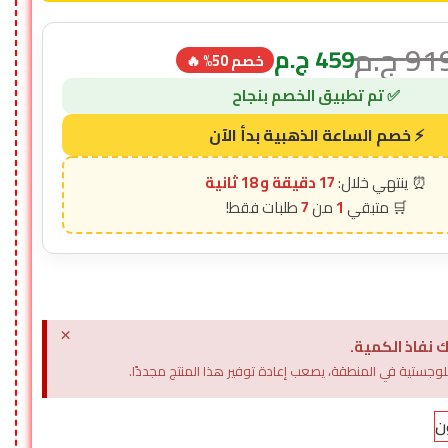
91
ج.م
459
ج.م
خصم 50% 🔥
17 دقيقة و 17 ثانية
7
1
×
 نفاذ الكمية.
وجستية في المنطقة، يصعب إعادة توفير هذا المنتج مجددًا.
ن