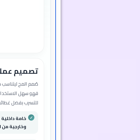
تصميم عمل
صُمم المج ليتناسب م
فهو سهل الاستخدام
للتسرب بفضل غطائه
خامة داخلية 
وخارجية من ا