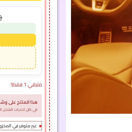
9
متبقي 1 فقط!
هذا المنتج على وشك
في ظل تحديات الشحن الل
غير متوفر في المخزو