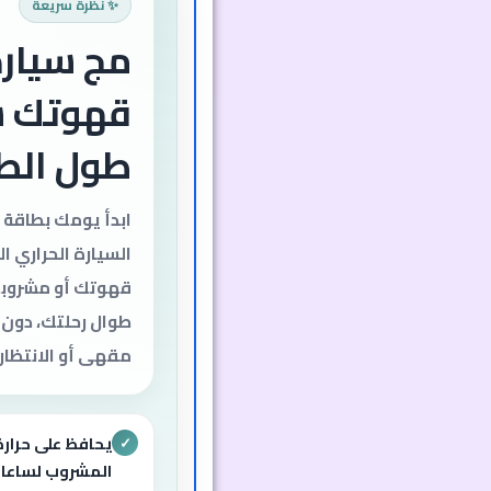
✨ نظرة سريعة
مج سيارة
قهوتك س
طول الط
ابدأ يومك بطاقة
السيارة الحراري ا
قهوتك أو مشروبك
طوال رحلتك، دون 
مقهى أو الانتظار
يحافظ على حرارة
✓
المشروب لساعا