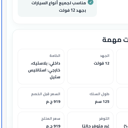
مناسب لجميع أنواع السيارات
بجهد 12 فولت
ت مهمة
الجهد
الخامة
12 فولت
داخلي: بلاستيك،
خارجي: استانليس
ستيل
طول السلك
السعر قبل الخصم
125 سم
919 ج.م
التوفر
سعر المنتج
غير متوفر حاليًا
919 ج.م