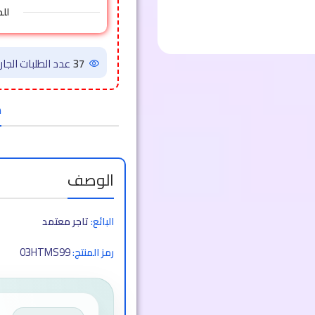
لل
37
عدد الطلبات الجاري
ض
الوصف
البائع:
تاجر معتمد
03HTMS99
رمز المنتج: