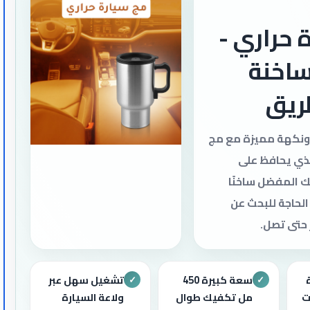
 حراري -
اخنة
ريق
 ونكهة مميزة مع مج
لذي يحافظ على
 المفضل ساخنًا
الحاجة للبحث عن
 حتى تصل.
سعة كبيرة 450
تشغيل سهل عبر
✓
✓
ت
مل تكفيك طوال
ولاعة السيارة