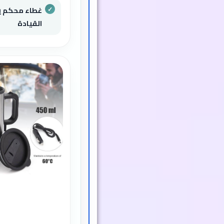
غطاء محكم يم
القيادة