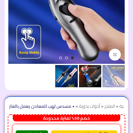
اضغط للتكبير
لرئيسية
»
المتجر
»
أدوات يدوية
»
• مسدس لهب للمعادن يعمل بالغاز
خصم 50% لفترة محدودة