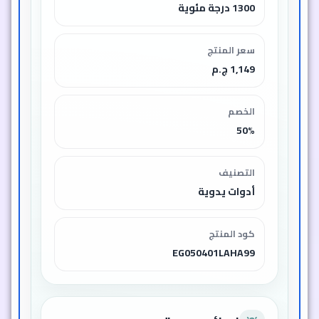
نصائح سريعة
💡