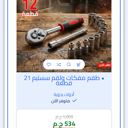
• طقم مفكات ولقم سستيم 21
قطعة
أدوات يدوية
متوفر الآن
1,069
ج.م
534
ج.م
خصم 50% 🔥
36 دقيقة و 33 ثانية
7
1