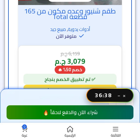
خصم 50% 🔥
36 دقيقة و 33 ثانية
7
1
شاهدتها سابقاً
36:34
−
×
شراء الآن والدفع لاحقاً
0
القائمة
الرئيسية
عربة