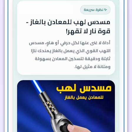
✨ نظرة سريعة
مسدس لهب غاز قوي للمعادن
- شعلّة لا تُطفأ
احصل على أداة لا غنى عنها في ورشتك أو
منزلك: مسدس لهب غاز مصمم لتحمل
الاستخدام الشاق، بشعلّة نارية قوية تتحدى
الهواء وتُسخّن المعادن بسهولة. متانة
استثنائية وعمر افتراضي طويل يضمنان لك
أداءً موثوقًا لسنوات.