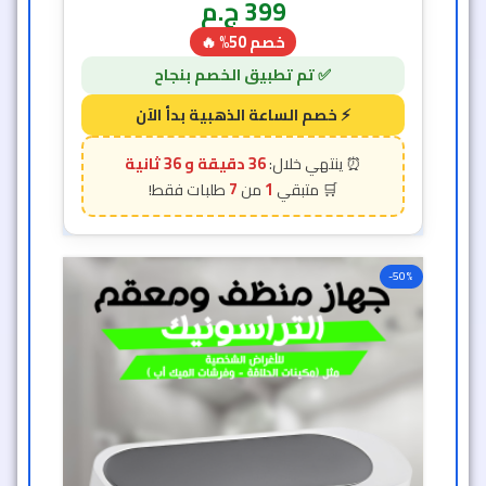
-50%
• جهاز منظف ومعقم متعدد
الاستخدام التراسونك
أدوات يدوية