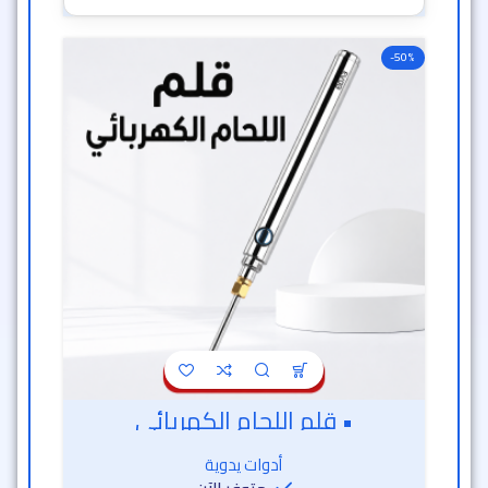
• قلم اللحام الكهربائي
أدوات يدوية
متوفر الآن
1,419
ج.م
709
ج.م
خصم 50% 🔥