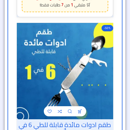
طقم ادوات مائدة قابلة للطي 6 في
1
أدوات يدوية
متوفر الآن
1,029
ج.م
514
ج.م
خصم 50% 🔥