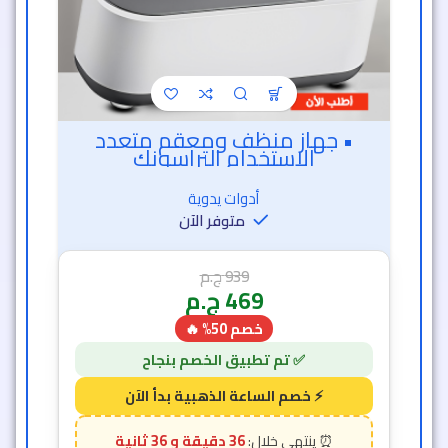
متوفر الآن
939
ج.م
469
ج.م
خصم 50% 🔥
36 دقيقة و 33 ثانية
7
1
-50%