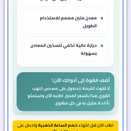
أداة لا غنى عنها في ورشتك
اطلب مسدس اللهب القوي الآن واستمتع بأداء
موثوق وقوة نار لا تُقهَر. متوفر بسعر مخفض
لفترة محدودة!
اطلب الآن قبل انتهاء
خصم الساعة الذهبية
واحصل على
خصم 50%
حالاً!
1,149
ج.م
574
ج.م
خصم 50% 🔥