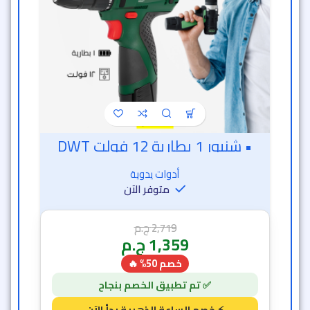
أدوات يدوية
متوفر الآن
2,719
ج.م
1,359
ج.م
خصم 50% 🔥
36 دقيقة و 33 ثانية
7
1
-50%