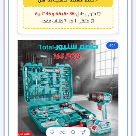
طقم شنيور وعده مكون من 165
قطعة Total
أدوات يدوية
,
مبيع جيد
متوفر الآن
6,159
ج.م
3,079
ج.م