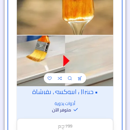
• جينرال ايبوكسى بفرشاة
أدوات يدوية
متوفر الآن
799
ج.م
399
ج.م
خصم 50% 🔥
36 دقيقة و 33 ثانية
7
1