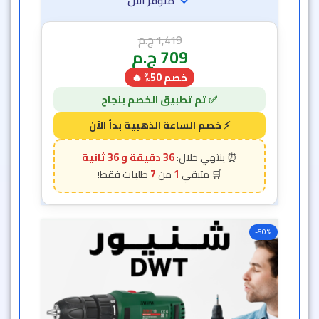
36 دقيقة و 33 ثانية
7
1
-50%
• شنيور 1 بطارية 12 فولت DWT