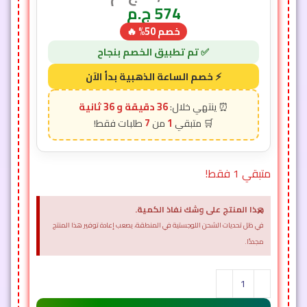
574
ج.م
خصم 50% 🔥
36 دقيقة و 33 ثانية
7
1
متبقي 1 فقط!
×
هذا المنتج على وشك نفاذ الكمية.
في ظل تحديات الشحن اللوجستية في المنطقة، يصعب إعادة توفير هذا المنتج
مجددًا.