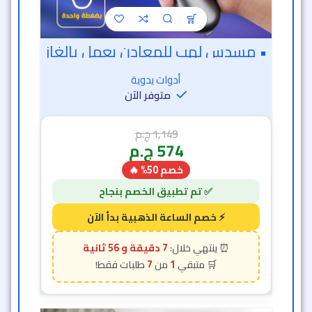
• مسدس لهب للمعادن يعمل بالغاز
أدوات يدوية
متوفر الآن
1,149
ج.م
574
ج.م
خصم 50% 🔥
7 دقيقة و 54 ثانية
7
1