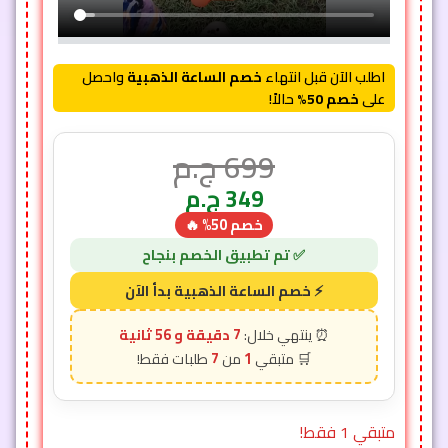
اطلب الآن قبل انتهاء
خصم الساعة الذهبية
واحصل
على
خصم 50%
حالاً!
699
ج.م
349
ج.م
خصم 50% 🔥
7 دقيقة و 54 ثانية
7
1
متبقي 1 فقط!