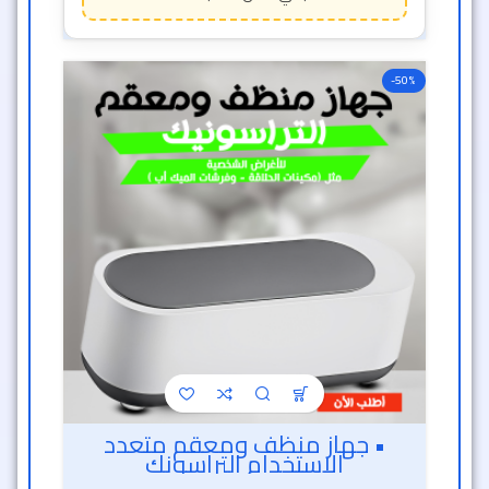
-50%
• جهاز منظف ومعقم متعدد
الاستخدام التراسونك