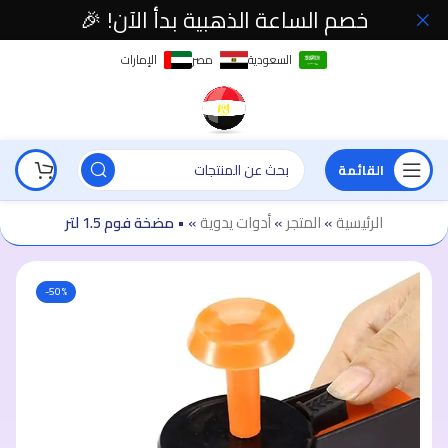
خصم الساعة الذهبية بدأ الآن! 🎉
السعودية
مصر
الإمارات
القائمة
الرئيسية
»
المتجر
»
أدوات يدوية
»
• مضخة فوم 1.5 لتر
-50%