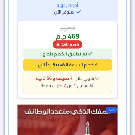
أدوات يدوية
متوفر الآن
939
ج.م
469
ج.م
خصم 50% 🔥
7 دقيقة و 54 ثانية
7
1
-50%