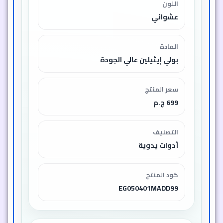
اللون
عشوائي
المادة
بولي إيثيلين عالي الجودة
سعر المنتج
699 ج.م
التصنيف
أدوات يدوية
كود المنتج
EG050401MADD99