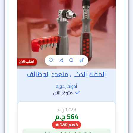
المفك الذكي متعدد الوظائف
أدوات يدوية
متوفر الآن
1,129
ج.م
564
ج.م
خصم 50% 🔥