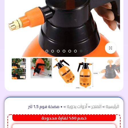
اضغط للتكبير
الرئيسية
»
المتجر
»
أدوات يدوية
»
• مضخة فوم 1.5 لتر
خصم 50% لفترة محدودة