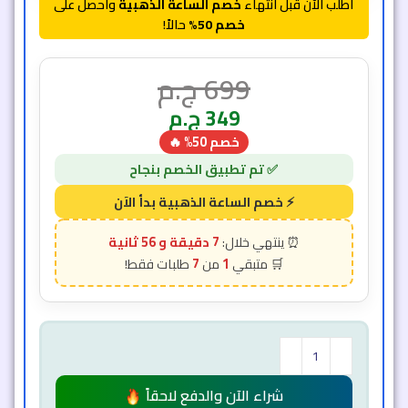
اطلب الآن قبل انتهاء
خصم الساعة الذهبية
واحصل على
خصم 50%
حالاً!
699
ج.م
349
ج.م
خصم 50% 🔥
7 دقيقة و 54 ثانية
7
1
شراء الآن والدفع لاحقاً