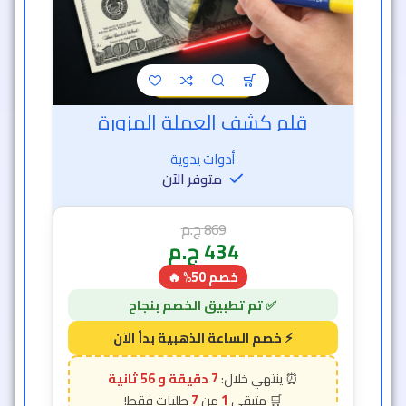
قلم كشف العملة المزورة
أدوات يدوية
متوفر الآن
869
ج.م
434
ج.م
خصم 50% 🔥
7 دقيقة و 54 ثانية
7
1